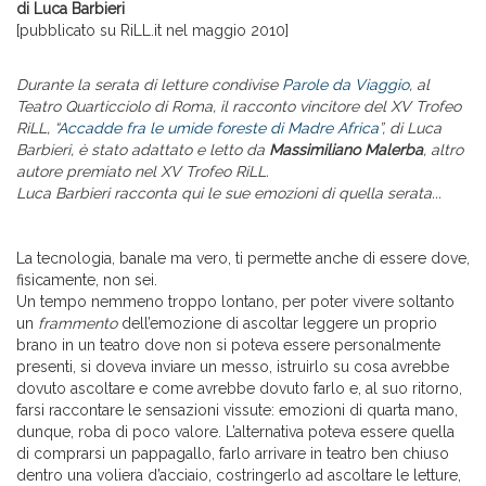
di Luca Barbieri
[pubblicato su RiLL.it nel maggio 2010]
Durante la serata di letture condivise
Parole da Viaggio
, al
Teatro Quarticciolo di Roma, i
l racconto vincitore del XV Trofeo
RiLL, “
Accadde fra le umide foreste di Madre Africa
”, di Luca
Barbieri, è stato adattato e letto da
Massimiliano Malerba
, altro
autore premiato nel XV Trofeo RiLL.
Luca Barbieri racconta qui le sue emozioni di quella serata...
La tecnologia, banale ma vero, ti permette anche di essere dove,
fisicamente, non sei.
Un tempo nemmeno troppo lontano, per poter vivere soltanto
un
frammento
dell’emozione di ascoltar leggere un proprio
brano in un teatro dove non si poteva essere personalmente
presenti, si doveva inviare un messo, istruirlo su cosa avrebbe
dovuto ascoltare e come avrebbe dovuto farlo e, al suo ritorno,
farsi raccontare le sensazioni vissute: emozioni di quarta mano,
dunque, roba di poco valore. L’alternativa poteva essere quella
di comprarsi un pappagallo, farlo arrivare in teatro ben chiuso
dentro una voliera d’acciaio, costringerlo ad ascoltare le letture,