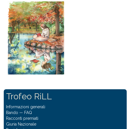
Trofeo RiLL
Informazioni generali
Bando
—
FAQ
Racconti premiati
Giuria Nazionale