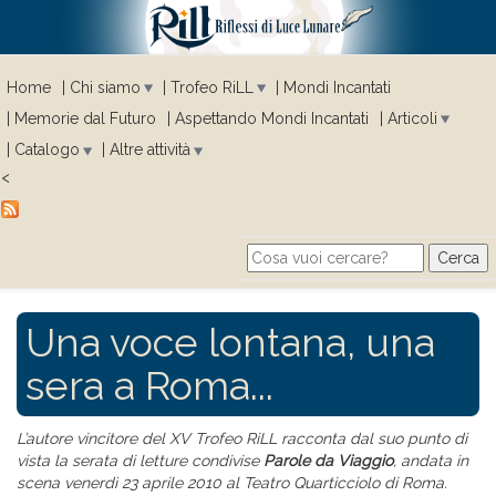
Home
Chi siamo
Trofeo RiLL
Mondi Incantati
Memorie dal Futuro
Aspettando Mondi Incantati
Articoli
Catalogo
Altre attività
<
Cerca
Search form
Una voce lontana, una
sera a Roma...
L’autore vincitore del XV Trofeo RiLL racconta dal suo punto di
vista la serata di letture condivise
Parole da Viaggio
, andata in
scena venerdì 23 aprile 2010 al Teatro Quarticciolo di Roma.