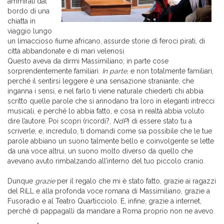
ammirati dal
bordo di una
chiatta in
viaggio lungo
un limaccioso fiume africano, assurde storie di feroci pirati, di
città abbandonate e di mari velenosi.
Questo aveva da dirmi Massimiliano; in parte cose
sorprendentemente familiari.
In parte
, e non totalmente familiari,
perché il sentirsi leggere è una sensazione straniante, che
inganna i sensi, e nel farlo ti viene naturale chiederti chi abbia
scritto quelle parole che si annodano tra loro in eleganti intrecci
musicali, e perché lo abbia fatto, e cosa in realtà abbia voluto
dire l’autore. Poi scopri (ricordi?,
NdP
) di essere stato tu a
scriverle, e, incredulo, ti domandi come sia possibile che le tue
parole abbiano un suono talmente bello e coinvolgente se lette
da una voce altrui, un suono molto diverso da quello che
avevano avuto rimbalzando all’interno del tuo piccolo cranio.
Dunque
grazie
per il regalo che mi è stato fatto, grazie ai ragazzi
del RiLL e alla profonda voce romana di Massimiliano, grazie a
Fusoradio e al Teatro Quarticciolo. E, infine, grazie a internet,
perché di pappagalli da mandare a Roma proprio non ne avevo.