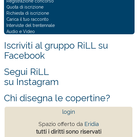
Registrazione concorso
Quota di iscrizione
Richiesta di iscrizione
Carica il tuo racconto
Interviste del trentennale
Audio e Video
Iscriviti al gruppo RiLL su
Facebook
Segui RiLL
su Instagram
Chi disegna le copertine?
login
Spazio offerto da
Eridia
tutti i diritti sono riservati