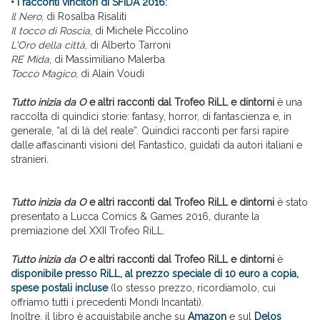
• i racconti vincitori di SFIDA 2016:
Il Nero
, di Rosalba Risaliti
Il tocco di Roscia
, di Michele Piccolino
L'Oro della città
, di Alberto Tarroni
RE Mida
, di Massimiliano Malerba
Tocco Magico
, di Alain Voudì
Tutto inizia da O
e altri racconti dal Trofeo RiLL e dintorni
è una
raccolta di quindici storie: fantasy, horror, di fantascienza e, in
generale, “al di là del reale”. Quindici racconti per farsi rapire
dalle affascinanti visioni del Fantastico, guidati da autori italiani e
stranieri.
Tutto inizia da O
e altri racconti dal Trofeo RiLL e dintorni
è stato
presentato a Lucca Comics & Games 2016, durante la
premiazione del XXII Trofeo RiLL.
Tutto inizia da O
e altri racconti dal Trofeo RiLL e dintorni
è
disponibile presso RiLL, al prezzo speciale di 10 euro a copia,
spese postali incluse
(lo stesso prezzo, ricordiamolo, cui
offriamo tutti i precedenti Mondi Incantati).
Inoltre, il libro è acquistabile anche su
Amazon
e sul
Delos