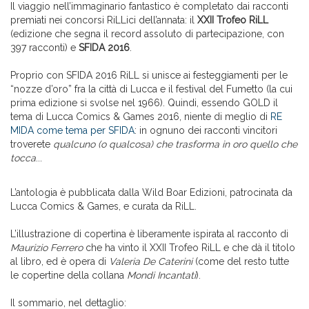
Il viaggio nell’immaginario fantastico è completato dai racconti
premiati nei concorsi RiLLici dell’annata: il
XXII Trofeo RiLL
(edizione che segna il record assoluto di partecipazione, con
397 racconti) e
SFIDA 2016
.
Proprio con SFIDA 2016 RiLL si unisce ai festeggiamenti per le
“nozze d’oro” fra la città di Lucca e il festival del Fumetto (la cui
prima edizione si svolse nel 1966). Quindi, essendo GOLD il
tema di Lucca Comics & Games 2016, niente di meglio di
RE
MIDA come tema per SFIDA
: in ognuno dei racconti vincitori
troverete
qualcuno (o qualcosa) che trasforma in oro quello che
tocca
...
L’antologia è pubblicata dalla Wild Boar Edizioni, patrocinata da
Lucca Comics & Games, e curata da RiLL.
L’illustrazione di copertina è liberamente ispirata al racconto di
Maurizio Ferrero
che ha vinto il XXII Trofeo RiLL e che dà il titolo
al libro, ed è opera di
Valeria De Caterini
(come del resto tutte
le copertine della collana
Mondi Incantati
).
Il sommario, nel dettaglio: