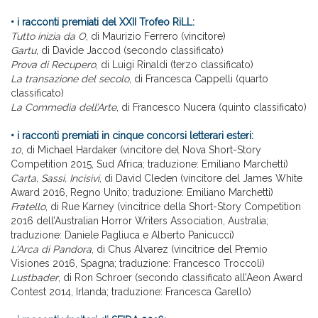
• i racconti premiati del XXII Trofeo RiLL:
Tutto inizia da O
, di Maurizio Ferrero (vincitore)
Gartu
, di Davide Jaccod (secondo classificato)
Prova di Recupero
, di Luigi Rinaldi (terzo classificato)
La transazione del secolo
, di Francesca Cappelli (quarto
classificato)
La Commedia dell’Arte
, di Francesco Nucera (quinto classificato)
• i racconti premiati in cinque concorsi letterari esteri:
10
, di Michael Hardaker (vincitore del Nova Short-Story
Competition 2015, Sud Africa; traduzione: Emiliano Marchetti)
Carta, Sassi, Incisivi
, di David Cleden (vincitore del James White
Award 2016, Regno Unito; traduzione: Emiliano Marchetti)
Fratello
, di Rue Karney (vincitrice della Short-Story Competition
2016 dell’Australian Horror Writers Association, Australia;
traduzione: Daniele Pagliuca e Alberto Panicucci)
L'Arca di Pandora
, di Chus Alvarez (vincitrice del Premio
Visiones 2016, Spagna; traduzione: Francesco Troccoli)
Lustbader
, di Ron Schroer (secondo classificato all’Aeon Award
Contest 2014, Irlanda; traduzione: Francesca Garello)