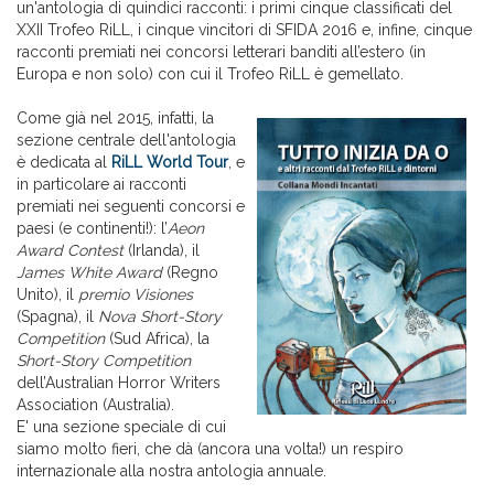
un'antologia di quindici racconti: i primi cinque classificati del
XXII Trofeo RiLL, i cinque vincitori di SFIDA 2016 e, infine, cinque
racconti premiati nei concorsi letterari banditi all’estero (in
Europa e non solo) con cui il Trofeo RiLL è gemellato.
Come già nel 2015, infatti, la
sezione centrale dell'antologia
è dedicata al
RiLL World Tour
, e
in particolare ai racconti
premiati nei seguenti concorsi e
paesi (e continenti!): l’
Aeon
Award Contest
(Irlanda), il
James White Award
(Regno
Unito), il
premio Visiones
(Spagna), il
Nova Short-Story
Competition
(Sud Africa), la
Short-Story Competition
dell’Australian Horror Writers
Association (Australia).
E' una sezione speciale di cui
siamo molto fieri, che dà (ancora una volta!) un respiro
internazionale alla nostra antologia annuale.