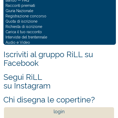
Bando
—
FAQ
Racconti premiati
Giuria Nazionale
Registrazione concorso
Quota di iscrizione
Richiesta di iscrizione
Carica il tuo racconto
Interviste del trentennale
Audio e Video
Iscriviti al gruppo RiLL su
Facebook
Segui RiLL
su Instagram
Chi disegna le copertine?
login