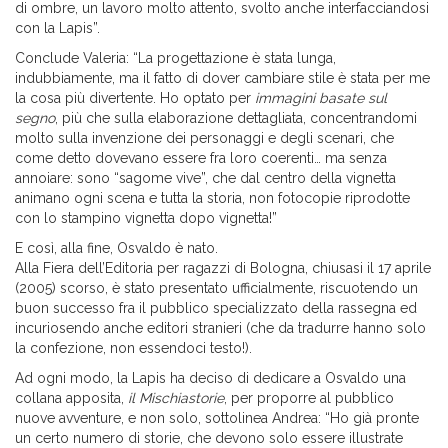
di ombre, un lavoro molto attento, svolto anche interfacciandosi
con la Lapis”.
Conclude Valeria: “La progettazione è stata lunga,
indubbiamente, ma il fatto di dover cambiare stile è stata per me
la cosa più divertente. Ho optato per
immagini basate sul
segno
, più che sulla elaborazione dettagliata, concentrandomi
molto sulla invenzione dei personaggi e degli scenari, che
come detto dovevano essere fra loro coerenti… ma senza
annoiare: sono “sagome vive”, che dal centro della vignetta
animano ogni scena e tutta la storia, non fotocopie riprodotte
con lo stampino vignetta dopo vignetta!”
E così, alla fine, Osvaldo è nato.
Alla Fiera dell’Editoria per ragazzi di Bologna, chiusasi il 17 aprile
(2005) scorso, è stato presentato ufficialmente, riscuotendo un
buon successo fra il pubblico specializzato della rassegna ed
incuriosendo anche editori stranieri (che da tradurre hanno solo
la confezione, non essendoci testo!).
Ad ogni modo, la Lapis ha deciso di dedicare a Osvaldo una
collana apposita,
il Mischiastorie
, per proporre al pubblico
nuove avventure, e non solo, sottolinea Andrea: “Ho già pronte
un certo numero di storie, che devono solo essere illustrate