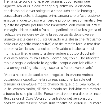
Trenta carte sono molte, e per ognuna occorrevano due
vignette. Ma, al di là dell’impegno quantitativo, la difficoltà
consisteva nel dover spiegare la storia
solo
con le immagini,
senza alcun testo: il disegno, prima ancora che un'espressione
artistica, in questo caso è un vero e proprio mezzo narrativo. Per
questo ho optato per uno stile immediato, con colori brillanti e
immagini chiare e subito fruibili. In particolare, c’era l’esigenza di
realizzare e rendere evidente la sequenzialità delle diverse
vignette (es: la casa in cui sta Osvaldo è la stessa che ritroviamo
nelle due vignette consecutive) e assicurare fra loro la massima
coerenza (es: la casa da cui parte Osvaldo è la stessa in cui
ritorna, alla fine… e questo si deve vedere a colpo d’occhio!).
In questo senso, mi ha aiutato il computer, con cui ho ritoccato
molti disegni e colorato le vignette… proprio con l’obiettivo di
una omogeneità grafica degli scenari e fra le diverse carte”.
“Valeria ha creduto subito nel progetto - interviene Andrea -
buttandosi a capofitto nella sua realizzazione. Lo stile del
disegno di
Osvaldo
è molto diverso da quello di
Una notte
… e
lei ha lavorato molto, all’inizio, proprio nell’individuare e mettere
a fuoco lo stile più adatto. Forse non si vede, ma dietro le lineari
illustrazioni di
Osvaldo
ci sono tanti studi del personaggio,
bozzetti delle tessere, prove sulla tonalità dei colori e il numero