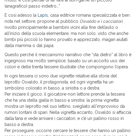
molto, e così pensai di far fare ai libri-game un piccolo
(anagrafico) passo indietro…”
E così adesso la
Lapis
, casa editrice romana specializzata e ben
nota nel settore, propone al pubblico
Osvaldo e i cacciatori
,
rivolto principalmente ai bambini vicini alla fine dell’asilo o
all’inizio della scuola elementare, ma non solo, visto che anche
bimbi più piccoli lo hanno provato e apprezzato, magari aiutati
dalla mamma o dal papà.
Questo perché il meccanismo narrativo che “sta dietro” al libro è
ingegnoso ma molto semplice, basato su un accorto uso dei
colori e delle trenta tessere illustrate che compongono l’opera.
In ogni tessera ci sono due vignette relative alla storia del
leprotto Osvaldo, il protagonista, ed ogni vignetta ha un
simbolino colorato in basso, a sinistra o a destra.
Per iniziare il gioco, il giocatore-non lettore prende la tessera
che ha una stella gialla in basso a sinistra: la prima vignetta
mostra un leprotto nel suo lettino, svegliato all'improvviso da
rumori lontani di spari. Nella vignetta accanto, Osvaldo si affaccia
dalla tana e vede arrivare i cacciatori, e c’è un pallino rosso in
basso a destra.
Per proseguire, occorre cercare le tessere che hanno un pallino