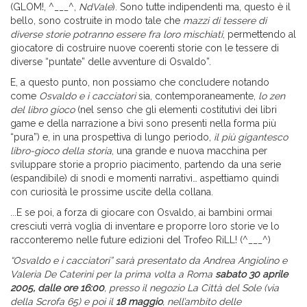
(GLOM!, ^___^,
NdVale
). Sono tutte indipendenti ma, questo è il
bello, sono costruite in modo tale che
mazzi di tessere di
diverse storie potranno essere fra loro mischiati
, permettendo al
giocatore di costruire nuove coerenti storie con le tessere di
diverse “puntate” delle avventure di Osvaldo”.
E, a questo punto, non possiamo che concludere notando
come
Osvaldo e i cacciatori
sia, contemporaneamente,
lo zen
del libro gioco
(nel senso che gli elementi costitutivi dei libri
game e della narrazione a bivi sono presenti nella forma più
“pura”) e, in una prospettiva di lungo periodo,
il più gigantesco
libro-gioco della storia
, una grande e nuova macchina per
sviluppare storie a proprio piacimento, partendo da una serie
(espandibile) di snodi e momenti narrativi… aspettiamo quindi
con curiosità le prossime uscite della collana.
...E se poi, a forza di giocare con Osvaldo, ai bambini ormai
cresciuti verrà voglia di inventare e proporre loro storie ve lo
racconteremo nelle future edizioni del Trofeo RiLL! (^___^)
“Osvaldo e i cacciatori” sarà presentato da Andrea Angiolino e
Valeria De Caterini per la prima volta a Roma
sabato 30 aprile
2005, dalle ore 16:00
, presso il negozio La Città del Sole (via
della Scrofa 65) e poi il
18 maggio
, nell’ambito delle