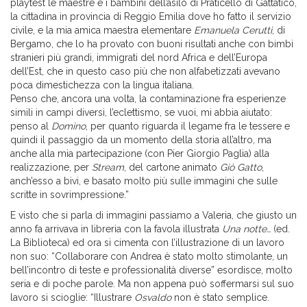
playtest le maestre e i bambini dell’asilo di Praticello di Gattatico,
la cittadina in provincia di Reggio Emilia dove ho fatto il servizio
civile, e la mia amica maestra elementare
Emanuela Cerutti
, di
Bergamo, che lo ha provato con buoni risultati anche con bimbi
stranieri più grandi, immigrati del nord Africa e dell’Europa
dell’Est, che in questo caso più che non alfabetizzati avevano
poca dimestichezza con la lingua italiana.
Penso che, ancora una volta, la contaminazione fra esperienze
simili in campi diversi, l’eclettismo, se vuoi, mi abbia aiutato:
penso al
Domino
, per quanto riguarda il legame fra le tessere e
quindi il passaggio da un momento della storia all’altro, ma
anche alla mia partecipazione (con Pier Giorgio Paglia) alla
realizzazione, per
Stream
, del cartone animato
Giò Gatto
,
anch’esso a bivi, e basato molto più sulle immagini che sulle
scritte in sovrimpressione.”
E visto che si parla di immagini passiamo a Valeria, che giusto un
anno fa arrivava in libreria con la favola illustrata
Una notte…
(ed.
La Biblioteca) ed ora si cimenta con l’illustrazione di un lavoro
non suo: “Collaborare con Andrea è stato molto stimolante, un
bell’incontro di teste e professionalità diverse” esordisce, molto
seria e di poche parole. Ma non appena può soffermarsi sul suo
lavoro si scioglie: “Illustrare
Osvaldo
non è stato semplice.