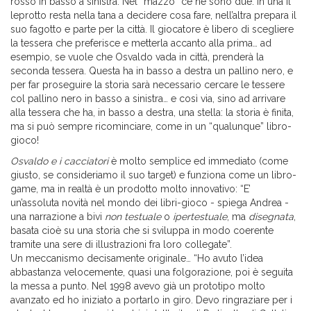
rosso in basso a sinistra. Nel “mazzo” ce ne sono due: in una il
leprotto resta nella tana a decidere cosa fare, nell’altra prepara il
suo fagotto e parte per la città. Il giocatore è libero di scegliere
la tessera che preferisce e metterla accanto alla prima… ad
esempio, se vuole che Osvaldo vada in città, prenderà la
seconda tessera. Questa ha in basso a destra un pallino nero, e
per far proseguire la storia sarà necessario cercare le tessere
col pallino nero in basso a sinistra… e così via, sino ad arrivare
alla tessera che ha, in basso a destra, una stella: la storia è finita,
ma si può sempre ricominciare, come in un “qualunque” libro-
gioco!
Osvaldo e i cacciatori
è molto semplice ed immediato (come
giusto, se consideriamo il suo target) e funziona come un libro-
game, ma in realtà è un prodotto molto innovativo: “E’
un’assoluta novità nel mondo dei libri-gioco - spiega Andrea -
una narrazione a bivi
non
testuale
o
ipertestuale
, ma
disegnata
,
basata cioè su una storia che si sviluppa in modo coerente
tramite una sere di illustrazioni fra loro collegate”.
Un meccanismo decisamente originale… “Ho avuto l’idea
abbastanza velocemente, quasi una folgorazione, poi è seguita
la messa a punto. Nel 1998 avevo già un prototipo molto
avanzato ed ho iniziato a portarlo in giro. Devo ringraziare per i