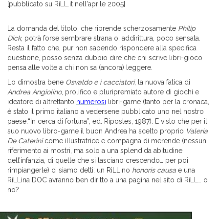
[pubblicato su RiLL.it nell'aprile 2005]
La domanda del titolo, che riprende scherzosamente
Philip
Dick
, potrà forse sembrare strana o, addirittura, poco sensata.
Resta il fatto che, pur non sapendo rispondere alla specifica
questione, posso senza dubbio dire che chi scrive libri-gioco
pensa alle volte a chi non sa (ancora) leggere.
Lo dimostra bene
Osvaldo e i cacciatori
, la nuova fatica di
Andrea Angiolino
, prolifico e pluripremiato autore di giochi e
ideatore di altrettanto
numerosi
libri-game (tanto per la cronaca,
è stato il primo italiano a vedersene pubblicato uno nel nostro
paese:“In cerca di fortuna”, ed. Ripostes, 1987). E visto che per il
suo nuovo libro-game il buon Andrea ha scelto proprio
Valeria
De Caterini
come illustratrice e compagna di merende (nessun
riferimento ai mostri, ma solo a una splendida abitudine
dell’infanzia, di quelle che si lasciano crescendo… per poi
rimpiangerle) ci siamo detti: un RiLLino
honoris causa
e una
RiLLina DOC avranno ben diritto a una pagina nel sito di RiLL… o
no?