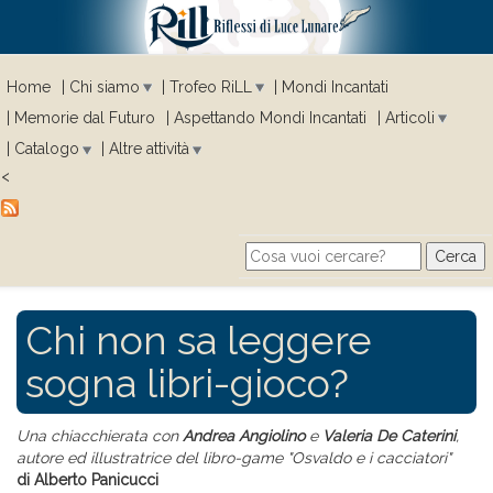
Home
Chi siamo
Trofeo RiLL
Mondi Incantati
Memorie dal Futuro
Aspettando Mondi Incantati
Articoli
Catalogo
Altre attività
<
Cerca
Search form
Chi non sa leggere
sogna libri-gioco?
Una chiacchierata con
Andrea Angiolino
e
Valeria De Caterini
,
autore ed illustratrice del libro-game "Osvaldo e i cacciatori"
di Alberto Panicucci