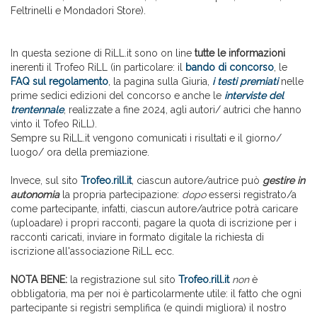
Feltrinelli e Mondadori Store).
In questa sezione di RiLL.it sono on line
tutte le informazioni
inerenti il Trofeo RiLL (in particolare: il
bando di concorso
, le
FAQ sul regolamento
, la pagina sulla Giuria,
i testi premiati
nelle
prime sedici edizioni del concorso e anche le
interviste del
trentennale
, realizzate a fine 2024, agli autori/ autrici che hanno
vinto il Tofeo RiLL).
Sempre su RiLL.it vengono comunicati i risultati e il giorno/
luogo/ ora della premiazione.
Invece, sul sito
Trofeo.rill.it
, ciascun autore/autrice può
gestire in
autonomia
la propria partecipazione:
dopo
essersi registrato/a
come partecipante, infatti, ciascun autore/autrice potrà caricare
(uploadare) i propri racconti, pagare la quota di iscrizione per i
racconti caricati, inviare in formato digitale la richiesta di
iscrizione all'associazione RiLL ecc.
NOTA BENE:
la registrazione sul sito
Trofeo.rill.it
non
è
obbligatoria, ma per noi è particolarmente utile: il fatto che ogni
partecipante si registri semplifica (e quindi migliora) il nostro