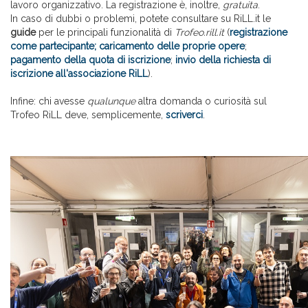
lavoro organizzativo. La registrazione è, inoltre,
gratuita
.
In caso di dubbi o problemi, potete consultare su RiLL.it le
guide
per le principali funzionalità di
Trofeo.rill.it
(
registrazione
come partecipante;
caricamento delle proprie opere
;
pagamento della quota di iscrizione
;
invio della richiesta di
iscrizione all'associazione RiLL
)
.
Infine: chi avesse
qualunque
altra domanda o curiosità sul
Trofeo RiLL deve, semplicemente,
scriverci
.