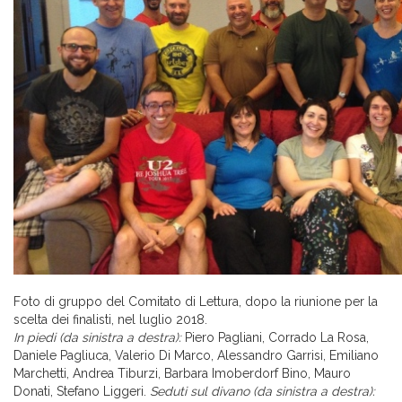
Foto di gruppo del Comitato di Lettura, dopo la riunione per la
scelta dei finalisti, nel luglio 2018.
In piedi (da sinistra a destra):
Piero Pagliani, Corrado La Rosa,
Daniele Pagliuca, Valerio Di Marco, Alessandro Garrisi, Emiliano
Marchetti, Andrea Tiburzi, Barbara Imoberdorf Bino, Mauro
Donati, Stefano Liggeri.
Seduti
sul divano (da sinistra a destra)
: