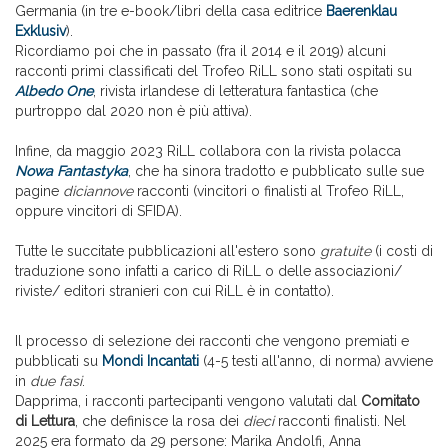
Germania (in tre e-book/libri della casa editrice
Baerenklau
Exklusiv
).
Ricordiamo poi che in passato (fra il 2014 e il 2019) alcuni
racconti primi classificati del Trofeo RiLL sono stati ospitati su
Albedo One
, rivista irlandese di letteratura fantastica (che
purtroppo dal 2020 non è più attiva).
Infine, da maggio 2023 RiLL collabora con la rivista polacca
Nowa Fantastyka
, che ha sinora tradotto e pubblicato sulle sue
pagine
diciannove
racconti (vincitori o finalisti al Trofeo RiLL,
oppure vincitori di SFIDA).
Tutte le succitate pubblicazioni all'estero sono
gratuite
(i costi di
traduzione sono infatti a carico di RiLL o delle associazioni/
riviste/ editori stranieri con cui RiLL è in contatto).
Il processo di selezione dei racconti che vengono premiati e
pubblicati su
Mondi Incantati
(4-5 testi all'anno, di norma) avviene
in
due fasi
.
Dapprima, i racconti partecipanti vengono valutati dal
Comitato
di Lettura
, che definisce la rosa dei
dieci
racconti finalisti. Nel
2025 era formato da 29 persone: Marika Andolfi, Anna