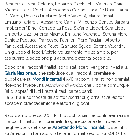
Benedetto, Irene Celauro, Edoardo Cicchinelli, Maurizio Coira,
Michela Flavia Colella, Alessandro Corradi, Ilaria De Biase, Laura
Di Marco, Rosario Di Marco (detto Valerio), Mauro Donati,
Emiliano Farfarelli, Alessandro Garrisi, Vincenzo Gentile, Barbara
Imoberdorf Bino, Corrado La Rosa, Stefano Liggeri, Sara Lippi,
Umberto Lizzi, Andrea Magno, Emiliano Marchetti, Serena Moro,
Daniele Pagliuca, Francesco Palmieri, Piero Pagliani, Alberto
Panicucci, Alessandra Poleti, Gianluca Sgueo, Serena Valentini.
Un gruppo di lettori/lettrici volutamente molto ampio, per
assicurare la selezione più accurata e attenta possibile.
Dopo che i racconti finalisti sono stati scelti, vengono inviati alla
Giuria Nazionale
, che stabilisce quali racconti premiare e
pubblicare su
Mondi Incantati
(i 5/6 racconti finalisti non premiati
ricevono invece una
Menzione di Merito
, che li pone comunque
“al di sopra” di tutti i restanti testi partecipanti)
La Giuria è composta da scrittori/scrittrici, giornalisti/e, editor,
accademici/accademiche e autori di giochi.
Ricordiamo che dal 2011 RiLL pubblica sia i racconti premiati sia
i racconti finalisti non premiati di ogni edizione del Trofeo RiLL
negli e-book della serie
Aspettando Mondi Incantati
(disponibili
su Amazon, in formato kindle, e, in formato epub, su KOBO, La