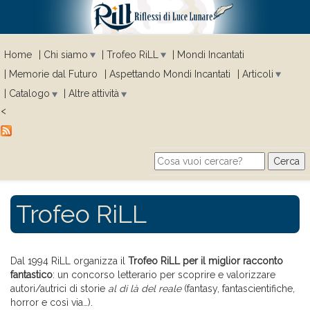
Home
Chi siamo
Trofeo RiLL
Mondi Incantati
Memorie dal Futuro
Aspettando Mondi Incantati
Articoli
Catalogo
Altre attività
<
Cerca
Search form
Trofeo RiLL
Dal 1994 RiLL organizza il
Trofeo RiLL per il miglior racconto
fantastico
: un concorso letterario per scoprire e valorizzare
autori/autrici di storie
al di là del reale
(fantasy, fantascientifiche,
horror e così via…).