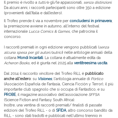
Il premio è rivolto a
tutti/e
gli/le appassionati,
senza distinzioni
.
Da alcuni anni, i racconti partecipanti sono oltre 350 a edizione
(provenienti dall’Italia e dall’estero).
Il Trofeo prende il via a novembre per
concludersi in primavera
;
la premiazione avviene in autunno, all'interno del festival
internazionale
Lucca Comics & Games
, che patrocina il
concorso.
I racconti premiati in ogni edizione vengono pubblicati (
senza
alcuna spesa per gli autori/autrici
) nelle antologie annuali della
collana
Mondi Incantati
. La collana è attualmente edita da
Acheron Books
, ed è giunta nel 2025 alla
ventitreesima uscita
.
Dal 2014 il racconto vincitore del Trofeo RiLL è
pubblicato
anche all'estero
: su
Visiones
, l'antologia annuale di
Pòrtico
(Asociación Española de Fantasía, Ciencia Ficción y Terror), il più
importante club spagnolo che si occupa di Fantastico, e su
PROBE
, il magazine associativo dell'associazione
SFFSA
(Science Fiction and Fantasy South Africa).
Inoltre, una ventina di racconti premiati/ finalisti di passate
edizioni del Trofeo RiLL - o di
SFIDA
, altro concorso bandito da
RiLL - sono stati tradotti e pubblicati nell'ultimo triennio in