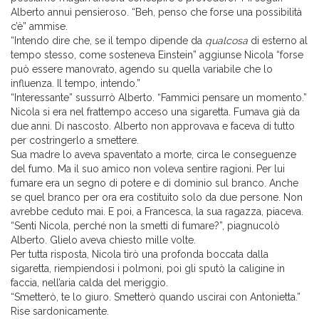
Alberto annuì pensieroso. “Beh, penso che forse una possibilità
c’è” ammise.
“Intendo dire che, se il tempo dipende da
qualcosa
di esterno al
tempo stesso, come sosteneva Einstein” aggiunse Nicola “forse
può essere manovrato, agendo su quella variabile che lo
influenza. Il tempo, intendo.”
“Interessante” sussurrò Alberto. “Fammici pensare un momento.”
Nicola si era nel frattempo acceso una sigaretta. Fumava già da
due anni. Di nascosto. Alberto non approvava e faceva di tutto
per costringerlo a smettere.
Sua madre lo aveva spaventato a morte, circa le conseguenze
del fumo. Ma il suo amico non voleva sentire ragioni. Per lui
fumare era un segno di potere e di dominio sul branco. Anche
se quel branco per ora era costituito solo da due persone. Non
avrebbe ceduto mai. E poi, a Francesca, la sua ragazza, piaceva.
“Senti Nicola, perché non la smetti di fumare?”, piagnucolò
Alberto. Glielo aveva chiesto mille volte.
Per tutta risposta, Nicola tirò una profonda boccata dalla
sigaretta, riempiendosi i polmoni, poi gli sputò la caligine in
faccia, nell’aria calda del meriggio.
“Smetterò, te lo giuro. Smetterò quando uscirai con Antonietta.”
Rise sardonicamente.