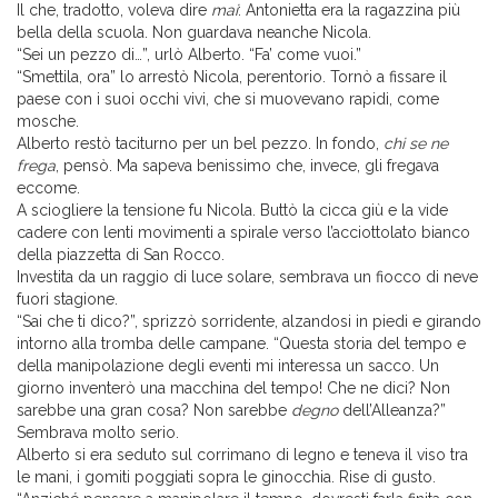
Il che, tradotto, voleva dire
mai
: Antonietta era la ragazzina più
bella della scuola. Non guardava neanche Nicola.
“Sei un pezzo di…”, urlò Alberto. “Fa’ come vuoi.”
“Smettila, ora” lo arrestò Nicola, perentorio. Tornò a fissare il
paese con i suoi occhi vivi, che si muovevano rapidi, come
mosche.
Alberto restò taciturno per un bel pezzo. In fondo,
chi se ne
frega
, pensò. Ma sapeva benissimo che, invece, gli fregava
eccome.
A sciogliere la tensione fu Nicola. Buttò la cicca giù e la vide
cadere con lenti movimenti a spirale verso l’acciottolato bianco
della piazzetta di San Rocco.
Investita da un raggio di luce solare, sembrava un fiocco di neve
fuori stagione.
“Sai che ti dico?”, sprizzò sorridente, alzandosi in piedi e girando
intorno alla tromba delle campane. “Questa storia del tempo e
della manipolazione degli eventi mi interessa un sacco. Un
giorno inventerò una macchina del tempo! Che ne dici? Non
sarebbe una gran cosa? Non sarebbe
degno
dell’Alleanza?”
Sembrava molto serio.
Alberto si era seduto sul corrimano di legno e teneva il viso tra
le mani, i gomiti poggiati sopra le ginocchia. Rise di gusto.