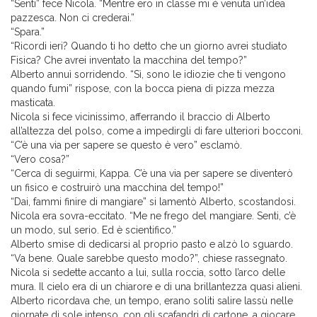
“Senti” fece Nicola. “Mentre ero in classe mi è venuta un’idea
pazzesca. Non ci crederai.”
“Spara.”
“Ricordi ieri? Quando ti ho detto che un giorno avrei studiato
Fisica? Che avrei inventato la macchina del tempo?”
Alberto annuì sorridendo. “Sì, sono le idiozie che ti vengono
quando fumi” rispose, con la bocca piena di pizza mezza
masticata.
Nicola si fece vicinissimo, afferrando il braccio di Alberto
all’altezza del polso, come a impedirgli di fare ulteriori bocconi.
“C’è una via per sapere se questo è vero” esclamò.
“Vero cosa?”
“Cerca di seguirmi, Kappa. C’è una via per sapere se diventerò
un fisico e costruirò una macchina del tempo!”
“Dai, fammi finire di mangiare” si lamentò Alberto, scostandosi.
Nicola era sovra-eccitato. “Me ne frego del mangiare. Senti, c’è
un modo, sul serio. Ed è scientifico.”
Alberto smise di dedicarsi al proprio pasto e alzò lo sguardo.
“Va bene. Quale sarebbe questo modo?”, chiese rassegnato.
Nicola si sedette accanto a lui, sulla roccia, sotto l’arco delle
mura. Il cielo era di un chiarore e di una brillantezza quasi alieni.
Alberto ricordava che, un tempo, erano soliti salire lassù nelle
giornate di sole intenso, con gli scafandri di cartone, a giocare