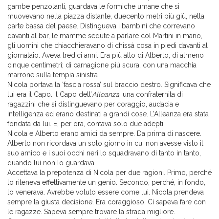
gambe penzolanti, guardava le formiche umane che si
muovevano nella piazza distante, duecento metri più giù, nella
parte bassa del paese. Distingueva i bambini che correvano
davanti al bar, le mamme sedute a parlare col Martini in mano,
gli uomini che chiacchieravano di chissà cosa in piedi davanti al
giornalaio. Aveva tredici anni. Era più alto di Alberto, di almeno
cinque centimetri; di carnagione più scura, con una macchia
marrone sulla tempia sinistra.
Nicola portava la ‘fascia rossa’ sul braccio destro. Significava che
lui era il Capo. Il Capo dell’
Alleanza
: una confraternita di
ragazzini che si distinguevano per coraggio, audacia e
intelligenza ed erano destinati a grandi cose. L’Alleanza era stata
fondata da lui. E, per ora, contava solo due adepti.
Nicola e Alberto erano amici da sempre. Da prima di nascere.
Alberto non ricordava un solo giorno in cui non avesse visto il
suo amico e i suoi occhi neri lo squadravano di tanto in tanto,
quando lui non lo guardava.
Accettava la prepotenza di Nicola per due ragioni. Primo, perché
lo riteneva effettivamente un genio. Secondo, perché, in fondo,
lo venerava. Avrebbe voluto essere come lui. Nicola prendeva
sempre la giusta decisione. Era coraggioso. Ci sapeva fare con
le ragazze. Sapeva sempre trovare la strada migliore.