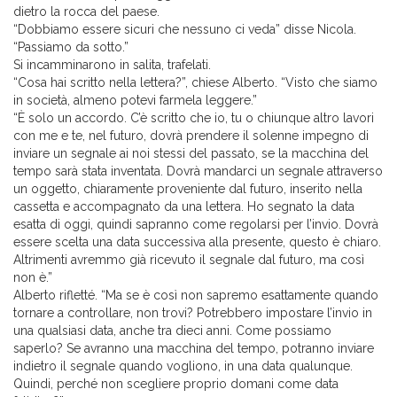
dietro la rocca del paese.
“Dobbiamo essere sicuri che nessuno ci veda” disse Nicola.
“Passiamo da sotto.”
Si incamminarono in salita, trafelati.
“Cosa hai scritto nella lettera?”, chiese Alberto. “Visto che siamo
in società, almeno potevi farmela leggere.”
“È solo un accordo. C’è scritto che io, tu o chiunque altro lavori
con me e te, nel futuro, dovrà prendere il solenne impegno di
inviare un segnale ai noi stessi del passato, se la macchina del
tempo sarà stata inventata. Dovrà mandarci un segnale attraverso
un oggetto, chiaramente proveniente dal futuro, inserito nella
cassetta e accompagnato da una lettera. Ho segnato la data
esatta di oggi, quindi sapranno come regolarsi per l’invio. Dovrà
essere scelta una data successiva alla presente, questo è chiaro.
Altrimenti avremmo già ricevuto il segnale dal futuro, ma così
non è.”
Alberto rifletté. “Ma se è così non sapremo esattamente quando
tornare a controllare, non trovi? Potrebbero impostare l’invio in
una qualsiasi data, anche tra dieci anni. Come possiamo
saperlo? Se avranno una macchina del tempo, potranno inviare
indietro il segnale quando vogliono, in una data qualunque.
Quindi, perché non scegliere proprio domani come data