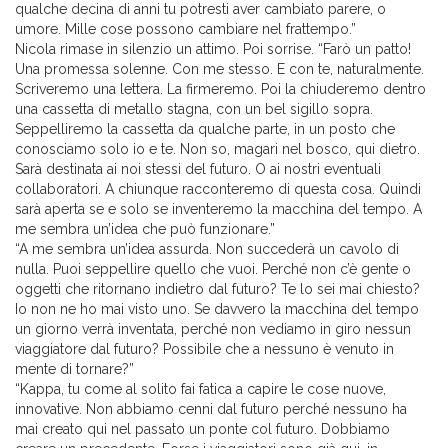
qualche decina di anni tu potresti aver cambiato parere, o
umore. Mille cose possono cambiare nel frattempo.”
Nicola rimase in silenzio un attimo. Poi sorrise. “Farò un patto!
Una promessa solenne. Con me stesso. E con te, naturalmente.
Scriveremo una lettera. La firmeremo. Poi la chiuderemo dentro
una cassetta di metallo stagna, con un bel sigillo sopra.
Seppelliremo la cassetta da qualche parte, in un posto che
conosciamo solo io e te. Non so, magari nel bosco, qui dietro.
Sarà destinata ai noi stessi del futuro. O ai nostri eventuali
collaboratori. A chiunque racconteremo di questa cosa. Quindi
sarà aperta se e solo se inventeremo la macchina del tempo. A
me sembra un’idea che può funzionare.”
“A me sembra un’idea assurda. Non succederà un cavolo di
nulla. Puoi seppellire quello che vuoi. Perché non c’è gente o
oggetti che ritornano indietro dal futuro? Te lo sei mai chiesto?
Io non ne ho mai visto uno. Se davvero la macchina del tempo
un giorno verrà inventata, perché non vediamo in giro nessun
viaggiatore dal futuro? Possibile che a nessuno è venuto in
mente di tornare?”
“Kappa, tu come al solito fai fatica a capire le cose nuove,
innovative. Non abbiamo cenni dal futuro perché nessuno ha
mai creato qui nel passato un ponte col futuro. Dobbiamo