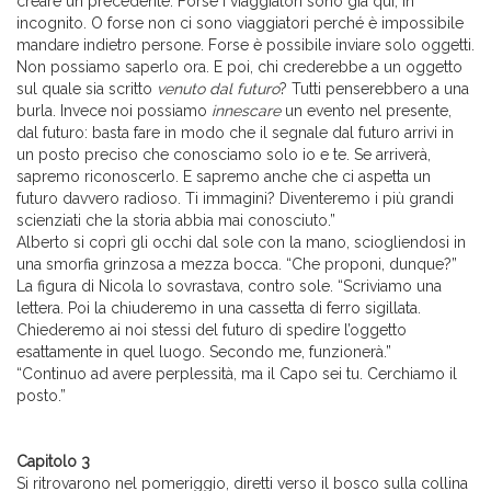
creare un precedente. Forse i viaggiatori sono già qui, in
incognito. O forse non ci sono viaggiatori perché è impossibile
mandare indietro persone. Forse è possibile inviare solo oggetti.
Non possiamo saperlo ora. E poi, chi crederebbe a un oggetto
sul quale sia scritto
venuto dal futuro
? Tutti penserebbero a una
burla. Invece noi possiamo
innescare
un evento nel presente,
dal futuro: basta fare in modo che il segnale dal futuro arrivi in
un posto preciso che conosciamo solo io e te. Se arriverà,
sapremo riconoscerlo. E sapremo anche che ci aspetta un
futuro davvero radioso. Ti immagini? Diventeremo i più grandi
scienziati che la storia abbia mai conosciuto.”
Alberto si coprì gli occhi dal sole con la mano, sciogliendosi in
una smorfia grinzosa a mezza bocca. “Che proponi, dunque?”
La figura di Nicola lo sovrastava, contro sole. “Scriviamo una
lettera. Poi la chiuderemo in una cassetta di ferro sigillata.
Chiederemo ai noi stessi del futuro di spedire l’oggetto
esattamente in quel luogo. Secondo me, funzionerà.”
“Continuo ad avere perplessità, ma il Capo sei tu. Cerchiamo il
posto.”
Capitolo 3
Si ritrovarono nel pomeriggio, diretti verso il bosco sulla collina