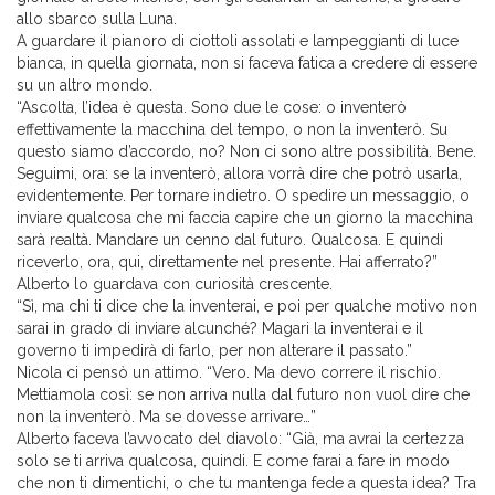
allo sbarco sulla Luna.
A guardare il pianoro di ciottoli assolati e lampeggianti di luce
bianca, in quella giornata, non si faceva fatica a credere di essere
su un altro mondo.
“Ascolta, l’idea è questa. Sono due le cose: o inventerò
effettivamente la macchina del tempo, o non la inventerò. Su
questo siamo d’accordo, no? Non ci sono altre possibilità. Bene.
Seguimi, ora: se la inventerò, allora vorrà dire che potrò usarla,
evidentemente. Per tornare indietro. O spedire un messaggio, o
inviare qualcosa che mi faccia capire che un giorno la macchina
sarà realtà. Mandare un cenno dal futuro. Qualcosa. E quindi
riceverlo, ora, qui, direttamente nel presente. Hai afferrato?”
Alberto lo guardava con curiosità crescente.
“Sì, ma chi ti dice che la inventerai, e poi per qualche motivo non
sarai in grado di inviare alcunché? Magari la inventerai e il
governo ti impedirà di farlo, per non alterare il passato.”
Nicola ci pensò un attimo. “Vero. Ma devo correre il rischio.
Mettiamola così: se non arriva nulla dal futuro non vuol dire che
non la inventerò. Ma se dovesse arrivare…”
Alberto faceva l’avvocato del diavolo: “Già, ma avrai la certezza
solo se ti arriva qualcosa, quindi. E come farai a fare in modo
che non ti dimentichi, o che tu mantenga fede a questa idea? Tra