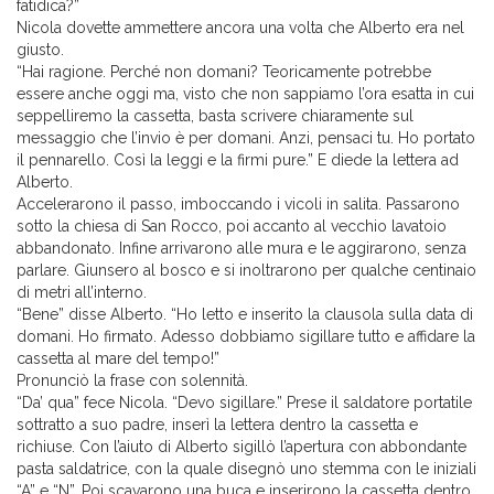
fatidica?”
Nicola dovette ammettere ancora una volta che Alberto era nel
giusto.
“Hai ragione. Perché non domani? Teoricamente potrebbe
essere anche oggi ma, visto che non sappiamo l’ora esatta in cui
seppelliremo la cassetta, basta scrivere chiaramente sul
messaggio che l’invio è per domani. Anzi, pensaci tu. Ho portato
il pennarello. Così la leggi e la firmi pure.” E diede la lettera ad
Alberto.
Accelerarono il passo, imboccando i vicoli in salita. Passarono
sotto la chiesa di San Rocco, poi accanto al vecchio lavatoio
abbandonato. Infine arrivarono alle mura e le aggirarono, senza
parlare. Giunsero al bosco e si inoltrarono per qualche centinaio
di metri all’interno.
“Bene” disse Alberto. “Ho letto e inserito la clausola sulla data di
domani. Ho firmato. Adesso dobbiamo sigillare tutto e affidare la
cassetta al mare del tempo!”
Pronunciò la frase con solennità.
“Da’ qua” fece Nicola. “Devo sigillare.” Prese il saldatore portatile
sottratto a suo padre, inserì la lettera dentro la cassetta e
richiuse. Con l’aiuto di Alberto sigillò l’apertura con abbondante
pasta saldatrice, con la quale disegnò uno stemma con le iniziali
“A” e “N”. Poi scavarono una buca e inserirono la cassetta dentro.