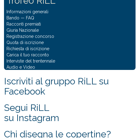
Trofeo RiLL
Informazioni generali
Bando
—
FAQ
Racconti premiati
Giuria Nazionale
Registrazione concorso
Quota di iscrizione
Richiesta di iscrizione
Carica il tuo racconto
Interviste del trentennale
Audio e Video
Iscriviti al gruppo RiLL su
Facebook
Segui RiLL
su Instagram
Chi disegna le copertine?