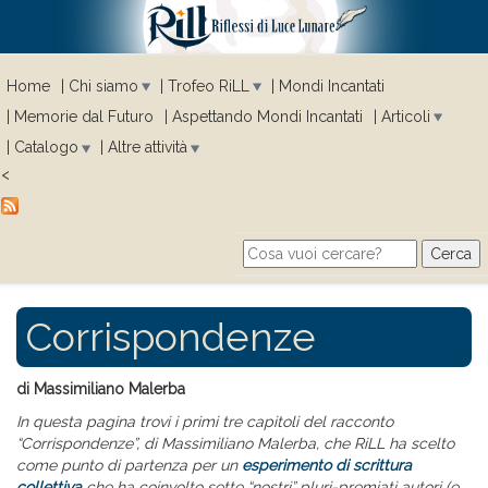
Home
Chi siamo
Trofeo RiLL
Mondi Incantati
Memorie dal Futuro
Aspettando Mondi Incantati
Articoli
Catalogo
Altre attività
<
Cerca
Search form
Corrispondenze
di Massimiliano Malerba
In questa pagina trovi i primi tre capitoli del racconto
“Corrispondenze”,
di Massimiliano Malerba,
che RiLL ha scelto
come punto di partenza per un
esperimento di scrittura
collettiva
che ha coinvolto sette “nostri” pluri-premiati autori (e