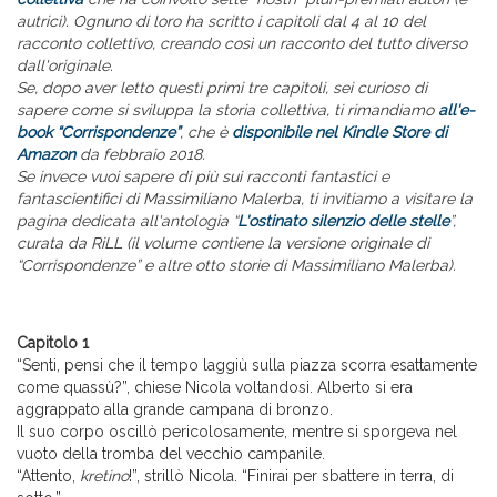
autrici). Ognuno di loro ha scritto i capitoli dal 4 al 10 del
racconto collettivo, creando così un racconto del tutto diverso
dall'originale.
Se, dopo aver letto questi primi tre capitoli, sei curioso di
sapere come si sviluppa la storia collettiva, ti rimandiamo
all'e-
book “Corrispondenze”
, che è
disponibile nel Kindle Store di
Amazon
da febbraio 2018
.
Se invece vuoi sapere di più sui racconti fantastici e
fantascientifici di Massimiliano Malerba, ti invitiamo a visitare la
pagina dedicata all'antologia “
L'ostinato silenzio delle stelle
”,
curata da RiLL (il volume contiene la versione originale di
“Corrispondenze” e
altre otto storie
di Massimiliano Malerba
).
Capitolo 1
“Senti, pensi che il tempo laggiù sulla piazza scorra esattamente
come quassù?”, chiese Nicola voltandosi. Alberto si era
aggrappato alla grande campana di bronzo.
Il suo corpo oscillò pericolosamente, mentre si sporgeva nel
vuoto della tromba del vecchio campanile.
“Attento,
kretino
!”, strillò Nicola. “Finirai per sbattere in terra, di