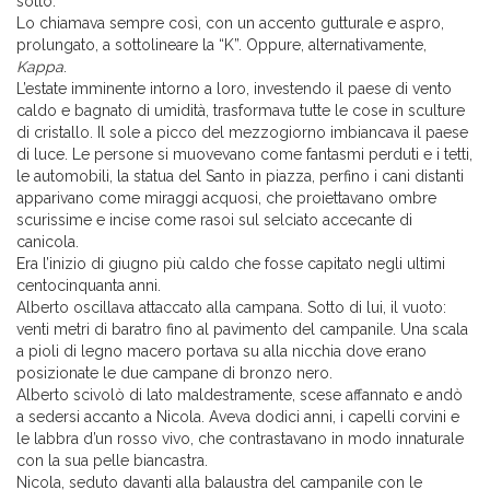
sotto.”
Lo chiamava sempre così, con un accento gutturale e aspro,
prolungato, a sottolineare la “K”. Oppure, alternativamente,
Kappa
.
L’estate imminente intorno a loro, investendo il paese di vento
caldo e bagnato di umidità, trasformava tutte le cose in sculture
di cristallo. Il sole a picco del mezzogiorno imbiancava il paese
di luce. Le persone si muovevano come fantasmi perduti e i tetti,
le automobili, la statua del Santo in piazza, perfino i cani distanti
apparivano come miraggi acquosi, che proiettavano ombre
scurissime e incise come rasoi sul selciato accecante di
canicola.
Era l’inizio di giugno più caldo che fosse capitato negli ultimi
centocinquanta anni.
Alberto oscillava attaccato alla campana. Sotto di lui, il vuoto:
venti metri di baratro fino al pavimento del campanile. Una scala
a pioli di legno macero portava su alla nicchia dove erano
posizionate le due campane di bronzo nero.
Alberto scivolò di lato maldestramente, scese affannato e andò
a sedersi accanto a Nicola. Aveva dodici anni, i capelli corvini e
le labbra d’un rosso vivo, che contrastavano in modo innaturale
con la sua pelle biancastra.
Nicola, seduto davanti alla balaustra del campanile con le