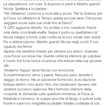
La seppellirono con cura. Si alzarono in piedi e Alberto guardò
Nicola. Spettava a lui parlare.
“Per l’Alleanza” cominciò a voce alta e sicura. “Per la Scienza, per
la Fisica, noi affidiamo al Tempo questa piccola nave. Che possa
viaggiare sicura sulle sue onde fino al futuro!”
“Il GPS” aggiunse Alberto “ho portato il mio ricevitore. Prendi
nota delle coordinate esatte. Segna il punto su quell’albero là.”
Nicola intagliò a fondo sulla corteccia le loro iniziali, ben visibili.
Poi si abbracciarono. Alberto guardò Nicola negli occhi. Il suo
sguardo era fermo.
Sapeva che sarebbe rimasto per sempre suo amico. Qualsiasi
cosa fosse successa mai. Questa certezza interiore gli scaldava
il cuore. Era forse l’unica sicurezza che avesse nella sua giovane
vita.
“Andiamo, Kappa” disse Nicola con emozione.
Si incamminarono verso il paese. Nessuno parlò durante il
viaggio di ritorno. Ma un piacevole formicolio di eccitazione
brillava dentro i loro animi. Non che credessero davvero che
sarebbe successo qualcosa. Ma il tremolio interiore della
scoperta, le domande sulle questioni immense; la Fisica, la
Relatività e l’universo, le scarpe sporche di fango, il sudore sulla
fronte e sulle loro magliette accaldate, l’estate costellata di soli