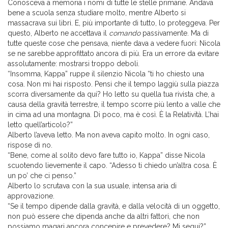
Conosceva a memoria i nomi di tutte le stelle primarie. Andava
bene a scuola senza studiare molto, mentre Alberto si
massacrava sui libri. E, più importante di tutto, lo proteggeva. Per
questo, Alberto ne accettava il
comando
passivamente. Ma di
tutte queste cose che pensava, niente dava a vedere fuori: Nicola
se ne sarebbe approfittato ancora di più. Era un errore da evitare
assolutamente: mostrarsi troppo deboli.
“Insomma, Kappa” ruppe il silenzio Nicola “ti ho chiesto una
cosa. Non mi hai risposto. Pensi che il tempo laggiù sulla piazza
scorra diversamente da qui? Ho letto su quella tua rivista che, a
causa della gravità terrestre, il tempo scorre più lento a valle che
in cima ad una montagna. Di poco, ma è così. È la Relatività. L’hai
letto quell’articolo?”
Alberto l’aveva letto. Ma non aveva capito molto. In ogni caso,
rispose di no.
“Bene, come al solito devo fare tutto io, Kappa” disse Nicola
scuotendo lievemente il capo. “Adesso ti chiedo un’altra cosa. È
un po’ che ci penso.”
Alberto lo scrutava con la sua usuale, intensa aria di
approvazione.
“Se il tempo dipende dalla gravità, e dalla velocità di un oggetto,
non può essere che dipenda anche da altri fattori, che non
possiamo magari ancora concepire e prevedere? Mi segui?”