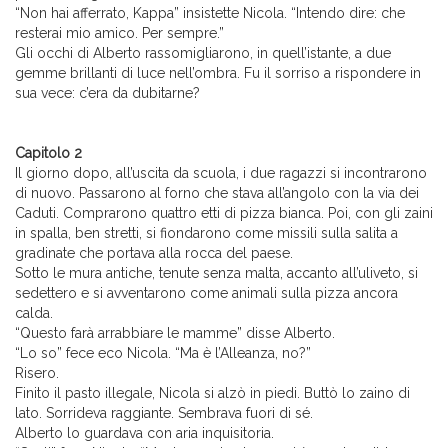
“Non hai afferrato, Kappa” insistette Nicola. “Intendo dire: che
resterai mio amico. Per sempre.”
Gli occhi di Alberto rassomigliarono, in quell’istante, a due
gemme brillanti di luce nell’ombra. Fu il sorriso a rispondere in
sua vece: c’era da dubitarne?
Capitolo 2
Il giorno dopo, all’uscita da scuola, i due ragazzi si incontrarono
di nuovo. Passarono al forno che stava all’angolo con la via dei
Caduti. Comprarono quattro etti di pizza bianca. Poi, con gli zaini
in spalla, ben stretti, si fiondarono come missili sulla salita a
gradinate che portava alla rocca del paese.
Sotto le mura antiche, tenute senza malta, accanto all’uliveto, si
sedettero e si avventarono come animali sulla pizza ancora
calda.
“Questo farà arrabbiare le mamme” disse Alberto.
“Lo so” fece eco Nicola. “Ma è l’Alleanza, no?”
Risero.
Finito il pasto illegale, Nicola si alzò in piedi. Buttò lo zaino di
lato. Sorrideva raggiante. Sembrava fuori di sé.
Alberto lo guardava con aria inquisitoria.