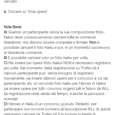
caricato.
9.
Cliccare su “Invia opera”
Nota Bene:
A)
Quando un partecipante carica la sua composizione (foto-
haiku) deve
contestualmente
caricare tutte le connesse
liberatorie, che devono essere compilate e firmate.
Non
è
possibile caricare il foto-haiku e poi, in un momento successivo,
le liberatorie connesse.
B)
È possibile caricare solo un foto-haiku per volta.
C)
Per inviare più opere (foto-haiku) NON è necessario registrarsi
più volte. Dal momento della registrazione su Trofeo.rill.it
ciascun partecipante può, senza bisogno di registrarsi
nuovamente, sia inviare ulteriori opere per il concorso a cui sta
partecipando (es. un secondo foto-haiku per Heroes in Haiku)
sia inviare opere per tutti i concorsi organizzati in futuro da RiLL
(la registrazione resta valida nel tempo, e anche la password
ricevuta).
D)
Heroes in Haiku è un concorso
gratuito
. Pertanto, per
partecipare
non
occorre iscriversi all'associazione RiLL (e quindi
nemmeno caricare da Trofeo.rill.it la propria richiesta di