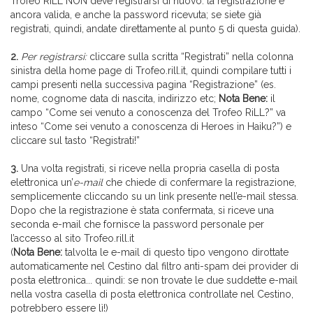
Trofeo RiLL NON deve registrarsi di nuovo: la registrazione è
ancora valida, e anche la password ricevuta; se siete già
registrati, quindi, andate direttamente al punto 5 di questa guida).
2.
Per registrarsi:
cliccare sulla scritta “Registrati” nella colonna
sinistra della home page di Trofeo.rill.it, quindi compilare tutti i
campi presenti nella successiva pagina “Registrazione” (es.
nome, cognome data di nascita, indirizzo etc;
Nota Bene:
il
campo “Come sei venuto a conoscenza del Trofeo RiLL?” va
inteso “Come sei venuto a conoscenza di Heroes in Haiku?”) e
cliccare sul tasto “Registrati!”
3.
Una volta registrati, si riceve nella propria casella di posta
elettronica un’
e-mail
che chiede di confermare la registrazione,
semplicemente cliccando su un link presente nell’e-mail stessa.
Dopo che la registrazione è stata confermata, si riceve una
seconda e-mail che fornisce la password personale per
l’accesso al sito Trofeo.rill.it
(
Nota Bene:
talvolta le e-mail di questo tipo vengono dirottate
automaticamente nel Cestino dal filtro anti-spam dei provider di
posta elettronica... quindi: se non trovate le due suddette e-mail
nella vostra casella di posta elettronica controllate nel Cestino,
potrebbero essere lì!)