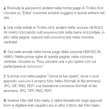
4.
Ricevuta la password, andare nella home page di Trofeo.rill.it,
cliccare su “Entra” (colonna sinistra) loggarsi e quindi entrare nel
sito.
5.
Una volta entrati in Trofeo.rill.it, andare nella
sezione HEROES
IN HAIKU
(cliccando sull’
omonimo
link nella barra orizzontale, in
alto nella pagina, oppure nell’
omonimo
link nella colonna
centrale).
6.
Ora siete arrivati nella home page della sezione HEROES IN
HAIKU. Nelle prime righe di questa pagina, nella colonna
centrale, cliccare su “Puoi caricare una o più opere con cui
parteciperai al concorso.”
7.
Si arriva così nella pagina “Carica la tua opera”, dove si può
appunto
caricare
il proprio foto-haiku (formati di file ammessi:
JPG, GIF, PNG, PDF)
e
le liberatorie connesse (formati di file
ammessi: JPG, TIFF, PNG, PDF)
8.
Inserire
i
file (del foto-haiku
E
delle liberatorie) negli appositi
form e digitare (nel riquadro più in alto) il titolo del foto-haiku