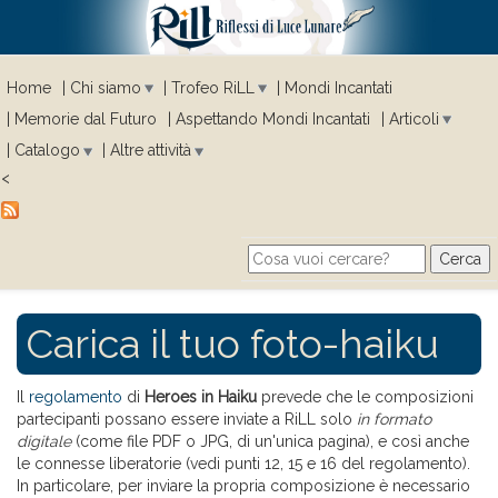
Home
Chi siamo
Trofeo RiLL
Mondi Incantati
Memorie dal Futuro
Aspettando Mondi Incantati
Articoli
Catalogo
Altre attività
<
Cerca
Search form
Carica il tuo foto-haiku
Il
regolamento
di
Heroes in Haiku
prevede che le composizioni
partecipanti possano essere inviate a RiLL solo
in formato
digitale
(come file PDF o JPG, di un'unica pagina), e così anche
le connesse liberatorie (vedi punti 12, 15 e 16 del regolamento).
In particolare, per inviare la propria composizione è necessario