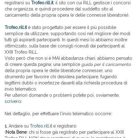
registrarsi su
Trofeo.rill.it
, il sito con cui RiLL gestisce i concorsi
che organizza, e quindi procedere dal suddetto sito al
caricamento della propria opera (e delle connesse liberatorie).
Trofeo.rill.it
è stato progettato per essere il più possibile
semplice da utilizzare, supportando così nel migliore dei modi
tutti gli aspiranti partecipanti. In questi mesi lo abbiamo inoltre
ottimizzato, sulla base dei consigli ricevuti dai partecipanti al
XXIII Trofeo RiLL.
Visto però che non si è MAI abbastanza chiari, abbiamo pensato
di creare questa pagina: una semplice
guida per il caricamento
della propria opera (e delle liberatorie connesse), uno
strumento per favorire chi desidera partecipare, fugando
legittimi dubbi o incertezze davanti alla richiesta procedura di
invio telematico.
Per ulteriori domande o problemi potete poi, ovviamente,
scriverci
.
Nel dettaglio, per effettuare l'invio telematico occorre:
1.
Andare su
Trofeo.rill.it
e registrarsi
(
Nota Bene:
chi si fosse già registrato per partecipare al XXIII