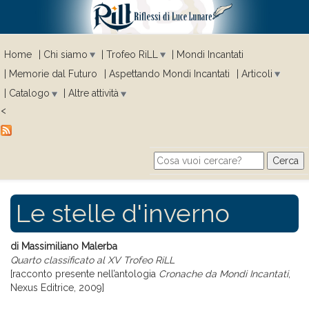
Home
Chi siamo
Trofeo RiLL
Mondi Incantati
Memorie dal Futuro
Aspettando Mondi Incantati
Articoli
Catalogo
Altre attività
<
Cerca
Search form
Le stelle d'inverno
di Massimiliano Malerba
Quarto classificato al XV Trofeo RiLL
[racconto presente nell’antologia
Cronache da Mondi Incantati
,
Nexus Editrice, 2009]