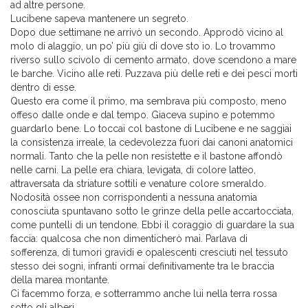
ad altre persone.
Lucibene sapeva mantenere un segreto.
Dopo due settimane ne arrivò un secondo. Approdò vicino al
molo di alaggio, un po’ più giù di dove sto io. Lo trovammo
riverso sullo scivolo di cemento armato, dove scendono a mare
le barche. Vicino alle reti. Puzzava più delle reti e dei pesci morti
dentro di esse.
Questo era come il primo, ma sembrava più composto, meno
offeso dalle onde e dal tempo. Giaceva supino e potemmo
guardarlo bene. Lo toccai col bastone di Lucibene e ne saggiai
la consistenza irreale, la cedevolezza fuori dai canoni anatomici
normali. Tanto che la pelle non resistette e il bastone affondò
nelle carni. La pelle era chiara, levigata, di colore latteo,
attraversata da striature sottili e venature colore smeraldo.
Nodosità ossee non corrispondenti a nessuna anatomia
conosciuta spuntavano sotto le grinze della pelle accartocciata,
come puntelli di un tendone. Ebbi il coraggio di guardare la sua
faccia: qualcosa che non dimenticherò mai. Parlava di
sofferenza, di tumori gravidi e opalescenti cresciuti nel tessuto
stesso dei sogni, infranti ormai definitivamente tra le braccia
della marea montante.
Ci facemmo forza, e sotterrammo anche lui nella terra rossa
sotto gli alberi.