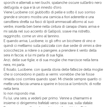
sporchi e alternati a neri buchi, spalanche oscure sull’antro nero
dell’ugola, e qua e là un innesto d’oro.
Viene Lucibene col giubbotto di pelle e sotto il suo sorriso
grande e sincero mostra una camicia a fiori aderente e una
canottiera stretta sui fasci di lipidi ammassati attorno al suo
ventre, inserita ben bene nella cintura di canapa chiara; arriva e
mi saluta nel suo accento di Gallipoli, soave ma ristretto,
raggrinzito, come un vino al tannino.
E quando arriva, Lucibene, io gli offro un bicchiere di vino e
quindi ci mettiamo sulla palizzata con due sedie di vimini a dire
sciocchezze, a ridere o a piangere, a prendere il vento della
sera in faccia; e lui mi parla di sua figlia.
Anzi, delle sue figlie, e di sua moglie che marcisce nella terra
nera, mi parla.
È fissato, Lucibene, con questa storia delle fattezze della moglie
che si concedono in pasto ai vermi: vorrebbe che lei fosse
rimasta così com’era quando sparì. Mi chiede sempre quanto ci
mette una faccia umana a sparire in bocca ai lombrichi, di notte
nella terra.
Io non rispondo mai.
Fu lui, una sera, a vederli per primo. Venne a chiamarmi e
insieme ci dirigemmo trafelati verso casa sua, sulla statale.