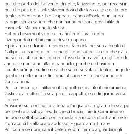
qualche porto dell’Universo, di notte, la
loro
notte, per recarsi in
qualche posto distante, staccandosi dalle loro case e dalla loro
gente; per emigrare. Per scappare. Hanno affrontato un lungo
viaggio, senza sapere che non hanno nessuna possibilità di
cavarsela. Ma partono lo stesso.
E allora beviamo il vino e ci mangiamo i taralli dolci
inzuppandoli nel bicchiere di vetro opaco.
E parliamo e ridiamo. Lucibene mi racconta nel suo accento di
Gallipoli un sacco di cose che gli sono successe e io che già le
ho sentite tutte annuisco come fosse la prima volta, e gli sorrido
anche se non sono affatto tranquillo, perché un brivido mi
scuote, un’inquietudine nera che sento scivolare dentro, lungo le
gambe e nelle arterie, fin sopra al cuore. E so che stanno per
venire ancora.
Poi, lentamente, ci infiliamo il cappotto e io aiuto il mio amico a
vestirsi e a mettersi la sciarpa e il cappello; e ci dirigiamo verso
il mare.
Arriviamo sul confine tra la terra e l’acqua e ci togliamo le scarpe
per sentire la sabbia fredda che ci brucia i piedi. Camminiamo
un poco sottobraccio, con la mesta malinconia che il vino nello
stomaco ci ha attaccato addosso. E guardiamo il mare.
Poi, come sempre, sale il Cefeo, e io mi fermo a guardare gli