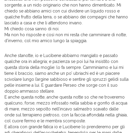
sorgente, a un nido originario che non hanno dimenticato. Mi
chiedo se abbiano amici con cui dividere un liquido rosso e
qualche frutto della terra, o se abbiano dei compagni che hanno
lasciato a casa e che li attendono invano.
Mi chiedo cosa sanno di noi.
Ma non ho risposte e così non mi resta che camminare di notte,
d’inverno, col mio amico lungo la spiaggia.
Anche stanotte, io e Lucibene abbiamo mangiato e passato
qualche ora in allegria; e pazienza se poi lui ha insistito con
questa storia della moglie: lo fa sempre. Camminiamo e lui mi
tiene il braccio, siamo anche un po’ ubriachi ed è un piacere
scivolare lungo l’argine sabbioso e sentire gli spruzzi gelidi sulla
pelle insieme a lui. E guardare Perseo che sorge con il suo
doppio ammasso stellare.
E anche questa notte, anche questa notte so che ne troveremo
qualcuno, forse, mezzo infossato nella sabbia e gonfio di acqua
di mare, mezzo sepolto nell’incavo salmastro scavato dalle
onde sul terrapieno pietroso, con la faccia affondata nella ghiaia,
col cuore fermo e le membra scomposte.
E allora con grande fatica io e Lucibene lo prenderemo per gli
arti cheratinosi dell’esoscheletro, tenendolo per le mani dalle