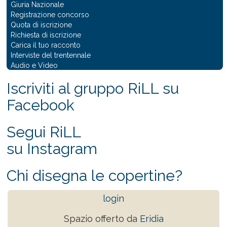
Giuria Nazionale
Registrazione concorso
Quota di iscrizione
Richiesta di iscrizione
Carica il tuo racconto
Interviste del trentennale
Audio e Video
Iscriviti al gruppo RiLL su
Facebook
Segui RiLL
su Instagram
Chi disegna le copertine?
login
Spazio offerto da
Eridia