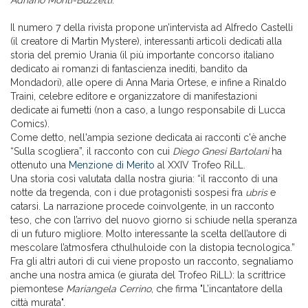
Adriano Monti-Buzzetti
.
Il numero 7 della rivista propone un’intervista ad Alfredo Castelli
(il creatore di Martin Mystere), interessanti articoli dedicati alla
storia del premio Urania (il più importante concorso italiano
dedicato ai romanzi di fantascienza inediti, bandito da
Mondadori), alle opere di Anna Maria Ortese, e infine a Rinaldo
Traini, celebre editore e organizzatore di manifestazioni
dedicate ai fumetti (non a caso, a lungo responsabile di Lucca
Comics).
Come detto, nell'ampia sezione dedicata ai racconti c'è anche
“Sulla scogliera”, il racconto con cui
Diego Gnesi Bartolani
ha
ottenuto una
Menzione di Merito
al XXIV Trofeo RiLL.
Una storia così valutata dalla nostra giuria: “il racconto di una
notte da tregenda, con i due protagonisti sospesi fra
ubris
e
catarsi. La narrazione procede coinvolgente, in un racconto
teso, che con l’arrivo del nuovo giorno si schiude nella speranza
di un futuro migliore. Molto interessante la scelta dell’autore di
mescolare l’atmosfera cthulhuloide con la distopia tecnologica.”
Fra gli altri autori di cui viene proposto un racconto, segnaliamo
anche una nostra amica (e giurata del Trofeo RiLL): la scrittrice
piemontese
Mariangela Cerrino
, che firma "L’incantatore della
città murata".