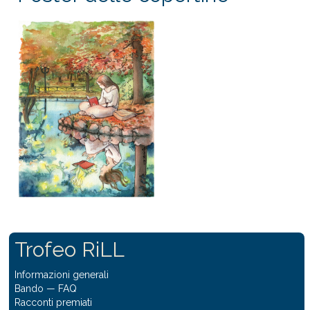
Trofeo RiLL
Informazioni generali
Bando
—
FAQ
Racconti premiati