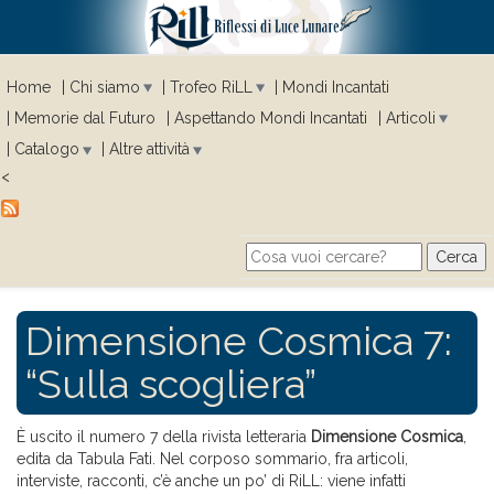
Home
Chi siamo
Trofeo RiLL
Mondi Incantati
Memorie dal Futuro
Aspettando Mondi Incantati
Articoli
Catalogo
Altre attività
<
Cerca
Search form
Dimensione Cosmica 7:
“Sulla scogliera”
È uscito il numero 7 della rivista letteraria
Dimensione Cosmica
,
edita da Tabula Fati. Nel corposo sommario, fra articoli,
interviste, racconti, c’è anche un po’ di RiLL: viene infatti