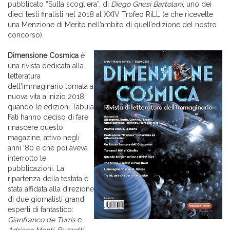
pubblicato “Sulla scogliera”, di
Diego Gnesi Bartolani
, uno dei
dieci testi finalisti nel 2018 al XXIV Trofeo RiLL (e che ricevette
una Menzione di Merito nell’ambito di quell’edizione del nostro
concorso).
Dimensione Cosmica
è
una rivista dedicata alla
letteratura
dell'immaginario tornata a
nuova vita a inizio 2018,
quando le edizioni Tabula
Fati hanno deciso di fare
rinascere questo
magazine, attivo negli
anni ’80 e che poi aveva
interrotto le
pubblicazioni. La
ripartenza della testata è
stata affidata alla direzione
di due giornalisti grandi
esperti di fantastico:
Gianfranco de Turris
e