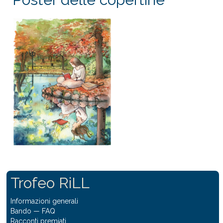
Trofeo RiLL
Informazioni generali
Bando
—
FAQ
Racconti premiati