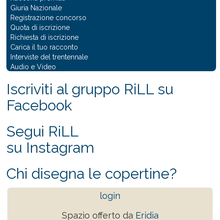
Giuria Nazionale
Registrazione concorso
Quota di iscrizione
Richiesta di iscrizione
Carica il tuo racconto
Interviste del trentennale
Audio e Video
Iscriviti al gruppo RiLL su
Facebook
Segui RiLL
su Instagram
Chi disegna le copertine?
login
Spazio offerto da
Eridia