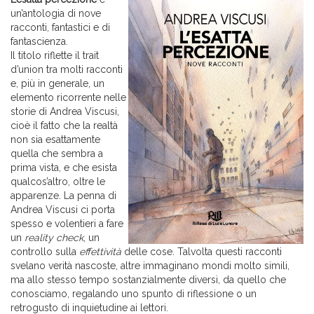
un’antologia di nove
racconti, fantastici e di
fantascienza.
Il titolo riflette il trait
d’union tra molti racconti
e, più in generale, un
elemento ricorrente nelle
storie di Andrea Viscusi,
cioè il fatto che la realtà
non sia esattamente
quella che sembra a
prima vista, e che esista
qualcos’altro, oltre le
apparenze. La penna di
Andrea Viscusi ci porta
spesso e volentieri a fare
un
reality check
, un
controllo sulla
effettività
delle cose. Talvolta questi racconti
svelano verità nascoste, altre immaginano mondi molto simili,
ma allo stesso tempo sostanzialmente diversi, da quello che
conosciamo, regalando uno spunto di riflessione o un
retrogusto di inquietudine ai lettori.