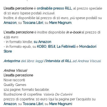
L’esatta percezione
è
ordinabile presso RiLL
, al prezzo speciale
di 10 euro (spese postali
incluse
).
Inoltre, è disponibile (al prezzo di 10 euro,
più
spese postali) su
Amazon
, su
Toscana Libri
, su
Mare Magnum
.
L'esatta percezione
è inoltre disponibile
in e-book
al prezzo di
4,99 euro:
- in formato kindle,
su Amazon
- in formato epub, su
KOBO
,
IBS.it
,
La Feltrinelli
e
Mondadori
Store
Anteprima
del libro: leggi
l'intervista di RiLL
ad Andrea Viscusi.
Andrea Viscusi
L’esatta percezione
Nove racconti
Quality Games
124 pagine, formato tascabile.
Illustrazione di copertina:
Valeria De Caterini
prezzo di copertina: 10 euro (qui la pagina per l'acquisto su
Amazon
, su
Toscana Libri
, su
Mare Magnum
)