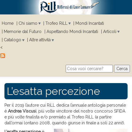
Home
Chi siamo
Trofeo RiLL
Mondi Incantati
Memorie dal Futuro
Aspettando Mondi Incantati
Articoli
Catalogo
Altre attività
<
Cerca
Search form
L’esatta percezione
Per il 2019 l’autore cui RiLL dedica l’annuale antologia personale
è
Andrea Viscusi
, più volte vincitore del nostro concorso SFIDA
e più volte finalista e/o premiato al Trofeo RiLL (a partire
dall’ormai lontano 2008, quando giunse in finale a soli 22 anni!).
L’esatta percezione
è