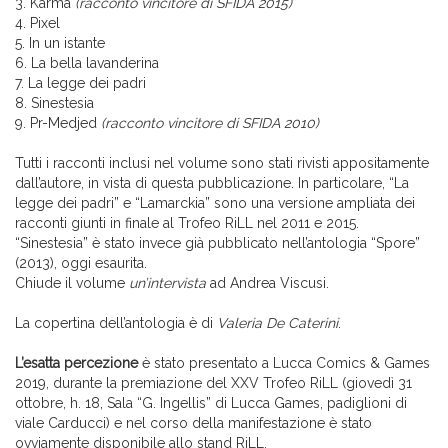
3. Karma
(racconto vincitore di SFIDA 2015)
4. Pixel
5. In un istante
6. La bella lavanderina
7. La legge dei padri
8. Sinestesia
9. Pr-Medjed
(racconto vincitore di SFIDA 2010)
Tutti i racconti inclusi nel volume sono stati rivisti appositamente
dall’autore, in vista di questa pubblicazione. In particolare, “La
legge dei padri” e “Lamarckia” sono una versione ampliata dei
racconti giunti in finale al Trofeo RiLL nel 2011 e 2015.
“Sinestesia” è stato invece già pubblicato nell’antologia “Spore”
(2013), oggi esaurita.
Chiude il volume
un’intervista
ad Andrea Viscusi.
La copertina dell’antologia è di
Valeria De Caterini
.
L’esatta percezione
è stato presentato a Lucca Comics & Games
2019, durante la premiazione del XXV Trofeo RiLL (giovedì 31
ottobre, h. 18, Sala “G. Ingellis” di Lucca Games, padiglioni di
viale Carducci) e nel corso della manifestazione è stato
ovviamente disponibile allo stand RiLL.