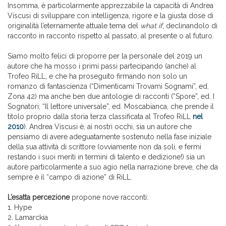
Insomma, è particolarmente apprezzabile la capacità di Andrea
Viscusi di sviluppare con intelligenza, rigore e la giusta dose di
originalità l’eternamente attuale tema del
what if
, declinandolo di
racconto in racconto rispetto al passato, al presente o al futuro.
Siamo molto felici di proporre per la personale del 2019 un
autore che ha mosso i primi passi partecipando (anche) al
Trofeo RiLL, e che ha proseguito firmando non solo un
romanzo di fantascienza (“Dimenticami Trovami Sognami”, ed.
Zona 42) ma anche ben due antologie di racconti (“Spore”, ed. I
Sognatori; “Il lettore universale”, ed. Moscabianca, che prende il
titolo proprio dalla storia terza classificata al Trofeo RiLL
nel
2010
). Andrea Viscusi è, ai nostri occhi, sia un autore che
pensiamo di avere adeguatamente sostenuto nella fase iniziale
della sua attività di scrittore (ovviamente non da soli, e fermi
restando i suoi meriti in termini di talento e dedizione!) sia un
autore particolarmente a suo agio nella narrazione breve, che da
sempre è il “campo di azione” di RiLL.
L’esatta percezione
propone nove racconti:
1. Hype
2. Lamarckia