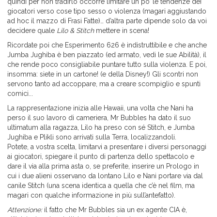
quindi per non tradirlo occorre limitare un po’ le tendenze dei
giocatori verso cose tipo sesso o violenza (magari aggiustando
ad hoc il mazzo di Frasi Fatte)… d’altra parte dipende solo da voi
decidere quale
Lilo & Stitch
mettere in scena!
Ricordate poi che Esperimento 626 è indistruttibile e che anche
Jumba Jughiba è ben piazzato (ed armato, vedi le sue Abilità), il
che rende poco consigliabile puntare tutto sulla violenza. E poi,
insomma: siete in un cartone! (e della Disney!) Gli scontri non
servono tanto ad accoppare, ma a creare scompiglio e spunti
comici...
La rappresentazione inizia alle Hawaii, una volta che Nani ha
perso il suo lavoro di cameriera, Mr Bubbles ha dato il suo
ultimatum alla ragazza, Lilo ha preso con sé Stitch, e Jumba
Jughiba e Plikli sono arrivati sulla Terra, localizzandoli.
Potete, a vostra scelta, limitarvi a presentare i diversi personaggi
ai giocatori, spiegare il punto di partenza dello spettacolo e
dare il via alla prima asta o, se preferite, inserire un Prologo in
cui i due alieni osservano da lontano Lilo e Nani portare via dal
canile Stitch (una scena identica a quella che c’è nel film, ma
magari con qualche informazione in più sull’antefatto).
Attenzione:
il fatto che Mr Bubbles sia un ex agente CIA è,