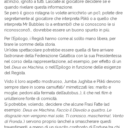
all’inizio, ignoto a tutti. Lasciate al giocatore decidere se e
quando rivelare questa informazione.
Se però il gioco ristagna (o volete arricchirlo un po’), potete dire
segretamente al giocatore che interpreta Plikli o a quello che
interpreta Mr Bubbles (o a entrambi!) che si conoscono (e si
riconoscono!)… dovrebbe essere un buono spunto in più.
Per l’Epilogo, i Registi hanno come al solito mano libera, per
tirare le somme della storia.
Un’idea spettacolare potrebbe essere quella di fare arrivare
l’astronave della Federazione Galattica con la sua Presidentessa
nel corso della rappresentazione, ad esempio, per effetto di un
bel
Deus ex Machina
, o nell’Epilogo in funzione delle esigenze
del Regista.
Visto il loro aspetto mostruoso, Jumba Jughiba e Plikli devono
sempre stare in scena camuffati/ mimetizzati (es: marito e
moglie, pedoni alla fermata dell’autobus…), il che nel film è
un’ulteriore fonte di comicità.
Si potrebbe, volendo, decidere che alcune Frasi Fatte (ad
esempio:
Deus ex Machina, Faccio il Diavolo a quattro, Le
disgrazie non vengono mai sole, Ti conosco, mascherina!, Vento
di Fronda
…) servono proprio (anche) a smascherare questi
travestimenti, a meno di un riuscito confronto di Fortuna tra chi