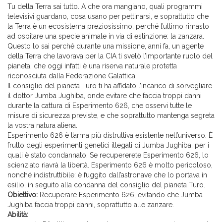
Tu della Terra sai tutto. A che ora mangiano, quali programmi
televisivi guardano, cosa usano per pettinarsi, e soprattutto che
la Terra è un ecosistema preziosissimo, perché l’ultimo rimasto
ad ospitare una specie animale in via di estinzione: la zanzara.
Questo lo sai perché durante una missione, anni fa, un agente
della Terra che lavorava per la CIA ti svelò l’importante ruolo del
pianeta, che oggi infatti è una riserva naturale protetta
riconosciuta dalla Federazione Galattica.
Il consiglio del pianeta Turo ti ha affidato l’incarico di sorvegliare
il dottor Jumba Jughiba, onde evitare che faccia troppi danni
durante la cattura di Esperimento 626, che osservi tutte le
misure di sicurezza previste, e che soprattutto mantenga segreta
la vostra natura aliena.
Esperimento 626 è l’arma più distruttiva esistente nell’universo. È
frutto degli esperimenti genetici illegali di Jumba Jughiba, per i
quali è stato condannato. Se recupererete Esperimento 626, lo
scienziato riavrà la libertà. Esperimento 626 è molto pericoloso,
nonché indistruttibile: è fuggito dall’astronave che lo portava in
esilio, in seguito alla condanna del consiglio del pianeta Turo.
Obiettivo:
Recuperare Esperimento 626, evitando che Jumba
Jughiba faccia troppi danni, soprattutto alle zanzare.
Abilità: