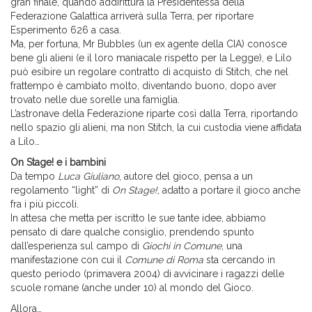
gran finale, quando addirittura la Presidentessa della
Federazione Galattica arriverà sulla Terra, per riportare
Esperimento 626 a casa.
Ma, per fortuna, Mr Bubbles (un ex agente della CIA) conosce
bene gli alieni (e il loro maniacale rispetto per la Legge), e Lilo
può esibire un regolare contratto di acquisto di Stitch, che nel
frattempo è cambiato molto, diventando buono, dopo aver
trovato nelle due sorelle una famiglia.
L’astronave della Federazione riparte così dalla Terra, riportando
nello spazio gli alieni, ma non Stitch, la cui custodia viene affidata
a Lilo…
On Stage! e i bambini
Da tempo
Luca Giuliano
, autore del gioco, pensa a un
regolamento “light” di
On Stage!
, adatto a portare il gioco anche
fra i più piccoli.
In attesa che metta per iscritto le sue tante idee, abbiamo
pensato di dare qualche consiglio, prendendo spunto
dall’esperienza sul campo di
Giochi in Comune
, una
manifestazione con cui il
Comune di Roma
sta cercando in
questo periodo (primavera 2004) di avvicinare i ragazzi delle
scuole romane (anche under 10) al mondo del Gioco.
Allora…