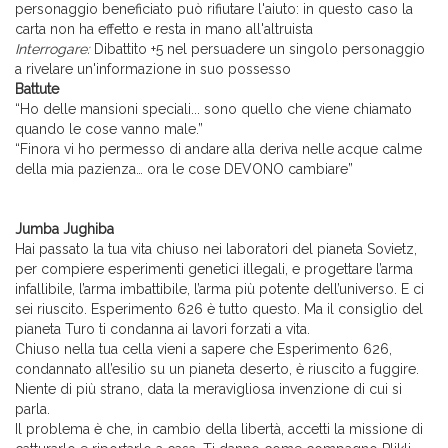
personaggio beneficiato può rifiutare l'aiuto: in questo caso la
carta non ha effetto e resta in mano all'altruista
Interrogare:
Dibattito +5 nel persuadere un singolo personaggio
a rivelare un'informazione in suo possesso
Battute
“Ho delle mansioni speciali... sono quello che viene chiamato
quando le cose vanno male.”
“Finora vi ho permesso di andare alla deriva nelle acque calme
della mia pazienza… ora le cose DEVONO cambiare”
Jumba Jughiba
Hai passato la tua vita chiuso nei laboratori del pianeta Sovietz,
per compiere esperimenti genetici illegali, e progettare l’arma
infallibile, l’arma imbattibile, l’arma più potente dell’universo. E ci
sei riuscito. Esperimento 626 è tutto questo. Ma il consiglio del
pianeta Turo ti condanna ai lavori forzati a vita.
Chiuso nella tua cella vieni a sapere che Esperimento 626,
condannato all’esilio su un pianeta deserto, è riuscito a fuggire.
Niente di più strano, data la meravigliosa invenzione di cui si
parla.
Il problema è che, in cambio della libertà, accetti la missione di