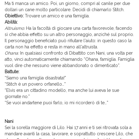
Ma ti manca un amico. Poi, un giorno, compri al canile per due
dollari un cane molto particolare. Decidi di chiamarlo Stitch.
Obiettivo:
Trovare un amico e una famiglia.
Abilità:
Altruismo:
Ha la facoltà di giocare una carta favorevole, facendo
sì che abbia effetto su un altro personaggio, anziché sul proprio.
Il personaggio beneficiato può rifiutare l'aiuto: in questo caso la
carta non ha effetto e resta in mano all'altruista.
Ohana:
In qualsiasi confronto di Dibattito con Nani, una volta per
atto, vinci automaticamente chiamando “Ohana, famiglia. Famiglia
vuol dire che nessuno viene abbandonato o dimenticato”.
Battute:
“Siamo una famiglia disastrata!”
“Stitch è un povero orfanello…”
“Elvis era un cittadino modello, ma anche lui aveva le sue
giornate no.”
“Se vuoi andartene puoi farlo, io mi ricorderò di te…”
Nani
Sei la sorella maggiore di Lilo. Hai 17 anni e ti sei ritrovata sola a
mandare avanti la casa, lavorare, e soprattutto crescere Lilo, che