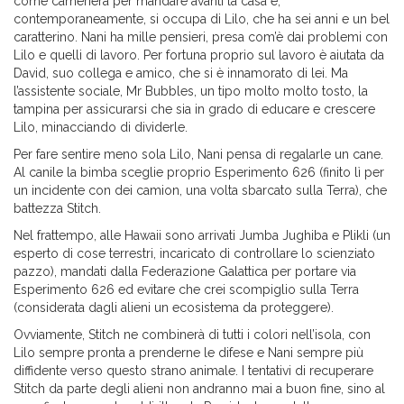
come cameriera per mandare avanti la casa e,
contemporaneamente, si occupa di Lilo, che ha sei anni e un bel
caratterino. Nani ha mille pensieri, presa com’è dai problemi con
Lilo e quelli di lavoro. Per fortuna proprio sul lavoro è aiutata da
David, suo collega e amico, che si è innamorato di lei. Ma
l’assistente sociale, Mr Bubbles, un tipo molto molto tosto, la
tampina per assicurarsi che sia in grado di educare e crescere
Lilo, minacciando di dividerle.
Per fare sentire meno sola Lilo, Nani pensa di regalarle un cane.
Al canile la bimba sceglie proprio Esperimento 626 (finito lì per
un incidente con dei camion, una volta sbarcato sulla Terra), che
battezza Stitch.
Nel frattempo, alle Hawaii sono arrivati Jumba Jughiba e Plikli (un
esperto di cose terrestri, incaricato di controllare lo scienziato
pazzo), mandati dalla Federazione Galattica per portare via
Esperimento 626 ed evitare che crei scompiglio sulla Terra
(considerata dagli alieni un ecosistema da proteggere).
Ovviamente, Stitch ne combinerà di tutti i colori nell’isola, con
Lilo sempre pronta a prenderne le difese e Nani sempre più
diffidente verso questo strano animale. I tentativi di recuperare
Stitch da parte degli alieni non andranno mai a buon fine, sino al