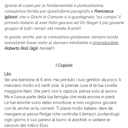
(grazie di cuore per la fondamentale e puntualissima
consulenza fornita per quest’ultimo paragrafo a
Francesca
Igliozzi
, che a Giochi in Comune si è guadagnata “sul campo” il
primato italiano di aver fatto giocare ad On Stage! il più giovane
gruppo di tutti i tempi: età media 8 anni!)
(e grazie, anche, per la consulenza gradarese, sempre lucida
nonostante fosse notte al davvero inimitabile e
irriproducibile
Roberto RoG Gigli
, NdA&P)
I Copioni
Lilo
Sei una bambina di 6 anni. Hai perduto i tuoi genitori da poco, ti
mancano molto e ti senti sola. Si prende cura di te tua sorella
maggiore Nani, che però non ti capisce, pensa solo al lavoro.
Ma è l’unica parte della tua famiglia che resta ancora in piedi.
Le tue amiche sono delle smorfiose, e non vogliono giocare
con te, anche se tu vorresti. Ti piace molto ballare, dare da
mangiare al pesce Padge (che controlla il tempo), portandogli
ogni giorno il suo panino al burro di arachidi, e cantare le
canzoni del mitico Elvis.