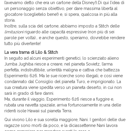
l’avevamo detto che era un cartone della Disney!).Di qui l’idea di
un personaggio senza obiettivo, per dare massima libertà al
giocatore (sceglietelo bene!) e, si spera, qualcosa in più alla
storia.
Inoltre, sulla scia del cartone, abbiamo imposto a Stitch delle
limitazioni
riguardo alle capacità espressive (non più di sei
parole per volta)… e anche questo, speriamo, dovrebbe rendere
tutto più divertente!
La vera trama di Lilo & Stitch
In seguito ad alcuni esperimenti genetici, lo scienziato alieno
Jumba Jughiba riesce a creare, nel pianeta Sovietz, l’arma
perfetta, indistruttibile, un’entità maligna e cattiva che battezza
Esperimento 626. Ma le sue ricerche sono illegali, e così viene
condannato dal Consiglio del pianeta Turo, e imprigionato. La
sua creatura viene spedita verso un pianeta deserto, in cui non
sarà in grado di fare danni.
Ma, durante il viaggio, Esperimento 626 riesce a fuggire e,
rubata una navetta spaziale, arriva fortunosamente in una delle
ridenti isole Hawaii sul pianeta Terra.
Qui vivono Lilo e sua sorella maggiore, Nani. I genitori delle due
ragazze sono morti da poco, e la diciassettenne Nani lavora