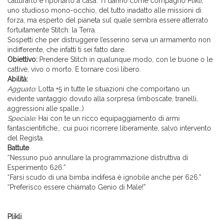
catturarlo e riportarlo a casa. Ti danno come compagno Plikli,
uno studioso mono-occhio, del tutto inadatto alle missioni di
forza, ma esperto del pianeta sul quale sembra essere atterrato
fortuitamente Stitch: la Terra.
Sospetti che per distruggere l’esserino serva un armamento non
indifferente, che infatti ti sei fatto dare.
Obiettivo:
Prendere Stitch in qualunque modo, con le buone o le
cattive, vivo o morto. E tornare così libero.
Abilità:
Agguato:
Lotta +5 in tutte le situazioni che comportano un
evidente vantaggio dovuto alla sorpresa (imboscate, tranelli,
aggressioni alle spalle…)
Speciale:
Hai con te un ricco equipaggiamento di armi
fantascientifiche… cui puoi ricorrere liberamente, salvo intervento
del Regista.
Battute
“Nessuno può annullare la programmazione distruttiva di
Esperimento 626.”
“Farsi scudo di una bimba indifesa è ignobile anche per 626.”
“Preferisco essere chiamato Genio di Male!”
Plikli