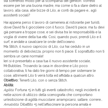
sta soffrendo molto per la scomparsa dei genitori. Vorresti
essere per lei una buona madre, ma come si fa a stare dietro al
lavoro, alla casa, alle bizze di Lilo, ai conti da pagare e… agli
assistenti sociali?
Hai appena perso il lavoro di cameriera al ristorante per turisti,
dove David fa il giocoliere con il fuoco. David ti piace, ma tu devi
già pensare a troppe cose, e sei divisa tra le responsabilità e la
voglia di vivere della tua età. Così, quando puoi, prendi Lilo e il
surf, e andate a cavalcare le onde dell’oceano.
Ma Stitch, il nuovo capriccio di Lilo, cui hai ceduto in un
momento di debolezza, proprio non ti piace. E soprattutto non ti
sembra un cane normale!
Ieri si è presentato a casa tua il nuovo assistente sociale,
Mr.Bubbles. Trovando la casa in disordine e Lilo poco
collaborativa, ti ha dato tre giorni di tempo per sistemare le
cose, altrimenti Lilo ti verrà tolta ed affidata a qualcun altro.
Obiettivo:
Tenerti Lilo, con o senza Stitch.
Abilità:
Agilità:
Fortuna +5 in tutti gli eventi catastrofici, negli incidenti e
nelle azioni di utilizzo della scenografia che comportano
un’esibizione di agilità muscolare: arrampicarsi, saltare, correre…
Amabilità:
Dibattito +5 nell'affascinare la persona amata e