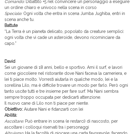
Comando:
Dibattito +5 nel convincere un personaggio a eseguire
un ordine chiaro e univoco nella scena in corso
Speciale:
Ogni volta che entra in scena Jumba Jughiba, entri in
scena anche tu.
Battute
“La Terra è un pianeta delicato, popolato da creature semplici:
ogni volta che vi cade un asteroide, devono ricominciare da
capo.”
David
Sei un giovane di 18 anni, bello e sportivo. Ami il surf, e lavori
come giocoliere nel ristorante dove Nani faceva la cameriera, e
lei ti piace molto. Vorresti aiutarla in qualche modo, lei e la
sorellina Lilo, ma è difficile trovare un modo per farlo. Però ogni
tanto uscite tutti e tre insieme per fare surf. Ma Nani sembra
sempre troppo occupata per dedicarti attenzione.
Il nuovo cane di Lilo non ti piace per niente.
Obiettivo:
Aiutare Nani e fidanzarti con lei
Abilità:
Ascoltare:
Può entrare in scena (e restarci) di nascosto, per
ascoltare i colloqui riservati tra i personaggi
Altruismo:
Ha la facoltà di giocare una carta favorevole, facendo