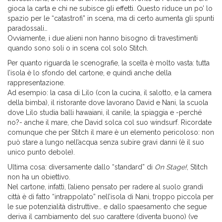
gioca la carta e chi ne subisce gli effetti. Questo riduce un po’ lo
spazio per le “catastrofi” in scena, ma di certo aumenta gli spunti
paradossali…
Ovviamente, i due alieni non hanno bisogno di travestimenti
quando sono soli o in scena col solo Stitch.
Per quanto riguarda le scenografie, la scelta è molto vasta: tutta
l’isola è lo sfondo del cartone, e quindi anche della
rappresentazione.
Ad esempio: la casa di Lilo (con la cucina, il salotto, e la camera
della bimba), il ristorante dove lavorano David e Nani, la scuola
dove Lilo studia balli hawaiani, il canile, la spiaggia e -perché
no?- anche il mare, che David solca col suo windsurf. Ricordate
comunque che per Stitch il mare è un elemento pericoloso: non
può stare a lungo nell’acqua senza subire gravi danni (è il suo
unico punto debole).
Ultima cosa: diversamente dallo “standard” di
On Stage!
, Stitch
non ha un obiettivo.
Nel cartone, infatti, l’alieno pensato per radere al suolo grandi
città è di fatto “intrappolato” nell’isola di Nani, troppo piccola per
le sue potenzialità distruttive… e dallo spaesamento che segue
deriva il cambiamento del suo carattere (diventa buono) (ve