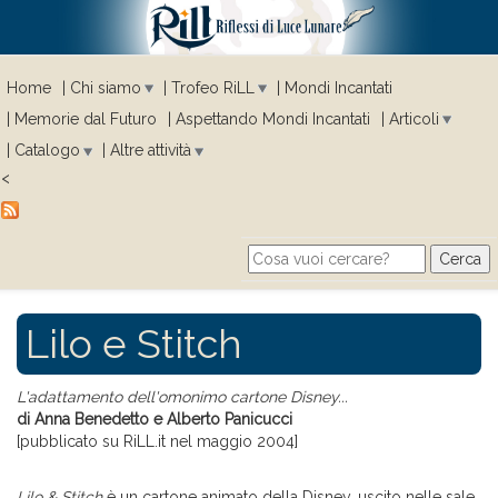
Home
Chi siamo
Trofeo RiLL
Mondi Incantati
Memorie dal Futuro
Aspettando Mondi Incantati
Articoli
Catalogo
Altre attività
<
Cerca
Search form
Lilo e Stitch
L'adattamento dell'omonimo cartone Disney...
di Anna Benedetto e Alberto Panicucci
[pubblicato su RiLL.it nel maggio 2004]
Lilo & Stitch
è un cartone animato della Disney, uscito nelle sale