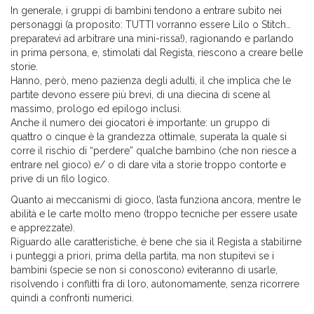
In generale, i gruppi di bambini tendono a entrare subito nei
personaggi (a proposito: TUTTI vorranno essere Lilo o Stitch…
preparatevi ad arbitrare una mini-rissa!), ragionando e parlando
in prima persona, e, stimolati dal Regista, riescono a creare belle
storie.
Hanno, però, meno pazienza degli adulti, il che implica che le
partite devono essere più brevi, di una diecina di scene al
massimo, prologo ed epilogo inclusi.
Anche il numero dei giocatori è importante: un gruppo di
quattro o cinque è la grandezza ottimale, superata la quale si
corre il rischio di “perdere” qualche bambino (che non riesce a
entrare nel gioco) e/ o di dare vita a storie troppo contorte e
prive di un filo logico.
Quanto ai meccanismi di gioco, l’asta funziona ancora, mentre le
abilità e le carte molto meno (troppo tecniche per essere usate
e apprezzate).
Riguardo alle caratteristiche, è bene che sia il Regista a stabilirne
i punteggi a priori, prima della partita, ma non stupitevi se i
bambini (specie se non si conoscono) eviteranno di usarle,
risolvendo i conflitti fra di loro, autonomamente, senza ricorrere
quindi a confronti numerici.