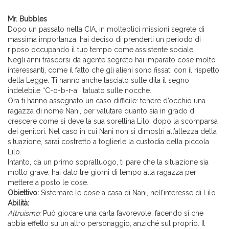
Mr. Bubbles
Dopo un passato nella CIA, in molteplici missioni segrete di
massima importanza, hai deciso di prenderti un periodo di
riposo occupando il tuo tempo come assistente sociale.
Negli anni trascorsi da agente segreto hai imparato cose molto
interessanti, come il fatto che gli alieni sono fissati con il rispetto
della Legge. Ti hanno anche lasciato sulle dita il segno
indelebile “C-o-b-r-a”, tatuato sulle nocche.
Ora ti hanno assegnato un caso difficile: tenere d’occhio una
ragazza di nome Nani, per valutare quanto sia in grado di
crescere come si deve la sua sorellina Lilo, dopo la scomparsa
dei genitori. Nel caso in cui Nani non si dimostri all’altezza della
situazione, sarai costretto a toglierle la custodia della piccola
Lilo.
Intanto, da un primo sopralluogo, ti pare che la situazione sia
molto grave: hai dato tre giorni di tempo alla ragazza per
mettere a posto le cose.
Obiettivo:
Sistemare le cose a casa di Nani, nell’interesse di Lilo.
Abilità:
Altruismo:
Può giocare una carta favorevole, facendo sì che
abbia effetto su un altro personaggio, anziché sul proprio. Il