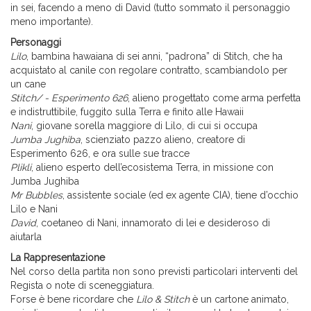
in sei, facendo a meno di David (tutto sommato il personaggio
meno importante).
Personaggi
Lilo
, bambina hawaiana di sei anni, “padrona” di Stitch, che ha
acquistato al canile con regolare contratto, scambiandolo per
un cane
Stitch/ - Esperimento 626
, alieno progettato come arma perfetta
e indistruttibile, fuggito sulla Terra e finito alle Hawaii
Nani
, giovane sorella maggiore di Lilo, di cui si occupa
Jumba Jughiba
, scienziato pazzo alieno, creatore di
Esperimento 626, e ora sulle sue tracce
Plikli
, alieno esperto dell’ecosistema Terra, in missione con
Jumba Jughiba
Mr Bubbles
, assistente sociale (ed ex agente CIA), tiene d’occhio
Lilo e Nani
David
, coetaneo di Nani, innamorato di lei e desideroso di
aiutarla
La Rappresentazione
Nel corso della partita non sono previsti particolari interventi del
Regista o note di sceneggiatura.
Forse è bene ricordare che
Lilo & Stitch
è un cartone animato,