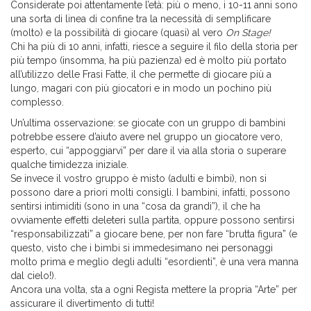
Considerate poi attentamente l’età: più o meno, i 10-11 anni sono
una sorta di linea di confine tra la necessità di semplificare
(molto) e la possibilità di giocare (quasi) al vero
On Stage!
Chi ha più di 10 anni, infatti, riesce a seguire il filo della storia per
più tempo (insomma, ha più pazienza) ed è molto più portato
all’utilizzo delle Frasi Fatte, il che permette di giocare più a
lungo, magari con più giocatori e in modo un pochino più
complesso.
Un’ultima osservazione: se giocate con un gruppo di bambini
potrebbe essere d’aiuto avere nel gruppo un giocatore vero,
esperto, cui “appoggiarvi” per dare il via alla storia o superare
qualche timidezza iniziale.
Se invece il vostro gruppo è misto (adulti e bimbi), non si
possono dare a priori molti consigli. I bambini, infatti, possono
sentirsi intimiditi (sono in una “cosa da grandi”), il che ha
ovviamente effetti deleteri sulla partita, oppure possono sentirsi
“responsabilizzati” a giocare bene, per non fare “brutta figura” (e
questo, visto che i bimbi si immedesimano nei personaggi
molto prima e meglio degli adulti “esordienti”, è una vera manna
dal cielo!).
Ancora una volta, sta a ogni Regista mettere la propria “Arte” per
assicurare il divertimento di tutti!