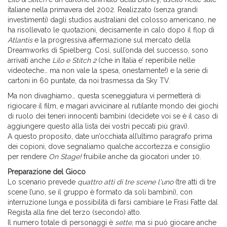
italiane nella primavera del 2002. Realizzato (senza grandi
investimenti) dagli studios australiani del colosso americano, ne
ha risollevato le quotazioni, decisamente in calo dopo il flop di
Atlantis
e la progressiva affermazione sul mercato della
Dreamworks di Spielberg. Così, sull’onda del successo, sono
arrivati anche
Lilo e Stitch 2
(che in Italia e’ reperibile nelle
videoteche… ma non vale la spesa, onestamente!) e la serie di
cartoni in 60 puntate, da noi trasmessa da Sky TV.
Ma non divaghiamo… questa sceneggiatura vi permetterà di
rigiocare il film, e magari avvicinare al rutilante mondo dei giochi
di ruolo dei teneri innocenti bambini (decidete voi se è il caso di
aggiungere questo alla lista dei vostri peccati più gravi).
A questo proposito, date un’occhiata all’ultimo paragrafo prima
dei copioni, dove segnaliamo qualche accortezza e consiglio
per rendere
On Stage!
fruibile anche da giocatori under 10.
Preparazione del Gioco
Lo scenario prevede
quattro atti di tre scene l'uno
(tre atti di tre
scene l’uno, se il gruppo è formato da soli bambini), con
interruzione lunga e possibilità di farsi cambiare le Frasi Fatte dal
Regista alla fine del terzo (secondo) atto.
Il numero totale di personaggi è
sette
, ma si può giocare anche