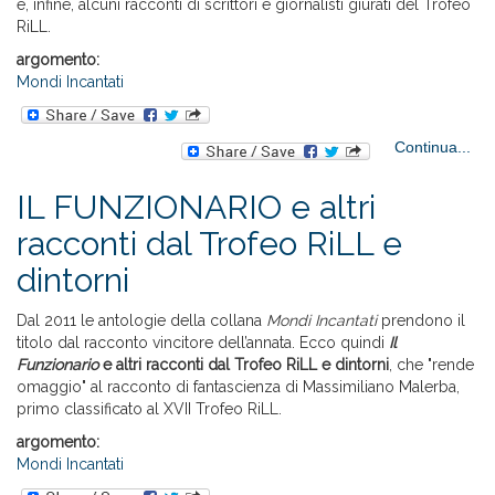
e, infine, alcuni racconti di scrittori e giornalisti giurati del Trofeo
RiLL.
argomento:
Mondi Incantati
Continua...
CA
DE
IL FUNZIONARIO e altri
alt
racconti dal Trofeo RiLL e
dintorni
Dal 2011 le antologie della collana
Mondi Incantati
prendono il
titolo dal racconto vincitore dell’annata. Ecco quindi
Il
Funzionario
e altri racconti dal Trofeo RiLL e dintorni
, che "rende
omaggio" al racconto di fantascienza di Massimiliano Malerba,
primo classificato al XVII Trofeo RiLL.
argomento:
Mondi Incantati