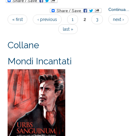
Continua...
FU
« first
‹ previous
1
2
3
next ›
e 
Pages
dal
last »
Collane
Mondi Incantati