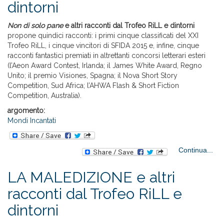
dintorni
T
R
Non di solo pane
e altri racconti dal Trofeo RiLL e dintorni
din
propone quindici racconti: i primi cinque classificati del XXI
Trofeo RiLL, i cinque vincitori di SFIDA 2015 e, infine, cinque
racconti fantastici premiati in altrettanti concorsi letterari esteri
(l’Aeon Award Contest, Irlanda; il James White Award, Regno
Unito; il premio Visiones, Spagna; il Nova Short Story
Competition, Sud Africa; l’AHWA Flash & Short Fiction
Competition, Australia).
argomento:
Mondi Incantati
a
Continua...
NO
S
LA MALEDIZIONE e altri
PA
racconti dal Trofeo RiLL e
rac
dintorni
T