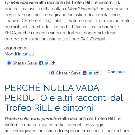
R
La Maledizione
e altri racconti dal Trofeo RiLL e dintorni
è la
din
dodicesima uscita della collana
Mondi Incantati
: un percorso in
tredici racconti nell’immaginario fantastico di autori italiani e
stranieri. Come nel 2013, infatti, il volume ospita, oltre ai racconti
premiati nell'ambito del Trofeo RiLL (ventesima edizione!) e
SFIDA, anche i racconti vincitori di alcuni concorsi letterari
europei per storie fantastiche (sezione
RiLL Europe
).
argomento:
Mondi Incantati
Continua...
MA
e 
PERCHÉ NULLA VADA
Ri
PERDUTO e altri racconti dal
Trofeo RiLL e dintorni
Perché nulla vada perduto
e altri racconti dal Trofeo RiLL e
dintorni
è un’antologia di tredici racconti: un viaggio
nell’immaginario fantastico di respiro internazionale, per un libro