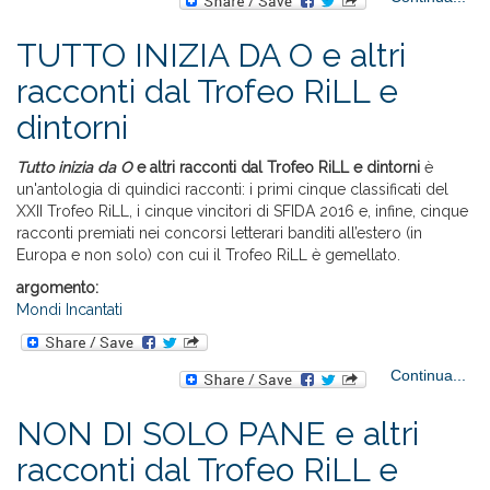
TUTTO INIZIA DA O e altri
SP
racconti dal Trofeo RiLL e
dintorni
da
Tutto inizia da O
e altri racconti dal Trofeo RiLL e dintorni
è
un'antologia di quindici racconti: i primi cinque classificati del
XXII Trofeo RiLL, i cinque vincitori di SFIDA 2016 e, infine, cinque
racconti premiati nei concorsi letterari banditi all’estero (in
Europa e non solo) con cui il Trofeo RiLL è gemellato.
argomento:
Mondi Incantati
a
Continua...
TU
I
NON DI SOLO PANE e altri
DA
racconti dal Trofeo RiLL e
rac