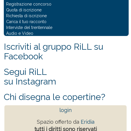
Registrazione concorso
Quota di iscrizione
Richiesta di iscrizione
Carica il tuo racconto
Interviste del trentennale
Audio e Video
Iscriviti al gruppo RiLL su
Facebook
Segui RiLL
su Instagram
Chi disegna le copertine?
login
Spazio offerto da
Eridia
tutti i diritti sono riservati