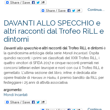
Continua...
DAVANTI ALLO SPECCHIO e
CA
altri racconti dal Trofeo RiLL e
M
dintorni
e
rac
Davanti allo specchio
e altri racconti dal Trofeo RiLL e dintorni
è
T
la quindicesima antologia della serie
Mondi Incantati
. Ospita
R
quindici racconti: i primi sei classificati del XXIII Trofeo RiLL, i
din
quattro vincitori di SFIDA 2017 e cinque racconti premiati nei
concorsi letterari esteri (europei e non) con cui il Trofeo RiLL è
gemellato. L'ultima sezione del libro, infine, è dedicata alle
opere finaliste di
Heroes in Haiku
, il premio bandito da RiLL per
festeggiare i 25 anni di attività associativa.
argomento:
Mondi Incantati
Continua...