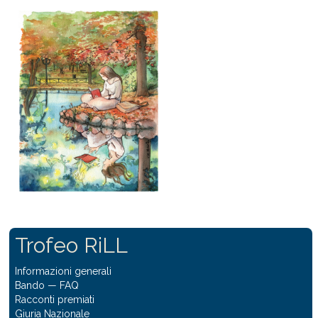
Trofeo RiLL
Informazioni generali
Bando
—
FAQ
Racconti premiati
Giuria Nazionale