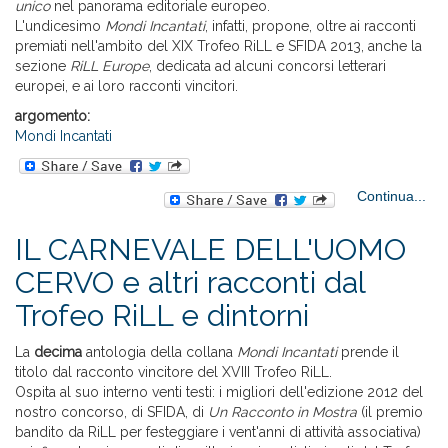
unico
nel panorama editoriale europeo.
L'undicesimo
Mondi Incantati
, infatti, propone, oltre ai racconti
premiati nell'ambito del XIX Trofeo RiLL e SFIDA 2013, anche la
sezione
RiLL Europe
, dedicata ad alcuni concorsi letterari
europei, e ai loro racconti vincitori.
argomento:
Mondi Incantati
Continua...
P
IL CARNEVALE DELL'UOMO
PE
CERVO e altri racconti dal
Trofeo RiLL e dintorni
da
La
decima
antologia della collana
Mondi Incantati
prende il
titolo dal racconto vincitore del XVIII Trofeo RiLL.
Ospita al suo interno venti testi: i migliori dell'edizione 2012 del
nostro concorso, di SFIDA, di
Un Racconto in Mostra
(il premio
bandito da RiLL per festeggiare i vent'anni di attività associativa)