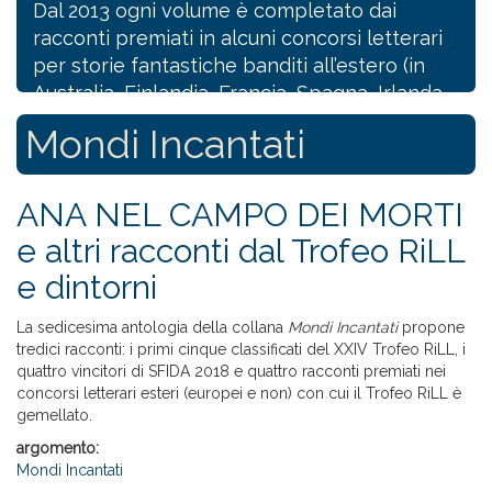
Dal 2013 ogni volume è completato dai
racconti premiati in alcuni concorsi letterari
per storie fantastiche banditi all’estero (in
Australia, Finlandia, Francia, Spagna, Irlanda,
Regno Unito, Sud Africa) e con cui il Trofeo
Mondi Incantati
RiLL è gemellato.
Mondi Incantati esce ogni anno, sempre al
festival internazionale Lucca Comics &
ANA NEL CAMPO DEI MORTI
Games (che patrocina la collana).
e altri racconti dal Trofeo RiLL
e dintorni
Continua...
ab
Mo
La sedicesima antologia della collana
Mondi Incantati
propone
Incant
tredici racconti: i primi cinque classificati del XXIV Trofeo RiLL, i
quattro vincitori di SFIDA 2018 e quattro racconti premiati nei
concorsi letterari esteri (europei e non) con cui il Trofeo RiLL è
gemellato.
argomento:
Mondi Incantati