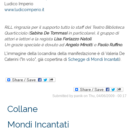
Ludico Imperio
www.ludicoimperio.it
RiLL ringrazia per il supporto tutto lo staff del Teatro Biblioteca
Quarticciolo (
Sabina De Tommasi
in particolare), il gruppo di
attori e lettori e la regista
Lisa Ferlazzo Natoli
.
Un grazie speciale è dovuto ad
Angelo Minott
i e
Paolo Ruffino
.
L'immagine della locandina della manifestazione è di Valeria De
Caterini ("In volo", già copertina di
Schegge di Mondi Incantati
).
Submitted by
panik
on Thu, 04/06/2009 - 00:17
Collane
Mondi Incantati