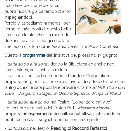
ricordare, per noi, e per la cui
buona riuscita già da tempo stiamo
impegnandoci.
Perciò vi aspettiamo numerosi, per
riempire i 160 posti di questo bello
spazio culturale, che - in meno di
due anni di attività - ha già ospitato
spettacoli di attori come Ascanio Celestini e Paola Cortellesi.
Questo il
programma
dell’iniziativa del prossimo 13 giugno:
-
dalle 10.00 alle 20.30
, dentro la Biblioteca ed anche negli
spazi esterni, antistanti la struttura
Le associazioni Ludico Imperio e Reindeer Corporation
proporranno giochi di società, da tavolo, di carte e di ruolo (fra i
tanti giochi che sarà possibile provare citiamo
BANG!, C'era una
volta..., Jenga, On Stage!, Sì, Oscuro Signore!, Wings of War
...)
-
dalle 18.00 alle 20.00
, nel Teatro, “Lo scrittore dal vivo”:
Lo scrittore (e giurato del Trofeo RiLL)
Massimo Mongai
proporrà
un esperimento di scrittura collettiva
, realizzando col
pubblico in sala il soggetto per un romanzo giallo.
-
dalle 21.00
, nel Teatro,
Reading di Racconti Fantastici
: