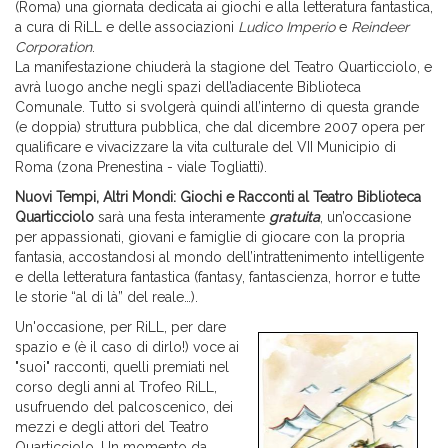
(Roma) una giornata dedicata ai giochi e alla letteratura fantastica,
a cura di RiLL e delle associazioni
Ludico Imperio
e
Reindeer
Corporation
.
La manifestazione chiuderà la stagione del Teatro Quarticciolo, e
avrà luogo anche negli spazi dell’adiacente Biblioteca
Comunale. Tutto si svolgerà quindi all’interno di questa grande
(e doppia) struttura pubblica, che dal dicembre 2007 opera per
qualificare e vivacizzare la vita culturale del VII Municipio di
Roma (zona Prenestina - viale Togliatti).
Nuovi Tempi, Altri Mondi: Giochi e Racconti al Teatro Biblioteca
Quarticciolo
sarà una festa interamente
gratuita
, un’occasione
per appassionati, giovani e famiglie di giocare con la propria
fantasia, accostandosi al mondo dell’intrattenimento intelligente
e della letteratura fantastica (fantasy, fantascienza, horror e tutte
le storie “al di là” del reale…).
Un'occasione, per RiLL, per dare
spazio e (è il caso di dirlo!) voce ai
"suoi" racconti, quelli premiati nel
corso degli anni al Trofeo RiLL,
usufruendo del palcoscenico, dei
mezzi e degli attori del Teatro
Quarticciolo. Un momento da