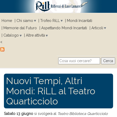
Home
Chi siamo
Trofeo RiLL
Mondi Incantati
Memorie dal Futuro
Aspettando Mondi Incantati
Articoli
Catalogo
Altre attività
<
Cerca
Search form
Nuovi Tempi, Altri
Mondi: RiLL al Teatro
Quarticciolo
Sabato 13 giugno
si svolgerà al
Teatro Biblioteca Quarticciolo