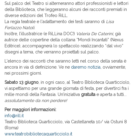
Sul palco del Teatro si alterneranno attori professionisti e lettori
della Biblioteca, che leggeranno alcuni dei racconti premiati in
diverse edizioni del Trofeo RiLL.
La regia teatrale e l'adattamento dei testi saranno di
Lisa
Ferlazzo Natoli
.
Inoltre, l’illustratrice (e RiLLina DOC!)
Valeria De Caterini
, già
autrice delle copertine della collana “Mondi Incantati” (Nexus
Editrice), accompagnerà lo spettacolo realizzando “dal vivo”
disegni a tema, che verranno proiettati sul palco.
L'elenco dei racconti che saranno letti nel corso della serata è
ancora in via di definizione. Ve ne
daremo notizia
, ovviamente,
nei prossimi giorni.
Sabato 13 giugno
, in ogni caso, al Teatro Biblioteca Quarticciolo,
vi aspettiamo per una grande giornata di festa, per divertirci fra i
mille mondi della Fantasia. Un’iniziativa
gratuita
e aperta a tutti...
assolutamente da non perdere!
Per maggiori informazioni:
info@rill.it
Teatro Biblioteca Quarticciolo, via Castellaneta 10/ via Ostuni 8
(Roma)
www.teatrobibliotecaquarticciolo.it