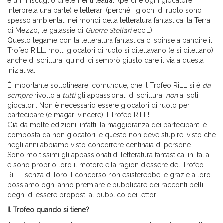
è un miscuglio di elementi teatrali (perché ogni giocatore
interpreta una parte) e letterari (perché i giochi di ruolo sono
spesso ambientati nei mondi della letteratura fantastica: la Terra
di Mezzo, le galassie di
Guerre Stellari
ecc.…).
Questo legame con la letteratura fantastica ci spinse a bandire il
Trofeo RiLL: molti giocatori di ruolo si dilettavano (e si dilettano)
anche di scrittura; quindi ci sembrò giusto dare il via a questa
iniziativa.
È importante sottolineare, comunque, che il Trofeo RiLL si è
da
sempre
rivolto a
tutti
gli appassionati di scrittura,
non
ai soli
giocatori. Non è necessario essere giocatori di ruolo per
partecipare (e magari vincere) il Trofeo RiLL!
Già da molte edizioni, infatti, la maggioranza dei partecipanti è
composta da non giocatori, e questo non deve stupire, visto che
negli anni abbiamo visto concorrere centinaia di persone.
Sono moltissimi gli appassionati di letteratura fantastica, in Italia,
e sono proprio loro il motore e la ragion d’essere del Trofeo
RiLL: senza di loro il concorso non esisterebbe, e grazie a loro
possiamo ogni anno premiare e pubblicare dei racconti belli,
degni di essere proposti al pubblico dei lettori.
Il Trofeo quando si tiene?