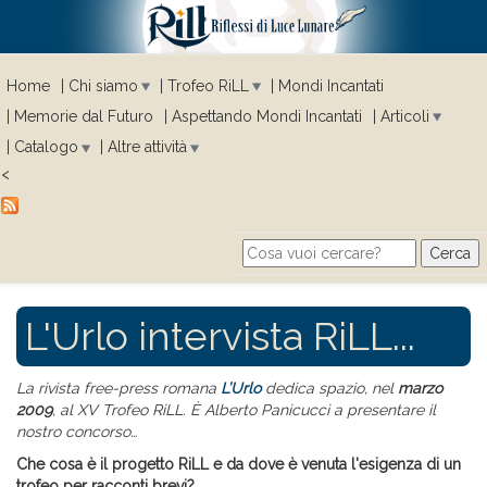
Home
Chi siamo
Trofeo RiLL
Mondi Incantati
Memorie dal Futuro
Aspettando Mondi Incantati
Articoli
Catalogo
Altre attività
<
Cerca
Search form
L'Urlo intervista RiLL...
La rivista free-press romana
L’Urlo
dedica spazio, nel
marzo
2009
, al XV Trofeo RiLL. È Alberto Panicucci a presentare il
nostro concorso…
Che cosa è il progetto RiLL e da dove è venuta l'esigenza di un
trofeo per racconti brevi?