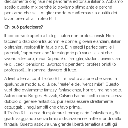
decisamente originale nel panorama editoriale italiano. Abbiamo
scelto questo mix perché lo troviamo stimolante e perché
pensiamo che sia il miglior modo per affermare la qualità dei
lavori premiati al Trofeo RiLL.
Chi può partecipare?
Il concorso è aperto a tutti gli autori non professionisti. Non
facciamo distinzioni fra uomini e donne, giovani e anziani, italiani
o stranieri, residenti in Italia o no. E in effetti i partecipanti, e i
premiati, “rappresentano” le categorie più varie: italiani che
vivono all’estero, madri (e padri) di famiglia, studenti universitari
(e di liceo), pensionati, lavoratori dipendenti, professionisti (o
professori)…. Insomma, davvero di tutto.
A livello tematico, il Trofeo RiLL è rivolto a storie che siano in
qualunque modo al di là del “reale” e del “verosimile”. Questo
vuol dire ovviamente fantasy, fantascienza, horror… ma non solo.
Autori come Borges, Buzzati, Calvino hanno scritto opere senza
dubbio di genere fantastico, pur senza essere strettamente
catalogabili negli ambiti che citavo prima…
Il Trofeo RiLL cerca di esplorare l’immaginario fantastico a 360
gradi, viaggiando senza limiti e distinzioni nei mille mondi della
fantasia. Questo assicura una grande libertà tematica a tutti gli