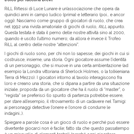
RiLL Riflessi di Luce Lunare è un’associazione che opera da
quindici anni in campo ludico (prima) e letterario (poi… e ancor
oggi). Nasciamo come gruppo di giocatori di ruolo, che crea
nel 1992 una rivista amatoriale di giochi di ruolo,
RiLL
appunto.
Questa testata è stata il perno delle nostre attività sino al 2000,
quando è uscito l’ultimo numero; da allora è invece il Trofeo
RiLL al centro delle nostre “attenzioni”.
I giochi di ruolo sono, per chi non lo sapesse, dei giochi in cui si
costruisce, insieme, una storia. Ogni giocatore assume l’identità
di un personaggio, che si muove in una certa ambientazione (ad
esempio la Londra vittoriana di Sherlock Holmes, o la tolkieniana
Terra di Mezzo). I giocatori intorno al tavolo interagiscono fra
loro e creano una storia, che si dipana a partire da una situazione
iniziale, proposta da un giocatore che ha il ruolo di “master”, o
“regista” se preferisci (lo spunto di partenza potrebbe essere,
per stare all’esempio, il ritrovamento di un cadavere nel Tamigi:
ai personaggi detective l’onere e l’onore di condurre le
indagini…).
Spiegare a parole cosa è un gioco di ruolo e perché può essere
divertente giocarci non è facile; fatto sta che questo passatempo