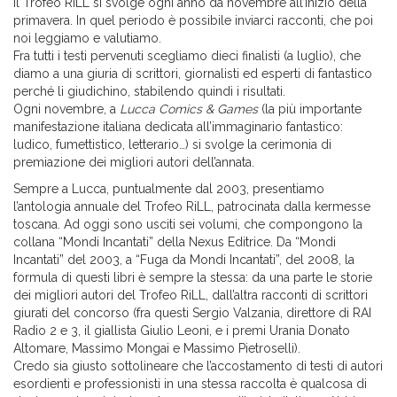
Il Trofeo RiLL si svolge ogni anno da novembre all’inizio della
primavera. In quel periodo è possibile inviarci racconti, che poi
noi leggiamo e valutiamo.
Fra tutti i testi pervenuti scegliamo dieci finalisti (a luglio), che
diamo a una giuria di scrittori, giornalisti ed esperti di fantastico
perché li giudichino, stabilendo quindi i risultati.
Ogni novembre, a
Lucca Comics & Games
(la più importante
manifestazione italiana dedicata all’immaginario fantastico:
ludico, fumettistico, letterario…) si svolge la cerimonia di
premiazione dei migliori autori dell’annata.
Sempre a Lucca, puntualmente dal 2003, presentiamo
l’antologia annuale del Trofeo RiLL, patrocinata dalla kermesse
toscana. Ad oggi sono usciti sei volumi, che compongono la
collana “Mondi Incantati” della Nexus Editrice. Da “Mondi
Incantati” del 2003, a “Fuga da Mondi Incantati”, del 2008, la
formula di questi libri è sempre la stessa: da una parte le storie
dei migliori autori del Trofeo RiLL, dall’altra racconti di scrittori
giurati del concorso (fra questi Sergio Valzania, direttore di RAI
Radio 2 e 3, il giallista Giulio Leoni, e i premi Urania Donato
Altomare, Massimo Mongai e Massimo Pietroselli).
Credo sia giusto sottolineare che l’accostamento di testi di autori
esordienti e professionisti in una stessa raccolta è qualcosa di