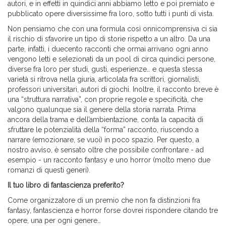
autori, e in effetti in quindici anni abbiamo letto e poi premiato e
pubblicato opere diversissime fra loro, sotto tutti i punti di vista.
Non pensiamo che con una formula così onnicomprensiva ci sia
il rischio di sfavorire un tipo di storie rispetto a un altro. Da una
parte, infatti, i duecento racconti che ormai arrivano ogni anno
vengono letti e selezionati da un pool di circa quindici persone,
diverse fra loro per studi, gusti, esperienze… e questa stessa
varietà si ritrova nella giuria, articolata fra scrittori, giornalisti,
professori universitari, autori di giochi. Inoltre, il racconto breve è
una “struttura narrativa”, con proprie regole e specificità, che
valgono qualunque sia il genere della storia narrata. Prima
ancora della trama e dell’ambientazione, conta la capacità di
sfruttare le potenzialità della “forma” racconto, riuscendo a
narrare (emozionare, se vuoi) in poco spazio. Per questo, a
nostro avviso, è sensato oltre che possibile confrontare - ad
esempio - un racconto fantasy e uno horror (molto meno due
romanzi di questi generi).
Il tuo libro di fantascienza preferito?
Come organizzatore di un premio che non fa distinzioni fra
fantasy, fantascienza e horror forse dovrei rispondere citando tre
opere, una per ogni genere…