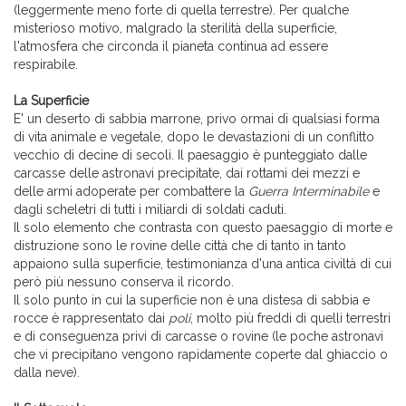
(leggermente meno forte di quella terrestre). Per qualche
misterioso motivo, malgrado la sterilità della superficie,
l'atmosfera che circonda il pianeta continua ad essere
respirabile.
La Superficie
E' un deserto di sabbia marrone, privo ormai di qualsiasi forma
di vita animale e vegetale, dopo le devastazioni di un conflitto
vecchio di decine di secoli. Il paesaggio è punteggiato dalle
carcasse delle astronavi precipitate, dai rottami dei mezzi e
delle armi adoperate per combattere la
Guerra Interminabile
e
dagli scheletri di tutti i miliardi di soldati caduti.
Il solo elemento che contrasta con questo paesaggio di morte e
distruzione sono le rovine delle città che di tanto in tanto
appaiono sulla superficie, testimonianza d'una antica civiltà di cui
però più nessuno conserva il ricordo.
Il solo punto in cui la superficie non è una distesa di sabbia e
rocce è rappresentato dai
poli
, molto più freddi di quelli terrestri
e di conseguenza privi di carcasse o rovine (le poche astronavi
che vi precipitano vengono rapidamente coperte dal ghiaccio o
dalla neve).