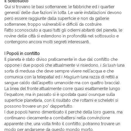
Il Sottosuolo
Qui si trovano le basi sotterranee, le fabbriche ed i quartier
generali delle due fazioni in lotta. Le varie installazioni devono
però essere raggiunte dalla superficie e non da gallerie
sotterranee, troppo vulnerabili e difficili da costruire.
Fatto sconosciuto a quasi tutti gli odierni abitanti del pianeta, le
rovine delle città si estendono in profondità nel sottosuolo e
contengono ancora molti segreti interessanti.
I Popoli in conflitto
Il pianeta è stato diviso praticamente in due dal conflitto che
oppone i due popoli che attualmente vi risiedono, i
Ss'lash
(una
sorta di medusa che deve sempre vivere nell'acqua e che
comunica con la telepatia) ed i
Maglurh
(una razza di rettili a
sangue caldo dall'aspetto umanoide ma con quattro braccia).
La linea del fronte attualmente corre quasi esattamente lungo
l'equatore, ma in passato si è spostata quasi ovunque sulla
superficie planetaria, con il risultato che rottami e scheletri si
possono trovare un po' dappertutto.
I due popoli hanno dimenticato il perchè della loro guerra, ma
continuano ciecamente a combattersi nella convinzione
apparente che, una volta finito il conflitto, potranno trovare un
modo per andarsene da questo mondo morto.