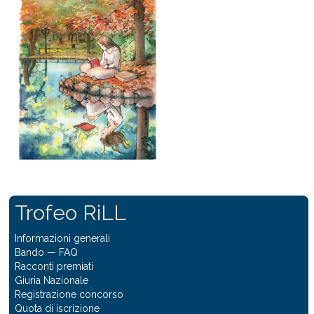
Trofeo RiLL
Informazioni generali
Bando
—
FAQ
Racconti premiati
Giuria Nazionale
Registrazione concorso
Quota di iscrizione