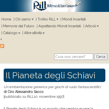
Home
Chi siamo
Trofeo RiLL
Mondi Incantati
Memorie dal Futuro
Aspettando Mondi Incantati
Articoli
Catalogo
Altre attività
<
Cerca
Search form
Il Pianeta degli Schiavi
Un'ambientazione generica per giochi di ruolo fantascientifici
di Ciro Alessandro Sacco
[pubblicato su RiLL10, novembre 1997]
Il Pianeta degli Schiavi è un mondo che sembra essere la