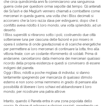
che circa quindicimila anni fa cominciarono una sanguinosa
guerra civile per questioni ormai sepolte dal tempo. Gli antenati
dei Ss'lash e dei Maglurh vennero chiamati a combattere come
mercenari in questa guerra, una volta che i Bliss decimati si
accorsero che la loro razza stava per estinguersi, dopo che il
conflitto aveva ridotto il loro mondo, una volta splendido, ad un
deserto.
I Bliss superstiti si ritirarono sotto i poli, costruendo due città
sotterranee (una per ciascuna delle fazioni) e poi misero in
opera il sistema di onde gravitazionali e di scariche energetiche
per permettere ai loro mercenari di continuare la lotta, fino alla
vittoria finale, con un costante rifornimento di soldati. Prima di
andarsene, cancellarono dalla memoria dei mercenari qualsiasi
ricordo della propria esistenza e questi si convinsero di essere
indigeni del pianeta.
Oggi i Bliss, ridotti a poche migliaia di individui, si stanno
lentamente spegnendo per mancanza di qualsiasi stimolo
esterno e non sono ormai nemmeno in grado di pensare alla
possibilità di liberare i loro schiavi ed abbandonare il loro
mondo, per ricostruire una patria altrove.
Intanto, quando il Pianeta entra in una zona popolata dello
spazio, fa strage di astronavi e stazioni spaziali, garantendo un