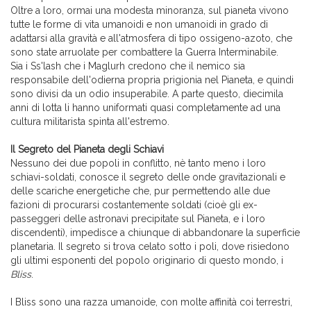
Oltre a loro, ormai una modesta minoranza, sul pianeta vivono
tutte le forme di vita umanoidi e non umanoidi in grado di
adattarsi alla gravità e all'atmosfera di tipo ossigeno-azoto, che
sono state arruolate per combattere la Guerra Interminabile.
Sia i Ss'lash che i Maglurh credono che il nemico sia
responsabile dell'odierna propria prigionia nel Pianeta, e quindi
sono divisi da un odio insuperabile. A parte questo, diecimila
anni di lotta li hanno uniformati quasi completamente ad una
cultura militarista spinta all'estremo.
Il Segreto del Pianeta degli Schiavi
Nessuno dei due popoli in conflitto, nè tanto meno i loro
schiavi-soldati, conosce il segreto delle onde gravitazionali e
delle scariche energetiche che, pur permettendo alle due
fazioni di procurarsi costantemente soldati (cioè gli ex-
passeggeri delle astronavi precipitate sul Pianeta, e i loro
discendenti), impedisce a chiunque di abbandonare la superficie
planetaria. Il segreto si trova celato sotto i poli, dove risiedono
gli ultimi esponenti del popolo originario di questo mondo, i
Bliss
.
I Bliss sono una razza umanoide, con molte affinità coi terrestri,