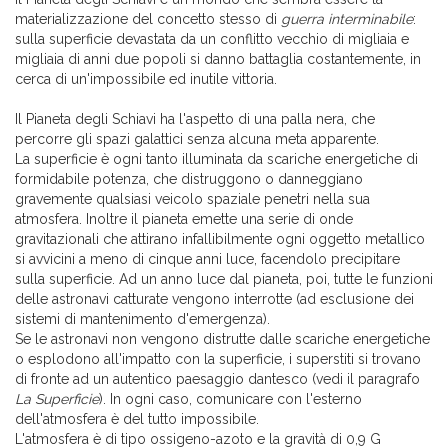
materializzazione del concetto stesso di
guerra interminabile
:
sulla superficie devastata da un conflitto vecchio di migliaia e
migliaia di anni due popoli si danno battaglia costantemente, in
cerca di un'impossibile ed inutile vittoria.
Il Pianeta degli Schiavi ha l'aspetto di una palla nera, che
percorre gli spazi galattici senza alcuna meta apparente.
La superficie è ogni tanto illuminata da scariche energetiche di
formidabile potenza, che distruggono o danneggiano
gravemente qualsiasi veicolo spaziale penetri nella sua
atmosfera. Inoltre il pianeta emette una serie di onde
gravitazionali che attirano infallibilmente ogni oggetto metallico
si avvicini a meno di cinque anni luce, facendolo precipitare
sulla superficie. Ad un anno luce dal pianeta, poi, tutte le funzioni
delle astronavi catturate vengono interrotte (ad esclusione dei
sistemi di mantenimento d'emergenza).
Se le astronavi non vengono distrutte dalle scariche energetiche
o esplodono all'impatto con la superficie, i superstiti si trovano
di fronte ad un autentico paesaggio dantesco (vedi il paragrafo
La Superficie
). In ogni caso, comunicare con l'esterno
dell'atmosfera è del tutto impossibile.
L'atmosfera è di tipo ossigeno-azoto e la gravità di 0,9 G