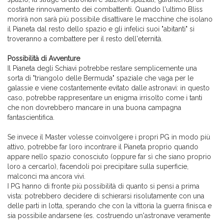
costante rinnovamento dei combattenti. Quando l'ultimo Bliss
morirà non sarà più possibile disattivare le macchine che isolano
il Pianeta dal resto dello spazio e gli infelici suoi "abitanti" si
troveranno a combattere per il resto dell'eternità.
Possibilità di Avventure
Il Pianeta degli Schiavi potrebbe restare semplicemente una
sorta di "triangolo delle Bermuda" spaziale che vaga per le
galassie e viene costantemente evitato dalle astronavi: in questo
caso, potrebbe rappresentare un enigma irrisolto come i tanti
che non dovrebbero mancare in una buona campagna
fantascientifica.
Se invece il Master volesse coinvolgere i propri PG in modo più
attivo, potrebbe far loro incontrare il Pianeta proprio quando
appare nello spazio conosciuto (oppure far sì che siano proprio
loro a cercarlo), facendoli poi precipitare sulla superficie,
malconci ma ancora vivi.
I PG hanno di fronte più possibilità di quanto si pensi a prima
vista: potrebbero decidere di schierarsi risolutamente con una
delle parti in lotta, sperando che con la vittoria la guerra finisca e
sia possibile andarsene (es. costruendo un'astronave veramente