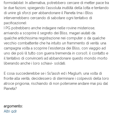
formidabile). In alternativa, potrebbero cercare di metter pace tra
le due fazioni, spiegando l'assoluta inutilità della lotta e tentando
di unire gli sforzi per abbandonare il Pianeta (ma i Bliss
interverrebbero cercando di sabotare ogni tentativo di
pacificazione).
I PG potrebbero anche indagare nelle rovine misteriose,
arrivando a scoprire il segreto dei Bliss, magari aiutati da
qualche antichissima registrazione nei computer o da qualche
vecchio combattente che ha intuito un frammento di verità: una
campagna volta a scoprire l'esistenza dei Bliss, con viaggio ad
uno dei poli (il tutto con guerra tremenda in corso!), il contatto e
il tentativo di convincerli ad abbandonare questo mondo morto
liberando anche i loro schiavi- soldati.
E cosa succederebbe se i Ss'lassh ed i Maglurh, una volta di
fronte alla verità, decidessero di sterminare i colpevoli della loro
atroce prigionia, rischiando di non potersene andare mai più dal
Pianeta?
argomento:
Altri gdr