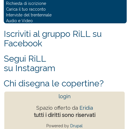
Richiesta di iscrizione
Carica il tuo racconto
Interviste del trentennale
Audio e Video
Iscriviti al gruppo RiLL su
Facebook
Segui RiLL
su Instagram
Chi disegna le copertine?
login
Spazio offerto da
Eridia
tutti i diritti sono riservati
Powered by
Drupal