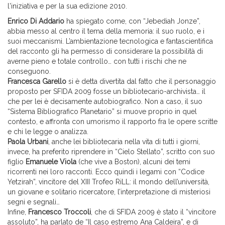
l'iniziativa e per la sua edizione 2010.
Enrico Di Addario
ha spiegato come, con “Jebediah Jonze”,
abbia messo al centro il tema della memoria: il suo ruolo, e i
suoi meccanismi. L’ambientazione tecnologica e fantascientifica
del racconto gli ha permesso di considerare la possibilità di
averne pieno e totale controllo… con tutti i rischi che ne
conseguono.
Francesca Garello
si è detta divertita dal fatto che il personaggio
proposto per SFIDA 2009 fosse un bibliotecario-archivista… il
che per lei è decisamente autobiografico. Non a caso, il suo
“Sistema Bibliografico Planetario” si muove proprio in quel
contesto, e affronta con umorismo il rapporto fra le opere scritte
e chi le legge o analizza.
Paola Urbani
, anche lei bibliotecaria nella vita di tutti i giorni,
invece, ha preferito riprendere in “Cielo Stellato”, scritto con suo
figlio
Emanuele Viola
(che vive a Boston), alcuni dei temi
ricorrenti nei loro racconti. Ecco quindi i legami con “Codice
Yetzirah”, vincitore del XIII Trofeo RiLL: il mondo dell’università,
un giovane e solitario ricercatore, l’interpretazione di misteriosi
segni e segnali…
Infine,
Francesco Troccoli
, che di SFIDA 2009 è stato il “vincitore
assoluto”, ha parlato de “Il caso estremo Ana Caldeira”, e di