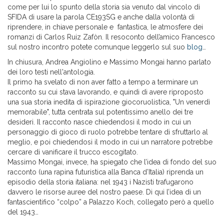
come per lui lo spunto della storia sia venuto dal vincolo di
SFIDA di usare la parola CE193SG e anche dalla volontà di
riprendere, in chiave personale e fantastica, le atmosfere dei
romanzi di Carlos Ruiz Zafòn. Il resoconto dell’amico Francesco
sul nostro incontro potete comunque leggerlo sul suo
blog
…
In chiusura, Andrea Angiolino e Massimo Mongai hanno parlato
dei loro testi nell'antologia.
Il primo ha svelato di non aver fatto a tempo a terminare un
racconto su cui stava lavorando, e quindi di avere riproposto
una sua storia inedita di ispirazione giocoruolistica, "Un venerdì
memorabile", tutta centrata sul potentissimo anello dei tre
desideri. Il racconto nasce chiedendosi il modo in cui un
personaggio di gioco di ruolo potrebbe tentare di sfruttarlo al
meglio, e poi chiedendosi il modo in cui un narratore potrebbe
cercare di vanificare il trucco escogitato.
Massimo Mongai, invece, ha spiegato che l’idea di fondo del suo
racconto (una rapina futuristica alla Banca d’Italia) riprenda un
episodio della storia italiana: nel 1943 i Nazisti trafugarono
davvero le risorse auree del nostro paese. Di qui l’idea di un
fantascientifico “colpo” a Palazzo Koch, collegato però a quello
del 1943…