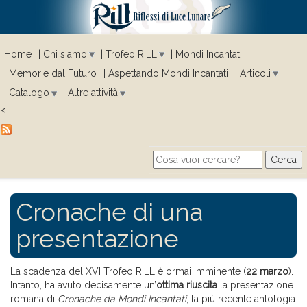
Home
Chi siamo
Trofeo RiLL
Mondi Incantati
Memorie dal Futuro
Aspettando Mondi Incantati
Articoli
Catalogo
Altre attività
<
Cerca
Search form
Cronache di una
presentazione
La scadenza del XVI Trofeo RiLL è ormai imminente (
22 marzo
).
Intanto, ha avuto decisamente un’
ottima riuscita
la presentazione
romana di
Cronache da Mondi Incantati
, la più recente antologia