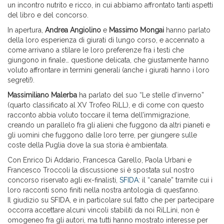
un incontro nutrito e ricco, in cui abbiamo affrontato tanti aspetti
del libro e del concorso.
In apertura,
Andrea Angiolino
e
Massimo Mongai
hanno parlato
della loro esperienza di giurati di lungo corso, e accennato a
come arrivano a stilare le loro preferenze fra i testi che
giungono in finale… questione delicata, che giustamente hanno
voluto affrontare in termini generali (anche i giurati hanno i loro
segreti!).
Massimiliano Malerba
ha parlato del suo “Le stelle d’inverno”
(quarto classificato al XV Trofeo RiLL), e di come con questo
racconto abbia voluto toccare il tema dell’immigrazione,
creando un parallelo fra gli alieni che fuggono da altri pianeti e
gli uomini che fuggono dalle loro terre, per giungere sulle
coste della Puglia dove la sua storia è ambientata.
Con Enrico Di Addario, Francesca Garello, Paola Urbani e
Francesco Troccoli la discussione si è spostata sul nostro
concorso riservato agli ex-finalisti,
SFIDA
: il “canale” tramite cui i
loro racconti sono finiti nella nostra antologia di quest’anno.
Il giudizio su SFIDA, e in particolare sul fatto che per partecipare
occorra accettare alcuni vincoli stabiliti da noi RiLLini, non è
omogeneo fra gli autori, ma tutti hanno mostrato interesse per