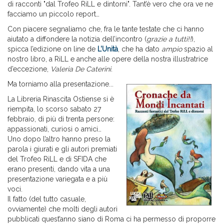
di racconti "dal Trofeo RiLL e dintorni". Tant’è vero che ora ve ne
facciamo un piccolo report…
Con piacere segnaliamo che, fra le tante testate che ci hanno
aiutato a diffondere la notizia dell’incontro (
grazie a tutti!!
),
spicca l’edizione on line de
L’Unità
, che ha dato
ampio
spazio al
nostro libro, a RiLL e anche alle opere della nostra illustratrice
d’eccezione,
Valeria De Caterini
.
Ma torniamo alla presentazione...
La Libreria Rinascita Ostiense si è
riempita, lo scorso sabato 27
febbraio, di più di trenta persone:
appassionati, curiosi o amici…
Uno dopo l’altro hanno preso la
parola i giurati e gli autori premiati
del Trofeo RiLL e di SFIDA che
erano presenti, dando vita a una
presentazione variegata e a più
voci.
Il fatto (del tutto casuale,
ovviamente) che molti degli autori
pubblicati quest’anno siano di Roma ci ha permesso di proporre