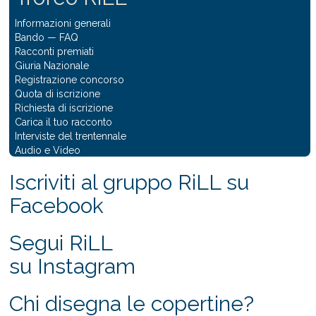
Informazioni generali
Bando
—
FAQ
Racconti premiati
Giuria Nazionale
Registrazione concorso
Quota di iscrizione
Richiesta di iscrizione
Carica il tuo racconto
Interviste del trentennale
Audio e Video
Iscriviti al gruppo RiLL su
Facebook
Segui RiLL
su Instagram
Chi disegna le copertine?