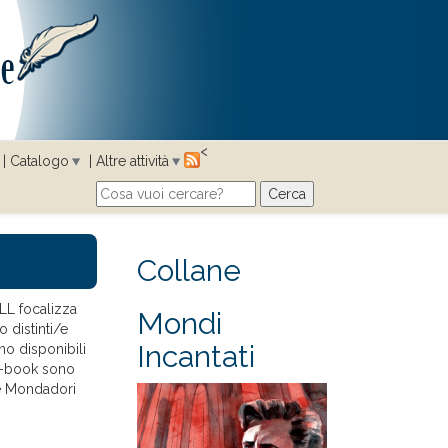
<
Catalogo
Altre attività
Cerca
Search form
Collane
LL focalizza
Mondi
o distinti/e
Incantati
no disponibili
e-book sono
 e Mondadori