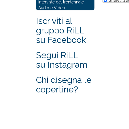
Interviste del trentennale
Audio e Video
Iscriviti al
gruppo RiLL
su Facebook
Segui RiLL
su Instagram
Chi disegna le
copertine?