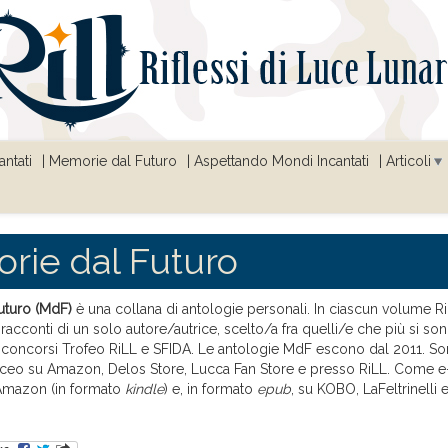
ntati
Memorie dal Futuro
Aspettando Mondi Incantati
Articoli
rie dal Futuro
uturo
(MdF)
è una collana di antologie personali. In ciascun volume Ri
i racconti di un solo autore/autrice, scelto/a fra quelli/e che più si son
i concorsi Trofeo RiLL e SFIDA. Le antologie MdF escono dal 2011. So
aceo su Amazon, Delos Store, Lucca Fan Store e presso RiLL. Come 
 Amazon (in formato
kindle
) e, in formato
epub
, su KOBO, LaFeltrinelli