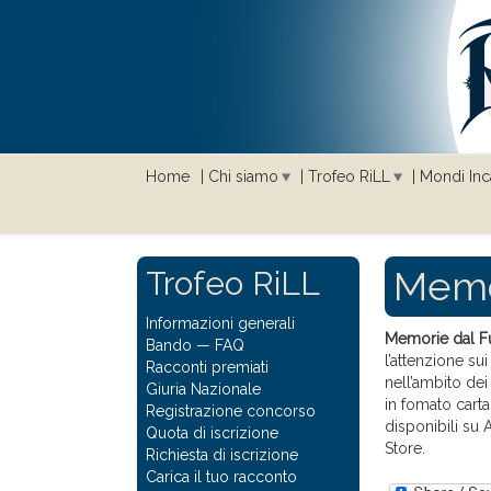
Home
Chi siamo
Trofeo RiLL
Mondi Inca
Memo
Trofeo RiLL
Informazioni generali
Memorie dal F
Bando
—
FAQ
l’attenzione su
Racconti premiati
nell’ambito de
Giuria Nazionale
in fomato cart
Registrazione concorso
disponibili su
Quota di iscrizione
Store.
Richiesta di iscrizione
Carica il tuo racconto