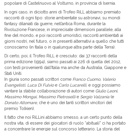
popolare di Castelnuovo al Volturno, in provincia di Isernia.
In ogni caso, in diciotto anni di Trofeo RiLL abbiamo premiato
racconti di ogni tipo: storie ambientate su astronavi, su mondi
fantasy dilaniati da guerre, nell’antica Roma, durante la
Rivoluzione Francese, in imprecisate dimensioni parallele, alla
fine del mondo, e poi racconti umoristici, racconti ambientati ai
giorni nostri, nel futuro, o in presenti alternativi a quello che tutti
conosciamo (in Italia o in qualunque altra parte della Terra).
Di certo, poi, il Trofeo RiLL è cresciuto: dai 37 racconti della
prima edizione (1994), siamo passati ai 226 di quella del 2012,
con testi provenienti dall’Italia ma anche da Australia, Giappone e
Stati Uniti.
In giuria sono passati scrittori come
Franco Cuomo, Valerio
Evangelisti, Luca Di Fulvio
e
Carlo Lucarelli
, e oggi possiamo
vantare la stabile collaborazione di autori come
Giulio Leoni,
Massimo Mongai, Massimo Pietroselli
e
Sergio Valzania
(e
Donato Altomare
, che è uno dei tanti scrittori vincitori del
premio Tolkien).
Il fatto che noi RiLLini abbiamo smesso, a un certo punto della
nostra vita, di essere dei giocatori di ruolo “abituali” ci ha portato
a concentrare le energie sul concorso letterario. La storia del