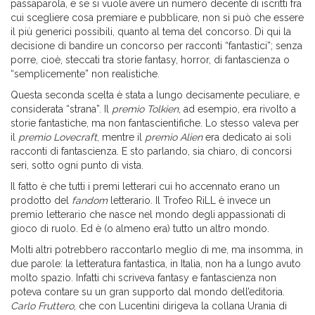
passaparola, e se si vuole avere un numero decente di iscritti fra
cui scegliere cosa premiare e pubblicare, non si può che essere
il più generici possibili, quanto al tema del concorso. Di qui la
decisione di bandire un concorso per racconti “fantastici”; senza
porre, cioè, steccati tra storie fantasy, horror, di fantascienza o
“semplicemente” non realistiche.
Questa seconda scelta è stata a lungo decisamente peculiare, e
considerata “strana”. Il
premio Tolkien
, ad esempio, era rivolto a
storie fantastiche, ma non fantascientifiche. Lo stesso valeva per
il
premio Lovecraft
, mentre il
premio Alien
era dedicato ai soli
racconti di fantascienza. E sto parlando, sia chiaro, di concorsi
seri, sotto ogni punto di vista.
Il fatto è che tutti i premi letterari cui ho accennato erano un
prodotto del
fandom
letterario. Il Trofeo RiLL è invece un
premio letterario che nasce nel mondo degli appassionati di
gioco di ruolo. Ed è (o almeno era) tutto un altro mondo.
Molti altri potrebbero raccontarlo meglio di me, ma insomma, in
due parole: la letteratura fantastica, in Italia, non ha a lungo avuto
molto spazio. Infatti chi scriveva fantasy e fantascienza non
poteva contare su un gran supporto dal mondo dell’editoria.
Carlo Fruttero
, che con Lucentini dirigeva la collana Urania di