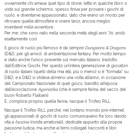
ovviamente chi amava quel tipo di storie, lette in qualche libro o
viste sul grande schermo, spesso finiva per provare i giochi di
ruolo, e diventarne appassionato, dato che erano un modo per
ritrovare quelle atmosfere e vivere (anzi, ancora meglio:
inventare) mille avventure.
Per me, che sono nato nella seconda metà degli anni ’70, andò
esattamente così.
Il gioco di ruolo più famoso è da sempre
Dungeons & Dragons
(D&D, per gli amici), di ambientazione fantasy. Per molto tempo
è stato anche l’unico presente sul mercato italiano, tradotto
dall’Editrice Giochi. Per questo un’intera generazione di giocatori
di ruolo italiani (quelli della mia età, più o meno) si è “formata” su
D&D, e a D&D si sfidava almeno una volta all’anno, in occasione
del Campionato Nazionale di quel gioco, bandito all’epoca
dall’associazione
Agonistika
(che è sempre farina del sacco del
buon Roberto Flaibani).
E, complice proprio quella farina, nacque il Trofeo RiLL.
Nacque il Trofeo RiLL perché, nel lontano mondo pre-internet,
gli appassionati di giochi di ruolo comunicavano fra loro dando
vita a
fanzine
(riviste amatoriali), dedicate appunto alla propria
passione ludica, ma anche ai temi collegati (racconti e libri