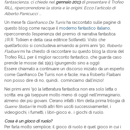
fantascienza, ci chiede nel
gennaio 2013
di presentare il Trofeo
RiLL, ripercorrendone la storia e le origini. Ecco l'articolo di
Alberto Panicucci ...
Un mese fa
Gianfranco De Turris
ha raccontato sulle pagine di
questo blog come nacque il
moderno fantastico italiano
,
ripercorrendo l’esperienza del premio di narrativa fantastica
J.R.R. Tolkien e della casa editrice Solfanelli. Visto che
quell’articolo si concludeva arrivando ai primi anni ’90,
Roberto
Flaibani
mi ha chiesto di raccontare su questo blog la storia del
Trofeo RiLL per il miglior racconto fantastico, che guarda caso
prende le mosse dal 1993 (giungendo sino a oggi).
Essere chiamato a continuare un discorso iniziato da un esperto
come Gianfranco De Turris non è facile, ma a Roberto Flaibani
non posso dire di no, quindi… cominciamo dall’inizio!
Nei primi anni ’90 la letteratura fantastica non era solo letta o
scritta: era già (seppure molto meno di oggi) nell’immaginario,
almeno dei più giovani. C’erano infatti i film della prima trilogia di
Guerre Stellari
(e molti altri film usciti successivamente), i
videogiochi, i fumetti, i libri-gioco e… i giochi di ruolo.
Cosa è un gioco di ruolo?
Per farla molto semplice, il gioco di ruolo è quel gioco in cui i