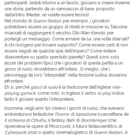
partecipanti, seduti intorno a un tavolo, giocano a creare insieme
una storia, partendo da un canovaccio di base, proposto
dall’arbitro (Master, se volete essere tecnici).
Nel mondo di
Guerre Stellari
, per esempio, i giocatori
potrebbero essere un gruppo di ribelli in missione su Tatooine,
incaricati di raggiungere il vecchio Obi-Wan-Kenobi, per
portargli un messaggio. Come arrivare da lui, una volta sbarcati?
A chi rivolgersi per trovare supporto? Come essere certi di non
essere seguiti da qualche spia dell’Impero? Come evitare
disavventure su quello sperduto pianeta? Questi sono solo
alcuni dei problemi tipici che i giocatori di questa partita a un
gioco di ruolo dovrebbero affrontare… O meglio, che i
personaggi da loro “interpretati” nella finzione ludica dovranno
affrontare.
Eh sì, perché
gioco di ruolo
è la traduzione dall’inglese
role-
playing game
e, come noto, in inglese il verbo
to play
indica
tanto il giocare quanto l’interpretare…
Insomma, negli anni ’90 c’erano i giochi di ruolo, che avevano
ambientazioni fantastiche: l’horror di ispirazione lovecraftiana de
Il richiamo di Cthulhu
, il fantasy dark di
Stormbringer
(che
riprendeva le opere di Moorcock), il futuro fantascientifico di
Cyberpunk 2020
o quello cinematografico di
Guerre Stellari
… e