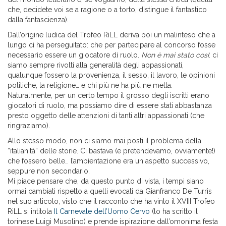
che, decidete voi se a ragione o a torto, distingue il fantastico
dalla fantascienza).
Dall’origine ludica del Trofeo RiLL deriva poi un malinteso che a
lungo ci ha perseguitato: che per partecipare al concorso fosse
necessario essere un giocatore di ruolo.
Non è mai stato così
: ci
siamo sempre rivolti alla generalità degli appassionati,
qualunque fossero la provenienza, il sesso, il lavoro, le opinioni
politiche, la religione… e chi più ne ha più ne metta.
Naturalmente, per un certo tempo il grosso degli iscritti erano
giocatori di ruolo, ma possiamo dire di essere stati abbastanza
presto oggetto delle attenzioni di tanti altri appassionati (che
ringraziamo).
Allo stesso modo, non ci siamo mai posti il problema della
“italianità” delle storie. Ci bastava (e pretendevamo, ovviamente!)
che fossero belle… l’ambientazione era un aspetto successivo,
seppure non secondario.
Mi piace pensare che, da questo punto di vista, i tempi siano
ormai cambiati rispetto a quelli evocati da Gianfranco De Turris
nel suo articolo, visto che il racconto che ha vinto il XVIII Trofeo
RiLL si intitola
Il Carnevale dell’Uomo Cervo
(lo ha scritto il
torinese Luigi Musolino) e prende ispirazione dall’omonima festa