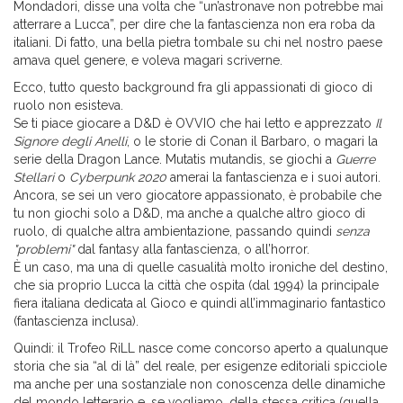
Mondadori, disse una volta che “un’astronave non potrebbe mai
atterrare a Lucca”, per dire che la fantascienza non era roba da
italiani. Di fatto, una bella pietra tombale su chi nel nostro paese
amava quel genere, e voleva magari scriverne.
Ecco, tutto questo background fra gli appassionati di gioco di
ruolo non esisteva.
Se ti piace giocare a D&D è OVVIO che hai letto e apprezzato
Il
Signore degli Anelli
, o le storie di Conan il Barbaro, o magari la
serie della Dragon Lance. Mutatis mutandis, se giochi a
Guerre
Stellari
o
Cyberpunk 2020
amerai la fantascienza e i suoi autori.
Ancora, se sei un vero giocatore appassionato, è probabile che
tu non giochi solo a D&D, ma anche a qualche altro gioco di
ruolo, di qualche altra ambientazione, passando quindi
senza
"problemi"
dal fantasy alla fantascienza, o all’horror.
È un caso, ma una di quelle casualità molto ironiche del destino,
che sia proprio Lucca la città che ospita (dal 1994) la principale
fiera italiana dedicata al Gioco e quindi all’immaginario fantastico
(fantascienza inclusa).
Quindi: il Trofeo RiLL nasce come concorso aperto a qualunque
storia che sia “al di là” del reale, per esigenze editoriali spicciole
ma anche per una sostanziale non conoscenza delle dinamiche
del mondo letterario e, se vogliamo, della stessa critica (quella