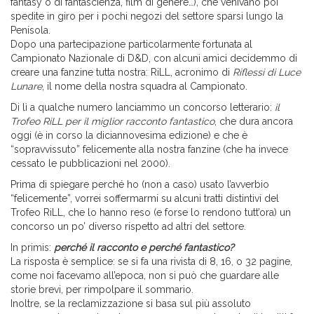
fantasy o di fantascienza, film di genere…), che venivano poi
spedite in giro per i pochi negozi del settore sparsi lungo la
Penisola.
Dopo una partecipazione particolarmente fortunata al
Campionato Nazionale di D&D, con alcuni amici decidemmo di
creare una fanzine tutta nostra: RiLL, acronimo di
Riflessi di Luce
Lunare
, il nome della nostra squadra al Campionato.
Di lì a qualche numero lanciammo un concorso letterario:
il
Trofeo RiLL per il miglior racconto fantastico
, che dura ancora
oggi (è in corso la diciannovesima edizione) e che è
“sopravvissuto” felicemente alla nostra fanzine (che ha invece
cessato le pubblicazioni nel 2000).
Prima di spiegare perché ho (non a caso) usato l’avverbio
“felicemente”, vorrei soffermarmi su alcuni tratti distintivi del
Trofeo RiLL, che lo hanno reso (e forse lo rendono tutt’ora) un
concorso un po’ diverso rispetto ad altri del settore.
In primis:
perché il racconto e perché fantastico?
La risposta è semplice: se si fa una rivista di 8, 16, o 32 pagine,
come noi facevamo all’epoca, non si può che guardare alle
storie brevi, per rimpolpare il sommario.
Inoltre, se la reclamizzazione si basa sul più assoluto