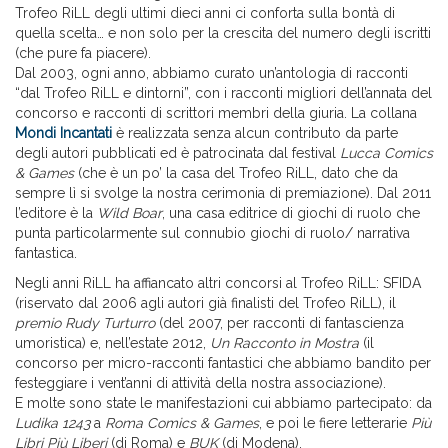
Trofeo RiLL degli ultimi dieci anni ci conforta sulla bontà di
quella scelta… e non solo per la crescita del numero degli iscritti
(che pure fa piacere).
Dal 2003, ogni anno, abbiamo curato un’antologia di racconti
“dal Trofeo RiLL e dintorni”, con i racconti migliori dell’annata del
concorso e racconti di scrittori membri della giuria. La collana
Mondi Incantati
è realizzata senza alcun contributo da parte
degli autori pubblicati ed è patrocinata dal festival
Lucca Comics
& Games
(che è un po’ la casa del Trofeo RiLL, dato che da
sempre lì si svolge la nostra cerimonia di premiazione). Dal 2011
l’editore è la
Wild Boar
, una casa editrice di giochi di ruolo che
punta particolarmente sul connubio giochi di ruolo/ narrativa
fantastica.
Negli anni RiLL ha affiancato altri concorsi al Trofeo RiLL: SFIDA
(riservato dal 2006 agli autori già finalisti del Trofeo RiLL), il
premio Rudy Turturro
(del 2007, per racconti di fantascienza
umoristica) e, nell’estate 2012,
Un Racconto in Mostra
(il
concorso per micro-racconti fantastici che abbiamo bandito per
festeggiare i vent’anni di attività della nostra associazione).
E molte sono state le manifestazioni cui abbiamo partecipato: da
Ludika 1243
a
Roma Comics & Games
, e poi le fiere letterarie
Più
Libri Più Liberi
(di Roma) e
BUK
(di Modena).