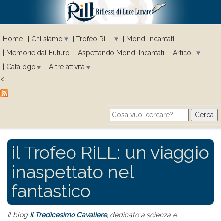
Home
Chi siamo
Trofeo RiLL
Mondi Incantati
Memorie dal Futuro
Aspettando Mondi Incantati
Articoli
Catalogo
Altre attività
<
Cerca
Search form
il Trofeo RiLL: un viaggio
inaspettato nel
fantastico
Il blog
Il Tredicesimo Cavaliere
, dedicato a scienza e