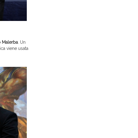
o Malerba
. Un
ica viene usata