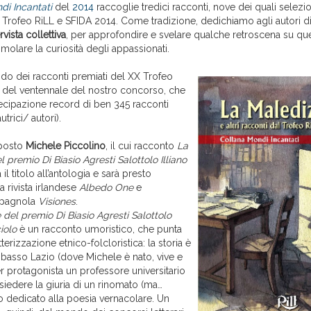
di Incantati
del
2014
raccoglie tredici racconti, nove dei quali selezio
X Trofeo RiLL e SFIDA 2014. Come tradizione, dedichiamo agli autori di
rvista collettiva
, per approfondire e svelare qualche retroscena su que
imolare la curiosità degli appassionati.
ndo dei racconti premiati del XX Trofeo
ne del ventennale del nostro concorso, che
tecipazione record di ben 345 racconti
utrici/ autori).
imposto
Michele Piccolino
, il cui racconto
La
 premio Di Biasio Agresti Salottolo Illiano
il titolo all’antologia e sarà presto
a rivista irlandese
Albedo One
e
 spagnola
Visiones
.
 del premio Di Biasio Agresti Salottolo
iolo
è un racconto umoristico, che punta
tterizzazione etnico-folcloristica: la storia è
 basso Lazio (dove Michele è nato, vive e
er protagonista un professore universitario
siedere la giuria di un rinomato (ma…
o dedicato alla poesia vernacolare. Un