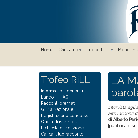
Home
Chi siamo
Trofeo RiLL
Mondi Inca
LA MA
Trofeo RiLL
parol
Informazioni generali
Bando
—
FAQ
Racconti premiati
Intervista agli
Giuria Nazionale
altri racconti d
Registrazione concorso
di Alberto Pani
Quota di iscrizione
[pubblicato su 
Richiesta di iscrizione
Carica il tuo racconto