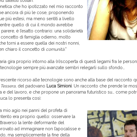
satelliti solitari.
enetica che ho ipotizzato nel mio racconto
e ancora di più le cose, proponendo
e più estesi, ma meno sentiti a livello
ntre quello di cui il mondo avrebbe
parere, è l’esatto contrario: una solidarietà
il concetto di famiglia odierno, molto
 che torni a essere quella dei nostri nonni,
n chiaro il concetto di
comunità
.”
laria gira proprio intorno alla (ri)scoperta di questi legami fra le pers
di tecnologie sempre più avanzate sembri relegarli sullo sfondo…
 crescente ricorso alle tecnologie sono anche alla base del racconto q
 Tessera
, del padovano
Luca Simioni
. Un racconto che prende le moss
a e del lavoro, e che propone un panorama futuristico su… come pot
 Luca lo presenta così:
a mio agio nei panni del profeta di
intento era proprio quello: osservare la
attraverso la lente deformante del
 provato ad immaginare non l’apocalisse e
ndo, ma semplicemente la fine della