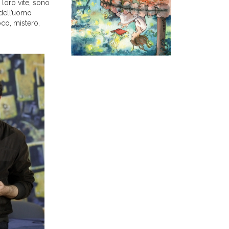
 loro vite, sono
 dell’uomo
co, mistero,