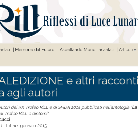
ntati
Memorie dal Futuro
Aspettando Mondi Incantati
Articoli
LEDIZIONE e altri racconti..
a agli autori
 autori del XX Trofeo RiLL e di SFIDA 2014 pubblicati nell’antologia "
La
al Trofeo RiLL e dintorni"
cucci
RiLL.it nel gennaio 2015]