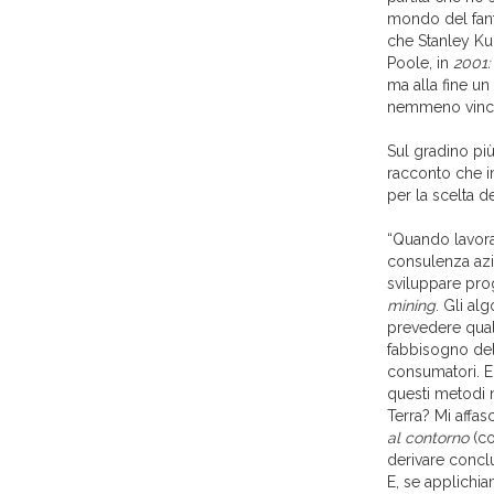
mondo del fantas
che Stanley Ku
Poole, in
2001:
ma alla fine u
nemmeno vincen
Sul gradino pi
racconto che im
per la scelta d
“Quando lavora
consulenza azi
sviluppare prog
mining
. Gli al
prevedere qual
fabbisogno dell
consumatori. E
questi metodi m
Terra? Mi affas
al contorno
(co
derivare conclu
E, se applichia