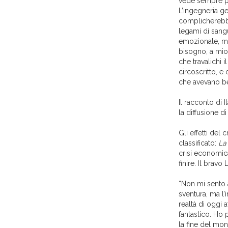
vede sempre più 
L’ingegneria g
complicherebb
legami di sangu
emozionale, me
bisogno, a mio 
che travalichi 
circoscritto, e
che avevano be
Il racconto di I
la diffusione 
Gli effetti del
classificato:
La
crisi economic
finire. Il bravo
“Non mi sento 
sventura, ma l’
realtà di oggi 
fantastico. Ho
la fine del mo