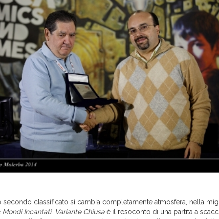
o secondo classificato si cambia completamente atmosfera, nella migl
e
Mondi Incantati
.
Variante Chiusa
è il resoconto di una partita a scacc