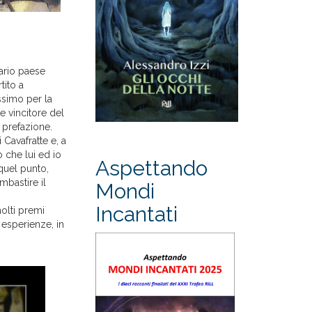
ario paese
tito a
ossimo per la
te vincitore del
a prefazione.
 Cavafratte e, a
 che lui ed io
Aspettando
 quel punto,
mbastire il
Mondi
Incantati
molti premi
i esperienze, in