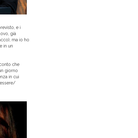
evisto, e i
ovo, già
acco), ma io ho
e in un
cconto che
 un giorno
nza in cui
’essere/