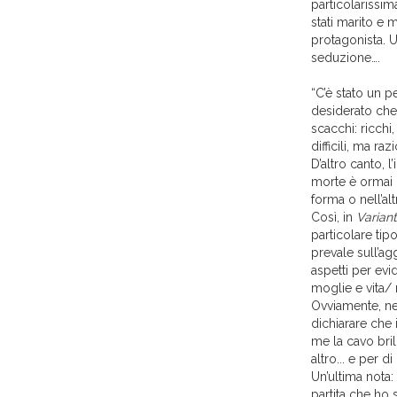
particolarissim
stati marito e
protagonista. 
seduzione….
“C’è stato un pe
desiderato che
scacchi: ricchi,
difficili, ma ra
D’altro canto, l
morte è ormai 
forma o nell’alt
Così, in
Varian
particolare tipo
prevale sull’ag
aspetti per evi
moglie e vita/
Ovviamente, nel
dichiarare che 
me la cavo bri
altro... e per d
Un’ultima nota:
partita che ho 