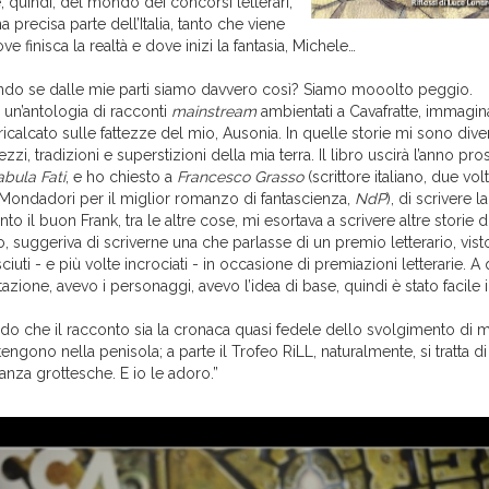
e, quindi, del mondo dei concorsi letterari,
 precisa parte dell’Italia, tanto che viene
e finisca la realtà e dove inizi la fantasia, Michele…
endo se dalle mie parti siamo davvero così? Siamo mooolto peggio.
o un’antologia di racconti
mainstream
ambientati a Cavafratte, immagin
 ricalcato sulle fattezze del mio, Ausonia. In quelle storie mi sono diver
zzi, tradizioni e superstizioni della mia terra. Il libro uscirà l’anno pr
abula Fati
, e ho chiesto a
Francesco Grasso
(scrittore italiano, due vol
Mondadori per il miglior romanzo di fantascienza,
NdP
), di scrivere l
to il buon Frank, tra le altre cose, mi esortava a scrivere altre storie di
 suggeriva di scriverne una che parlasse di un premio letterario, visto
iuti - e più volte incrociati - in occasione di premiazioni letterarie. A
azione, avevo i personaggi, avevo l’idea di base, quindi è stato facile i
redo che il racconto sia la cronaca quasi fedele dello svolgimento di 
 tengono nella penisola; a parte il Trofeo RiLL, naturalmente, si tratta d
nza grottesche. E io le adoro.”