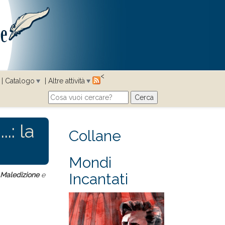
<
Catalogo
Altre attività
Cerca
Search form
.: la
Collane
Mondi
Incantati
 Maledizione
e