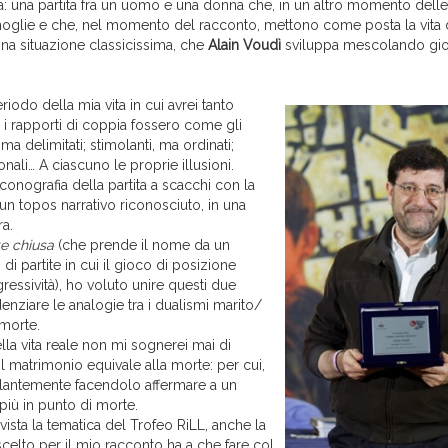
a: una partita fra un uomo e una donna che, in un altro momento delle
 moglie e che, nel momento del racconto, mettono come posta la vita
Una situazione classicissima, che
Alain Voudì
sviluppa mescolando gio
riodo della mia vita in cui avrei tanto
 i rapporti di coppia fossero come gli
 ma delimitati; stimolanti, ma ordinati;
zionali… A ciascuno le proprie illusioni.
’iconografia della partita a scacchi con la
un topos narrativo riconosciuto, in una
ra.
te chiusa
(che prende il nome da un
 di partite in cui il gioco di posizione
gressività), ho voluto unire questi due
denziare le analogie tra i dualismi marito/
 morte.
la vita reale non mi sognerei mai di
il matrimonio equivale alla morte: per cui,
llantemente facendolo affermare a un
i più in punto di morte.
 vista la tematica del Trofeo RiLL, anche la
scelto per il mio racconto ha a che fare col