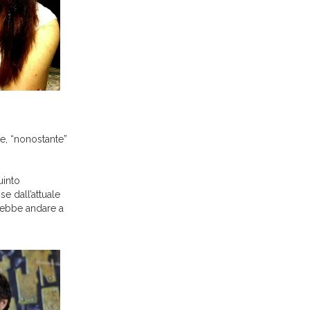
one, “nonostante”
uinto
e dall’attuale
rebbe andare a