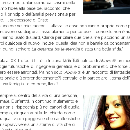
 un campo lontanissimo dai crismi della
amo l’idea alla base del racconto, che
o il principio dell’analisi previsionale per
re... il successore di Cristo!
ccede nei miei racconti, tuttavia, le cose non vanno proprio come pr
muovono su diagonali assolutamente pericolose. Il concetto non è nu
lo hanno usato (Ballard, Clarke per citare due che a me piacciono un s
arci qualcosa di nuovo. Inoltre, questa idea non è banale da condensar
, quindi scrivere
La distanza tra le eternità
è stata una bella sfida.”
cata al XX Trofeo RiLL è la friulana
Ilaria Tuti
, autrice di
Above ®
: un ra
ogie futuristiche, di ingegneria genetica, e di problemi etici che forse
ro essere affrontati. Ma non solo:
Above ®
è un racconto di fantascie
zionale è (sorprendentemente?) centrale, e in particolare il tema dell
i una famiglia… dico bene, Ilaria?
sempre al centro della vita di una persona,
 male. È un’entità in continuo mutamento e
ra non si rispecchia più nei canoni di quella
sempio, cinquant’anni fa. Mi chiedo come
 su quali valori poggerà e che caratteristiche
 sopravvivere a un sistema di vita che ci