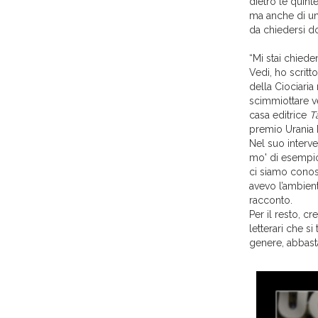
dietro le quint
ma anche di una
da chiedersi dov
“Mi stai chied
Vedi, ho scritt
della Ciociaria
scimmiottare ve
casa editrice
T
premio Urania 
Nel suo interven
mo' di esempio,
ci siamo conosc
avevo l’ambient
racconto.
Per il resto, c
letterari che si
genere, abbasta