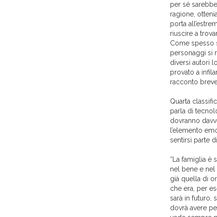
per sé sarebbe
ragione, otteni
porta all’estrem
riuscire a trova
Come spesso su
personaggi si 
diversi autori 
provato a infil
racconto breve
Quarta classifi
parla di tecnol
dovranno davve
l’elemento emo
sentirsi parte d
“La famiglia è 
nel bene e nel
già quella di o
che era, per e
sarà in futuro,
dovrà avere per