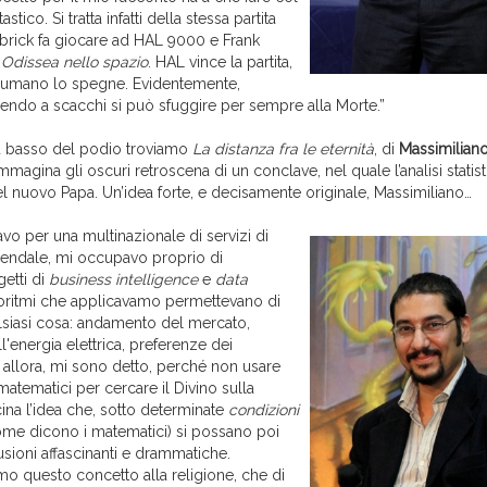
tico. Si tratta infatti della stessa partita
brick fa giocare ad HAL 9000 e Frank
 Odissea nello spazio
. HAL vince la partita,
n umano lo spegne. Evidentemente,
do a scacchi si può sfuggire per sempre alla Morte.”
ù basso del podio troviamo
La distanza fra le eternità
, di
Massimilian
magina gli oscuri retroscena di un conclave, nel quale l’analisi statist
el nuovo Papa. Un’idea forte, e decisamente originale, Massimiliano…
vo per una multinazionale di servizi di
endale, mi occupavo proprio di
etti di
business intelligence
e
data
goritmi che applicavamo permettevano di
siasi cosa: andamento del mercato,
'energia elettrica, preferenze dei
 allora, mi sono detto, perché non usare
atematici per cercare il Divino sulla
cina l’idea che, sotto determinate
condizioni
me dicono i matematici) si possano poi
sioni affascinanti e drammatiche.
mo questo concetto alla religione, che di