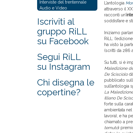
Interviste del trentennale
L’antologia
Mon
Audio e Video
attraverso il X
racconti un’
inte
Iscriviti al
soddisfare e st
gruppo RiLL
Iniziamo parla
su Facebook
RiLL: l’edizio
ha visto la par
(scritti da 286 a
Segui RiLL
Su tutti, si è 
su Instagram
Maledizione del
De Scisciolo
dà 
Chi disegna le
pubblicato sull
sull’antologia
copertine?
La Maledizione
Illiano De Scisc
forte sulla cara
ambientata nel
lavora), e ha p
chiamato a pre
temuto
) premi