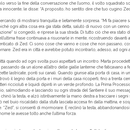
olo verso la fine della conversazione che l’uomo, il volto squadrato sot
ia innocente, le disse: “A proposito, ho sentito dire che tuo cugino Zed
cercando di mostrarsi tranquilla e lietamente sorpresa. “Mi fa piacere 
oiché ogni altra cosa era gia stata detta, salutò di nuovo con un cenno 
ione” si congedò, e riprese la sua strada. Di tutto ciò che era stato d
ll’ultima frase continuava a risuonarle in mente, ricostruendo davanti ai
enticato di Zed. Ci sono cose che vanno e cose che non passano, co
rnare. Zed era in città e avrebbe potuto incontrarlo, adesso, ad ogni 
ittà quando ad ogni svolta puoi aspettarti un incontro. Marta procedet
, passando da un alone all’altro delle gialle lanterne che faticavano a fe
ette lastricate, ponti sui canali. Quando giunse alla porta di casa, in un
trovò il legno della porta e i muri della casa ricoperti, fino a trenta cen
atteri riccioluti e liquidi dipinti in un verde profondo. La Prima Process
o, salmodiando e lasciando su ogni strada del Santiere il suo messa
 chinò la testa, e alzò istintivamente la mano destra a tracciare i segni 
ò nel buio riscaldato dalla stufa lasciata accesa fin dalla mattina, e sos
“Zed”, si consentì di mormorare. E reclinò la testa, abbandonandosi a
ome le avesse tolto anche l’ultima forza.