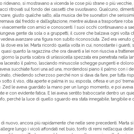
o ridevano, si mostravano a vicenda le cose più strane o più vecchie, s
acci ritrovati sul fondo dei cassetti che svuotavano. Qualcuno, diment
anzare, giusto qualche salto, alla musica dei tre suonatori che serissim
remava dal freddo e dall’agitazione, mentre aiutava a trasportare roba v
 vivacemente con amici e conoscenti. I suoi occhi continuavano a sae
iungeva gente da sola o a gruppetti, il cuore che balzava ogni volta c
vedeva avanzare una figura non subito riconosciuta. Zed era venuto gi
là dove era lei. Marta ricordò quella volta in cui, nonostante i guanti, si
, quasi quanto la ragazzina che ora davanti a lei non riusciva a trattene
l giorno la punta scabra di un’assicella spezzata era penetrata nella la
eva lacerato il palmo, lasciando minuscole schegge pungenti e doloro
e aveva succhiate fuori una ad una, mordendosi piano il palmo con i de
cinato, chiedendo scherzoso perché non si dava da fare, per tutta risp
otto il viso, dita aperte e palma in su, esposta, offesa e un po’ trem
e. Zed le aveva guardato la mano per un lungo momento, e poi aveva d
e e con evidente fatica. E lei aveva sentito traboccarle dentro un qui
o, perché la luce di quello sguardo era stata innegabile, tangibile e
di nuovo, ancora più rapidamente che nelle sere precedenti. Marta si 
i allegre lungo i vicoli affondati nel buio, tonfo di remi nell’acqua dell