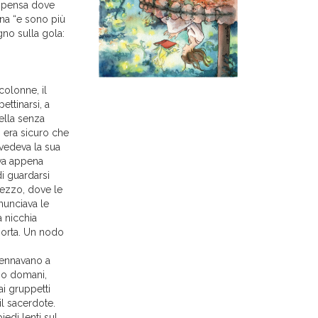
ispensa dove
nna “e sono più
gno sulla gola:
colonne, il
ettinarsi, a
ella senza
 era sicuro che
rivedeva la sua
ava appena
i guardarsi
 mezzo, dove le
nunciava le
a nicchia
 morta. Un nodo
cennavano a
amo domani,
i gruppetti
l sacerdote.
iedi lenti sul