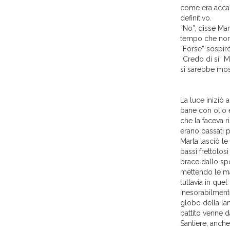
come era accad
definitivo.
“No”, disse Mar
tempo che non è
“Forse” sospir
“Credo di sì” Ma
si sarebbe most
La luce iniziò 
pane con olio e
che la faceva r
erano passati p
Marta lasciò le
passi frettolos
brace dallo sp
mettendo le man
tuttavia in que
inesorabilmente
globo della lam
battito venne da
Santiere, anche