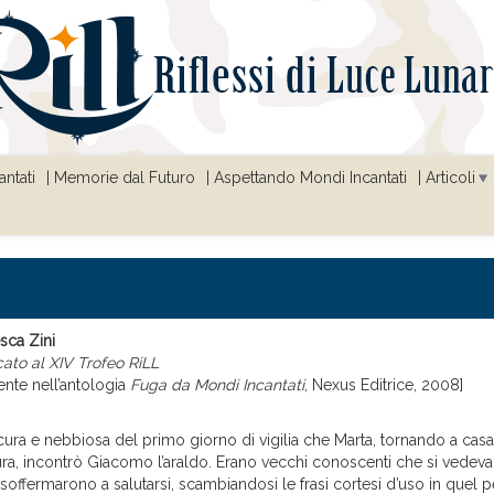
ntati
Memorie dal Futuro
Aspettando Mondi Incantati
Articoli
sca Zini
cato al XIV Trofeo RiLL
ente nell’antologia
Fuga da Mondi Incantati
, Nexus Editrice, 2008]
cura e nebbiosa del primo giorno di vigilia che Marta, tornando a casa
ura, incontrò Giacomo l’araldo. Erano vecchi conoscenti che si vedev
 soffermarono a salutarsi, scambiandosi le frasi cortesi d’uso in quel 