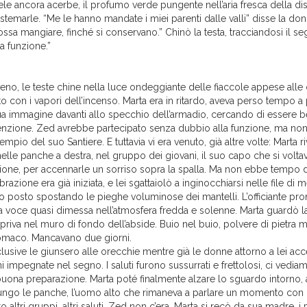
ele ancora acerbe, il profumo verde pungente nell’aria fresca della d
stemarle. “Me le hanno mandate i miei parenti dalle valli” disse la do
ssa mangiare, finché si conservano.” Chinò la testa, tracciandosi il se
a funzione.”
ieno, le teste chine nella luce ondeggiante delle fiaccole appese alle 
con i vapori dell’incenso. Marta era in ritardo, aveva perso tempo a p
 sua immagine davanti allo specchio dell’armadio, cercando di essere b
tenzione. Zed avrebbe partecipato senza dubbio alla funzione, ma non
empio del suo Santiere. E tuttavia vi era venuto, già altre volte: Marta 
elle panche a destra, nel gruppo dei giovani, il suo capo che si volt
zione, per accennarle un sorriso sopra la spalla. Ma non ebbe tempo d
brazione era già iniziata, e lei sgattaiolò a inginocchiarsi nelle file di
o posto spostando le pieghe voluminose dei mantelli. L’officiante pro
 la voce quasi dimessa nell’atmosfera fredda e solenne. Marta guardò l
priva nel muro di fondo dell’abside. Buio nel buio, polvere di pietra
stomaco. Mancavano due giorni.
lusive le giunsero alle orecchie mentre già le donne attorno a lei ac
ani impegnate nel segno. I saluti furono sussurrati e frettolosi, ci vedi
buona preparazione. Marta poté finalmente alzare lo sguardo intorno, a
lungo le panche, l’uomo alto che rimaneva a parlare un momento con i
o altri gruppi, altri saluti. Zed non c’era. Marta si recò da sua madre, i p