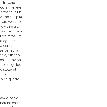
i tiravano
ico, si metteva
i stavano in un
icino alla pira,
ttare verso le
he vicino a un
à altre volte a
 era ferita. Era
re ogni tanto
na dei suoi
se dentro la
nti e, quando
osta gli aveva
ante nel gelido
istolto gli
eto e
 dolce quanto
avviò con gli
e barche che si