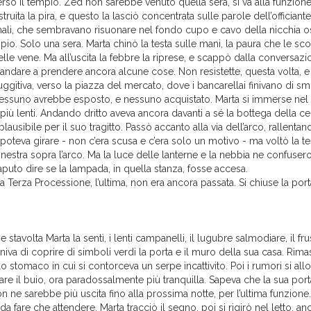
erso il tempio. Zed non sarebbe venuto quella sera, si va alla funzio
truita la pira, e questo la lasciò concentrata sulle parole dell’officiante
ali, che sembravano risuonare nel fondo cupo e cavo della nicchia o
pio. Solo una sera. Marta chinò la testa sulle mani, la paura che le sco
lle vene. Ma all’uscita la febbre la riprese, e scappò dalla conversazi
 andare a prendere ancora alcune cose. Non resistette, questa volta, e 
uggitiva, verso la piazza del mercato, dove i bancarellai finivano di smo
ssuno avrebbe esposto, e nessuno acquistato. Marta si immerse nel vi
 più lenti. Andando dritto aveva ancora davanti a sé la bottega della ce
plausibile per il suo tragitto. Passò accanto alla via dell’arco, rallenta
poteva girare - non c’era scusa e c’era solo un motivo - ma voltò la te
finestra sopra l’arco. Ma la luce delle lanterne e la nebbia ne confusero
puto dire se la lampada, in quella stanza, fosse accesa.
a Terza Processione, l’ultima, non era ancora passata. Si chiuse la porta
e stavolta Marta la sentì, i lenti campanelli, il lugubre salmodiare, il fru
niva di coprire di simboli verdi la porta e il muro della sua casa. Rima
 lo stomaco in cui si contorceva un serpe incattivito. Poi i rumori si all
are il buio, ora paradossalmente più tranquilla. Sapeva che la sua po
non ne sarebbe più uscita fino alla prossima notte, per l’ultima funzione.
 da fare che attendere. Marta tracciò il segno, poi si rigirò nel letto,