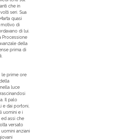
anti che in
olti seri. Sua
Marta quasi
 motivo di
ordavano di lui.
La Processione
davanzale della
pense prima di
i.
o le prime ore
della
 nella luce
 trascinandosi
. Il palo
i e dai portoni,
i uomini e i
e ed assi che
olta versato
i uomini anziani
giovani