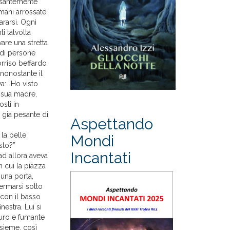
pesantemente
 mani arrossate
ararsi. Ogni
i talvolta
are una stretta
 di persone
orriso beffardo
 nonostante il
a: “Ho visto
 sua madre,
sti in
 gia pesante di
Aspettando
la pelle
Mondi
sto?”
Incantati
 ad allora aveva
n cui la piazza
 una porta,
fermarsi sotto
a con il basso
nestra. Lui si
scuro e fumante
nsieme, così