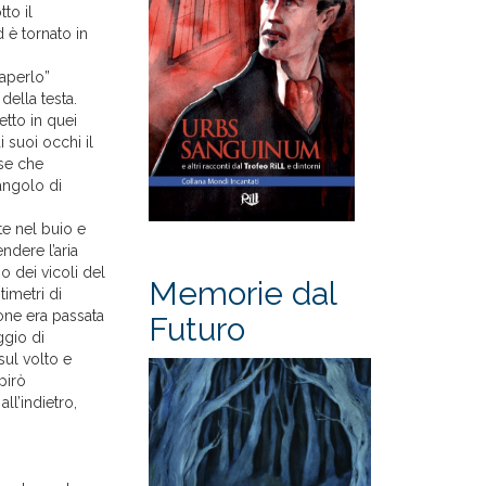
to il
 è tornato in
saperlo”
della testa.
etto in quei
 suoi occhi il
se che
angolo di
te nel buio e
ndere l’aria
o dei vicoli del
Memorie dal
timetri di
ione era passata
Futuro
ggio di
sul volto e
pirò
ll’indietro,