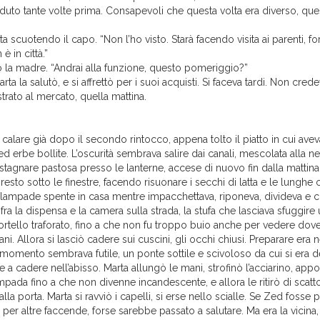
uto tante volte prima. Consapevoli che questa volta era diverso, ques
ta scuotendo il capo. “Non l’ho visto. Starà facendo visita ai parenti, f
 in città.”
ò la madre. “Andrai alla funzione, questo pomeriggio?”
rta la salutò, e si affrettò per i suoi acquisti. Si faceva tardi. Non cre
rato al mercato, quella mattina.
a calare già dopo il secondo rintocco, appena tolto il piatto in cui av
d erbe bollite. L’oscurità sembrava salire dai canali, mescolata alla 
istagnare pastosa presso le lanterne, accese di nuovo fin dalla mattina
resto sotto le finestre, facendo risuonare i secchi di latta e le lunghe c
 lampade spente in casa mentre impacchettava, riponeva, divideva e co
i fra la dispensa e la camera sulla strada, la stufa che lasciava sfuggire
ortello traforato, fino a che non fu troppo buio anche per vedere dove
i. Allora si lasciò cadere sui cuscini, gli occhi chiusi. Preparare era 
l momento sembrava futile, un ponte sottile e scivoloso da cui si era de
 a cadere nell’abisso. Marta allungò le mani, strofinò l’acciarino, appo
pada fino a che non divenne incandescente, e allora le ritirò di scat
lla porta. Marta si ravviò i capelli, si erse nello scialle. Se Zed fosse 
 per altre faccende, forse sarebbe passato a salutare. Ma era la vicina