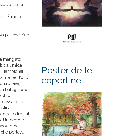
ta volta era
orse. È molto
deva più che Zed
eva mangiato
nebbia umida
Poster delle
. I lampionai
anne per l’olio.
copertine
ntrollava, i
 un baluginìo di
 stava
necessario, e
stinati
ggiò le dita sul
to. Un debole
passato dal
, che portava