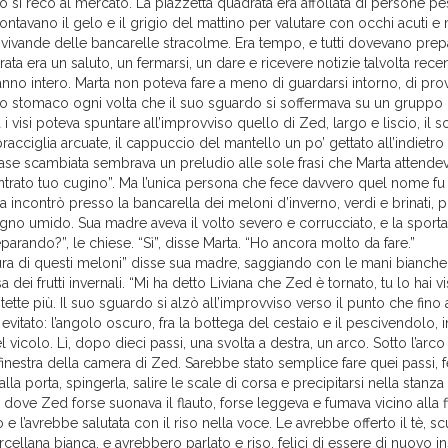
o si recò al mercato. La piazzetta quadrata era affollata di persone 
frontavano il gelo e il grigio del mattino per valutare con occhi acuti e
e vivande delle bancarelle stracolme. Era tempo, e tutti dovevano prep
ata era un saluto, un fermarsi, un dare e ricevere notizie talvolta recent
anno intero. Marta non poteva fare a meno di guardarsi intorno, di prov
lo stomaco ogni volta che il suo sguardo si soffermava su un gruppo
 i visi poteva spuntare all’improvviso quello di Zed, largo e liscio, il s
opracciglia arcuate, il cappuccio del mantello un po’ gettato all’indietro
ase scambiata sembrava un preludio alle sole frasi che Marta attendev
ntrato tuo cugino”. Ma l’unica persona che fece davvero quel nome fu
 incontrò presso la bancarella dei meloni d’inverno, verdi e brinati, po
gno umido. Sua madre aveva il volto severo e corrucciato, e la sporta
eparando?”, le chiese. “Sì”, disse Marta. “Ho ancora molto da fare.”
ra di questi meloni” disse sua madre, saggiando con le mani bianche 
dei frutti invernali. “Mi ha detto Liviana che Zed è tornato, tu lo hai vi
tette più. Il suo sguardo si alzò all’improvviso verso il punto che fino
vitato: l’angolo oscuro, fra la bottega del cestaio e il pescivendolo, i
l vicolo. Lì, dopo dieci passi, una svolta a destra, un arco. Sotto l’arco
 finestra della camera di Zed. Sarebbe stato semplice fare quei passi, 
alla porta, spingerla, salire le scale di corsa e precipitarsi nella stanz
li dove Zed forse suonava il flauto, forse leggeva e fumava vicino alla fi
 e l’avrebbe salutata con il riso nella voce. Le avrebbe offerto il tè, 
rcellana bianca, e avrebbero parlato e riso, felici di essere di nuovo i