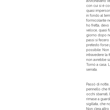
avvicinavano v
con cui si è cos
quasi imperson
in fondo al tem
formicolante ne
ho fretta, devo
veloce, quasi f
giorno dopo ne
passi si fecero
pretesto forse 
possibile. Non 
intravedere la 
non avrebbe sa
Tornò a casa. L
serrata.
Passò di notte, 
pennello che fi
occhi sbarrati,
rimase a guard
sigillata, che 
Non c’era altro