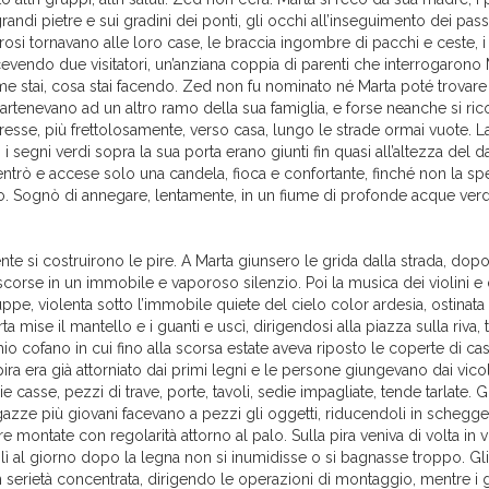
grandi pietre e sui gradini dei ponti, gli occhi all’inseguimento dei pass
osi tornavano alle loro case, le braccia ingombre di pacchi e ceste, i v
evendo due visitatori, un’anziana coppia di parenti che interrogarono 
me stai, cosa stai facendo. Zed non fu nominato né Marta poté trovare
partenevano ad un altro ramo della sua famiglia, e forse neanche si ric
diresse, più frettolosamente, verso casa, lungo le strade ormai vuote. 
: i segni verdi sopra la sua porta erano giunti fin quasi all’altezza del 
 entrò e accese solo una candela, fioca e confortante, finché non la s
to. Sognò di annegare, lentamente, in un fiume di profonde acque verd
nte si costruirono le pire. A Marta giunsero le grida dalla strada, dop
scorse in un immobile e vaporoso silenzio. Poi la musica dei violini e 
uppe, violenta sotto l’immobile quiete del cielo color ardesia, ostinata
ta mise il mantello e i guanti e uscì, dirigendosi alla piazza sulla riva,
io cofano in cui fino alla scorsa estate aveva riposto le coperte di casa
pira era già attorniato dai primi legni e le persone giungevano dai vicol
 casse, pezzi di trave, porte, tavoli, sedie impagliate, tende tarlate. Gl
gazze più giovani facevano a pezzi gli oggetti, riducendoli in schegg
 montate con regolarità attorno al palo. Sulla pira veniva di volta in v
 lì al giorno dopo la legna non si inumidisse o si bagnasse troppo. Gl
 serietà concentrata, dirigendo le operazioni di montaggio, mentre i 