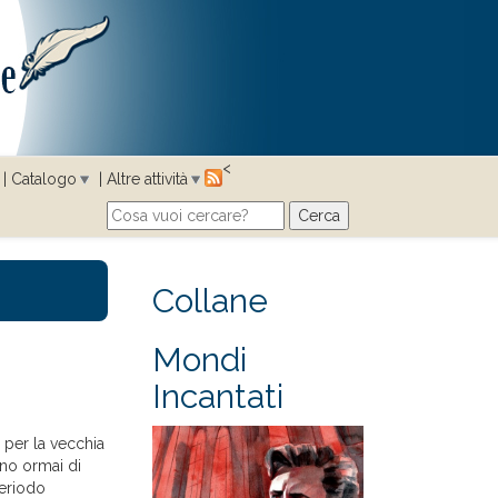
<
Catalogo
Altre attività
Cerca
Search form
Collane
Mondi
Incantati
 per la vecchia
ano ormai di
periodo