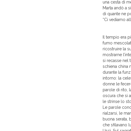
una cesta di m
Marta andò a si
di quante ne po
“Ci vediamo all
Il tempio era p
fumo mescolato 
ricostruire la
mostrarne l’in
si recasse nel t
schiena china n
durante la fun
intorno: la cele
donne le fecer
parole di rito,
oscura che si a
le strinse lo 
Le parole conc
rialzarsi, le m
buona serata, 
che sfilavano 
Uscì. Sul sagrat