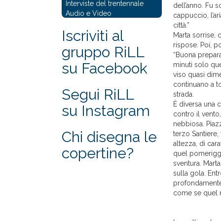
Interviste del trentennale
dell’anno. Fu s
Audio e Video
cappuccio, l’ar
città.”
Iscriviti al
Marta sorrise, 
rispose. Poi, p
gruppo RiLL
“Buona preparaz
su Facebook
minuti solo que
viso quasi dim
continuano a to
Segui RiLL
strada.
È diversa una c
su Instagram
contro il vento
nebbiosa. Piazz
Chi disegna le
terzo Santiere, 
altezza, di car
copertine?
quel pomeriggi
sventura. Marta
sulla gola. Entr
profondamente. 
come se quel n