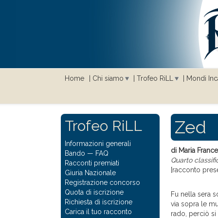
Home
Chi siamo
Trofeo RiLL
Mondi Inca
Zed
Trofeo RiLL
Informazioni generali
di Maria France
Bando
—
FAQ
Quarto classifi
Racconti premiati
[racconto pres
Giuria Nazionale
Registrazione concorso
Quota di iscrizione
Fu nella sera s
Richiesta di iscrizione
via sopra le m
Carica il tuo racconto
rado, perciò si