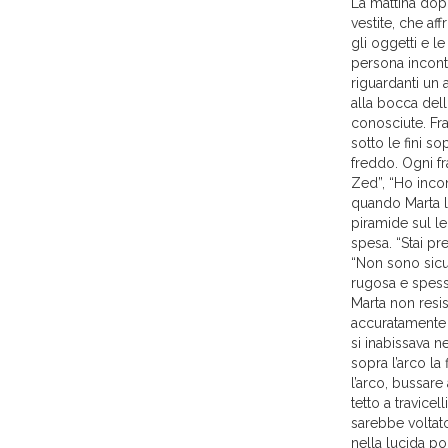
La mattina dop
vestite, che af
gli oggetti e l
persona incontr
riguardanti un 
alla bocca del
conosciute. Fra
sotto le fini s
freddo. Ogni fr
Zed”, “Ho inco
quando Marta la
piramide sul le
spesa. “Stai pr
“Non sono sicu
rugosa e spessa 
Marta non resis
accuratamente e
si inabissava ne
sopra l’arco la
l’arco, bussare 
tetto a travicel
sarebbe voltato
nella lucida po