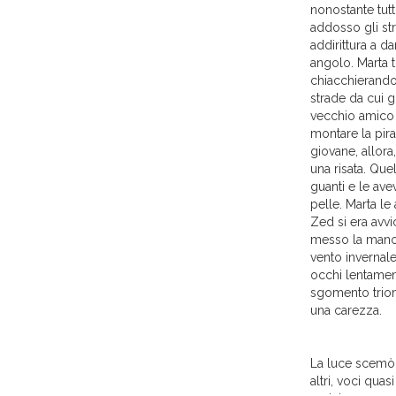
nonostante tutt
addosso gli str
addirittura a d
angolo. Marta t
chiacchierando
strade da cui g
vecchio amico 
montare la pira 
giovane, allora
una risata. Que
guanti e le av
pelle. Marta l
Zed si era avvi
messo la mano s
vento invernal
occhi lentament
sgomento trionf
una carezza.
La luce scemò 
altri, voci quas