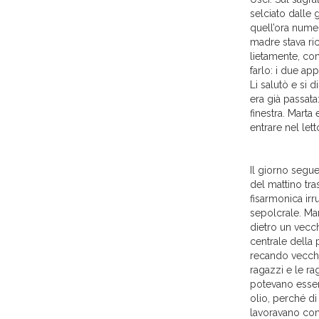
selciato dalle 
quell’ora numer
madre stava ric
lietamente, co
farlo: i due ap
Li salutò e si 
era già passata
finestra. Marta
entrare nel let
Il giorno segue
del mattino tra
fisarmonica irr
sepolcrale. Mar
dietro un vecch
centrale della 
recando vecchie
ragazzi e le ra
potevano essere
olio, perché di
lavoravano con