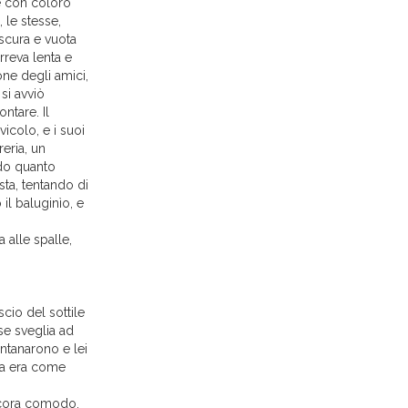
ne con coloro
, le stesse,
scura e vuota
rreva lenta e
one degli amici,
si avviò
ntare. Il
colo, e i suoi
reria, un
ndo quanto
sta, tentando di
 il baluginìo, e
 alle spalle,
scio del sottile
se sveglia ad
ontanarono e lei
rta era come
 ancora comodo,