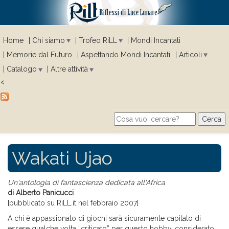
Home
Chi siamo
Trofeo RiLL
Mondi Incantati
Memorie dal Futuro
Aspettando Mondi Incantati
Articoli
Catalogo
Altre attività
<
Cerca
Search form
Wakati Ujao
Un'antologia di fantascienza dedicata all'Africa
di Alberto Panicucci
[pubblicato su RiLL.it nel febbraio 2007]
A chi è appassionato di giochi sarà sicuramente capitato di
essere qualche volta “criticato” per questo hobby, considerato