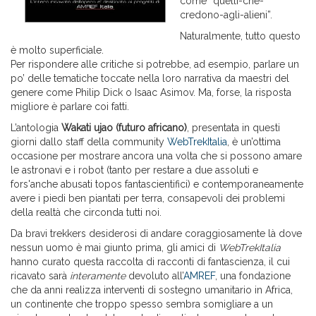
come “quelli-che-
credono-agli-alieni”.
Naturalmente, tutto questo
è molto superficiale.
Per rispondere alle critiche si potrebbe, ad esempio, parlare un
po’ delle tematiche toccate nella loro narrativa da maestri del
genere come Philip Dick o Isaac Asimov. Ma, forse, la risposta
migliore è parlare coi fatti.
L’antologia
Wakati ujao (futuro africano)
, presentata in questi
giorni dallo staff della community
WebTrekItalia
, è un’ottima
occasione per mostrare ancora una volta che si possono amare
le astronavi e i robot (tanto per restare a due assoluti e
fors'anche abusati topos fantascientifici) e contemporaneamente
avere i piedi ben piantati per terra, consapevoli dei problemi
della realtà che circonda tutti noi.
Da bravi trekkers desiderosi di andare coraggiosamente là dove
nessun uomo è mai giunto prima, gli amici di
WebTrekItalia
hanno curato questa raccolta di racconti di fantascienza, il cui
ricavato sarà
interamente
devoluto all’
AMREF
, una fondazione
che da anni realizza interventi di sostegno umanitario in Africa,
un continente che troppo spesso sembra somigliare a un