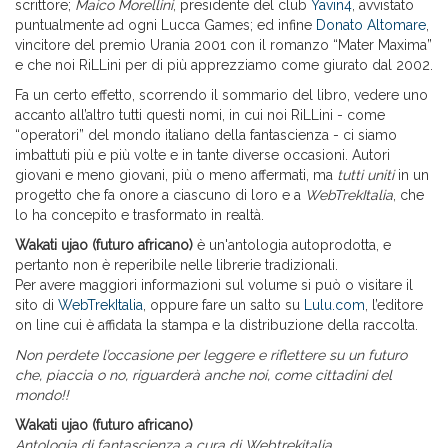
scrittore;
Maico Morellini
, presidente del club
Yavin4
, avvistato
puntualmente ad ogni Lucca Games; ed infine
Donato Altomare
,
vincitore del premio Urania 2001 con il romanzo “Mater Maxima”
e che noi RiLLini per di più apprezziamo come giurato dal 2002.
Fa un certo effetto, scorrendo il sommario del libro, vedere uno
accanto all’altro tutti questi nomi, in cui noi RiLLini - come
“operatori” del mondo italiano della fantascienza - ci siamo
imbattuti più e più volte e in tante diverse occasioni. Autori
giovani e meno giovani, più o meno affermati, ma
tutti uniti
in un
progetto che fa onore a ciascuno di loro e a
WebTrekItalia
, che
lo ha concepito e trasformato in realtà.
Wakati ujao (futuro africano)
è un'antologia autoprodotta, e
pertanto non è reperibile nelle librerie tradizionali.
Per avere maggiori informazioni sul volume si può o visitare il
sito di
WebTrekItalia
, oppure fare un salto su
Lulu.com
, l’editore
on line cui è affidata la stampa e la distribuzione della raccolta.
Non perdete l’occasione per leggere e riflettere su un futuro
che, piaccia o no, riguarderà anche noi, come cittadini del
mondo!!
Wakati ujao (futuro africano)
Antologia di fantascienza a cura di Webtrekitalia