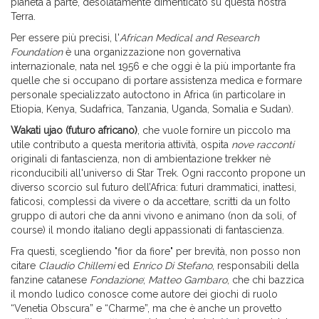
pianeta a parte, desolatamente dimenticato su questa nostra
Terra.
Per essere più precisi, l'
African Medical and Research
Foundation
è una organizzazione non governativa
internazionale, nata nel 1956 e che oggi è la più importante fra
quelle che si occupano di portare assistenza medica e formare
personale specializzato autoctono in Africa (in particolare in
Etiopia, Kenya, Sudafrica, Tanzania, Uganda, Somalia e Sudan).
Wakati ujao (futuro africano)
, che vuole fornire un piccolo ma
utile contributo a questa meritoria attività, ospita
nove racconti
originali di fantascienza, non di ambientazione trekker nè
riconducibili all'universo di Star Trek. Ogni racconto propone un
diverso scorcio sul futuro dell’Africa: futuri drammatici, inattesi,
faticosi, complessi da vivere o da accettare, scritti da un folto
gruppo di autori che da anni vivono e animano (non da soli, of
course) il mondo italiano degli appassionati di fantascienza.
Fra questi, scegliendo "fior da fiore" per brevità, non posso non
citare
Claudio Chillemi
ed
Enrico Di Stefano
, responsabili della
fanzine catanese
Fondazione
;
Matteo Gambaro
, che chi bazzica
il mondo ludico conosce come autore dei giochi di ruolo
“Venetia Obscura” e “Charme”, ma che è anche un provetto