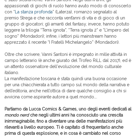
appassionati di giochi di ruolo hanno avuto modo di conoscerlo
con “
La stanza profonda
” (Laterza), romanzo segnalato al
premio Strega e che racconta vent’anni di vita e di gioco di un
gruppo di giocatori; gli amanti del fantasy, invece, hanno potuto
leggere la trilogia “Terra ignota”, “Terra ignota 2” e “L’impero del
sogno” (Mondadori); infine, i lettori più mainstream hanno
apprezzato il recente “I Fratelli Michelangelo” (Mondadori).
Oltre che scrivere, Vanni Santoni è impegnato in mille attività in
campo letterario (è anche giurato del Trofeo RiLL dal 2017), ed è
un attento osservatore dell'evoluzione del mondo culturale
italiano.
La manifestazione toscana è stata quindi una buona occasione
per una chiacchierata a tutto campo sul mondo della narrativa e
dell’editoria, anche nell’ottica di dare qualche consiglio a chi si
avvicina come aspirante autore a quel mondo….
Partiamo da Lucca Comics & Games, uno degli eventi dedicati al
mondo nerd
che negli ultimi anni ha conosciuto una crescita
inimmaginabile, fino a diventare una delle manifestazioni più
rilevanti a livello europeo. Ti è capitato di frequentarlo anche
prima di questa esplosione, e in cosa è cambiato nel corso