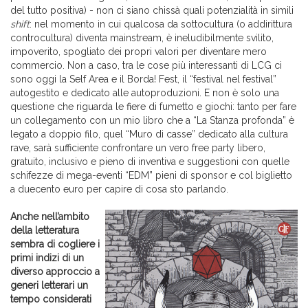
del tutto positiva) - non ci siano chissà quali potenzialità in simili
shift
: nel momento in cui qualcosa da sottocultura (o addirittura
controcultura) diventa mainstream, è ineludibilmente svilito,
impoverito, spogliato dei propri valori per diventare mero
commercio. Non a caso, tra le cose più interessanti di LCG ci
sono oggi la Self Area e il Borda! Fest, il “festival nel festival”
autogestito e dedicato alle autoproduzioni. E non è solo una
questione che riguarda le fiere di fumetto e giochi: tanto per fare
un collegamento con un mio libro che a “La Stanza profonda” è
legato a doppio filo, quel “Muro di casse” dedicato alla cultura
rave, sarà sufficiente confrontare un vero free party libero,
gratuito, inclusivo e pieno di inventiva e suggestioni con quelle
schifezze di mega-eventi “EDM” pieni di sponsor e col biglietto
a duecento euro per capire di cosa sto parlando.
Anche nell’ambito
della letteratura
sembra di cogliere i
primi indizi di un
diverso approccio a
generi letterari un
tempo considerati