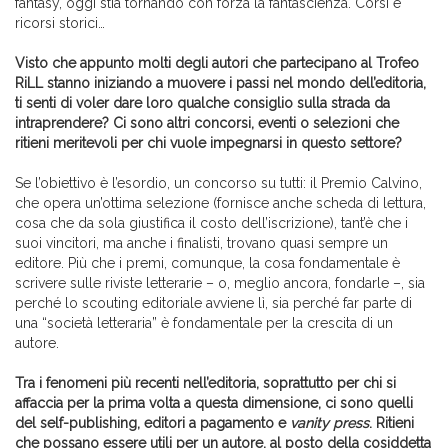
fantasy, oggi stia tornando con forza la fantascienza. Corsi e
ricorsi storici…
Visto che appunto molti degli autori che partecipano al Trofeo
RiLL stanno iniziando a muovere i passi nel mondo dell’editoria,
ti senti di voler dare loro qualche consiglio sulla strada da
intraprendere? Ci sono altri concorsi, eventi o selezioni che
ritieni meritevoli per chi vuole impegnarsi in questo settore?
Se l’obiettivo è l’esordio, un concorso su tutti: il Premio Calvino,
che opera un’ottima selezione (fornisce anche scheda di lettura,
cosa che da sola giustifica il costo dell’iscrizione), tant’è che i
suoi vincitori, ma anche i finalisti, trovano quasi sempre un
editore. Più che i premi, comunque, la cosa fondamentale è
scrivere sulle riviste letterarie – o, meglio ancora, fondarle –, sia
perché lo scouting editoriale avviene lì, sia perché far parte di
una “società letteraria” è fondamentale per la crescita di un
autore.
Tra i fenomeni più recenti nell’editoria, soprattutto per chi si
affaccia per la prima volta a questa dimensione, ci sono quelli
del self-publishing, editori a pagamento e
vanity press
. Ritieni
che possano essere utili per un autore, al posto della cosiddetta