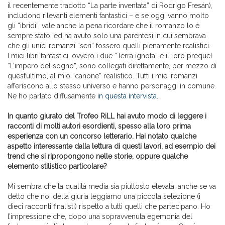
il recentemente tradotto “La parte inventata” di Rodrigo Fresán),
includono rilevanti elementi fantastici – e se oggi vanno molto
gli “ibridi”, vale anche la pena ricordare che il romanzo lo è
sempre stato, ed ha avuto solo una parentesi in cui sembrava
che gli unici romanzi “seri” fossero quelli pienamente realistici.
I miei libri fantastici, ovvero i due “Terra ignota” e il loro prequel
“L’impero del sogno”, sono collegati direttamente, per mezzo di
quest’ultimo, al mio “canone” realistico. Tutti i miei romanzi
afferiscono allo stesso universo e hanno personaggi in comune.
Ne ho parlato diffusamente
in questa intervista
.
In quanto giurato del Trofeo RiLL hai avuto modo di leggere i
racconti di molti autori esordienti, spesso alla loro prima
esperienza con un concorso letterario. Hai notato qualche
aspetto interessante dalla lettura di questi lavori, ad esempio dei
trend che si ripropongono nelle storie, oppure qualche
elemento stilistico particolare?
Mi sembra che la qualità media sia piuttosto elevata, anche se va
detto che noi della giuria leggiamo una piccola selezione (i
dieci racconti finalisti) rispetto a tutti quelli che partecipano. Ho
l’impressione che, dopo una sopravvenuta egemonia del