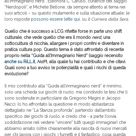
all’immaginario nerd”, Eleonora C. Caruso, curatrice del saggio
“Nerdopoli”, e Michele Bellone, da sempre attento al tema nei
suoi articoli – su questo mutamento e sulla situazione attuale; le
loro risposte
possono essere lette qui
, su
Il Corriere della Sera
.
Quello che è successo a LCG riflette forse in parte uno shift
culturale, che vede quello che era il mondo
nerd
, una
sottocultura di nicchia, allargare i propri confini e diventare in
pratica cultura pop. Questo tema è stato affrontato di recente
proprio nella “Guida all’Immaginario Nerd” (saggio recensito
anche su RiLL.it
,
NdP
), alla quale tu hai contribuito e che citavi.
Quali sono a tuo avviso le potenzialità e quali i rischi di questa
evoluzione?
Il mio contributo alla “Guida all’immaginario nerd” è minimo,
solo una scheda sui giochi di ruolo, ma condivido le tesi che lì
sono sostenute in particolare da Gregorio Magini e Jacopo
Nacci. Io ho affrontato la questione in modo abbastanza
dettagliato ne “La Stanza profonda”, partendo dall’ambito
specifico dei giochi di ruolo, e credo che - a parte l’ovvia
soddisfazione nel vedere “vincere” tutti quegli immaginarî che
abbiamo amato (oltre chiaramente alla nascita di nuovi mercati
per chi lavora con i giochi, i fumetti e il fantastico, cosa questa