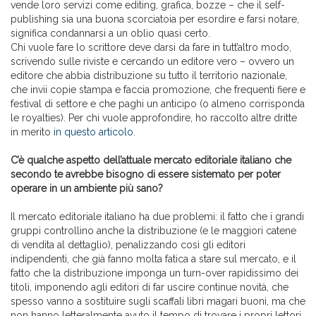
vende loro servizi come editing, grafica, bozze – che il self-
publishing sia una buona scorciatoia per esordire e farsi notare,
significa condannarsi a un oblio quasi certo.
Chi vuole fare lo scrittore deve darsi da fare in tutt’altro modo,
scrivendo sulle riviste e cercando un editore vero – ovvero un
editore che abbia distribuzione su tutto il territorio nazionale,
che invii copie stampa e faccia promozione, che frequenti fiere e
festival di settore e che paghi un anticipo (o almeno corrisponda
le royalties). Per chi vuole approfondire, ho raccolto altre dritte
in merito
in questo articolo
.
C’è qualche aspetto dell’attuale mercato editoriale italiano che
secondo te avrebbe bisogno di essere sistemato per poter
operare in un ambiente più sano?
Il mercato editoriale italiano ha due problemi: il fatto che i grandi
gruppi controllino anche la distribuzione (e le maggiori catene
di vendita al dettaglio), penalizzando così gli editori
indipendenti, che già fanno molta fatica a stare sul mercato, e il
fatto che la distribuzione imponga un turn-over rapidissimo dei
titoli, imponendo agli editori di far uscire continue novità, che
spesso vanno a sostituire sugli scaffali libri magari buoni, ma che
non hanno letteralmente avuto il tempo di trovare i propri lettori.