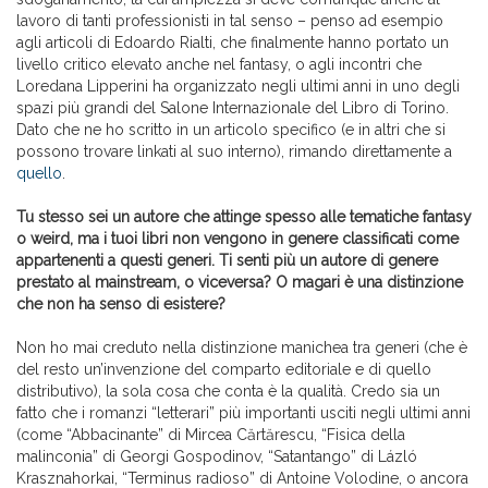
lavoro di tanti professionisti in tal senso – penso ad esempio
agli articoli di Edoardo Rialti, che finalmente hanno portato un
livello critico elevato anche nel fantasy, o agli incontri che
Loredana Lipperini ha organizzato negli ultimi anni in uno degli
spazi più grandi del Salone Internazionale del Libro di Torino.
Dato che ne ho scritto in un articolo specifico (e in altri che si
possono trovare linkati al suo interno), rimando direttamente a
quello
.
Tu stesso sei un autore che attinge spesso alle tematiche fantasy
o weird, ma i tuoi libri non vengono in genere classificati come
appartenenti a questi generi. Ti senti più un autore di genere
prestato al mainstream, o viceversa? O magari è una distinzione
che non ha senso di esistere?
Non ho mai creduto nella distinzione manichea tra generi (che è
del resto un’invenzione del comparto editoriale e di quello
distributivo), la sola cosa che conta è la qualità. Credo sia un
fatto che i romanzi “letterari” più importanti usciti negli ultimi anni
(come “Abbacinante” di Mircea Cărtărescu, “Fisica della
malinconia” di Georgi Gospodinov, “Satantango” di Lázló
Krasznahorkai, “Terminus radioso” di Antoine Volodine, o ancora