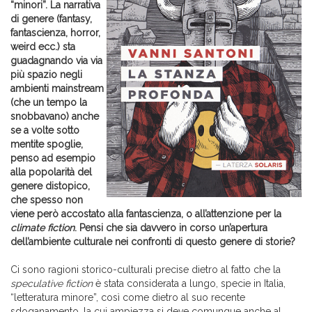
“minori”. La narrativa
di genere (fantasy,
fantascienza, horror,
weird ecc.) sta
guadagnando via via
più spazio negli
ambienti mainstream
(che un tempo la
snobbavano) anche
se a volte sotto
mentite spoglie,
penso ad esempio
alla popolarità del
genere distopico,
che spesso non
viene però accostato alla fantascienza, o all’attenzione per la
climate fiction
. Pensi che sia davvero in corso un’apertura
dell’ambiente culturale nei confronti di questo genere di storie?
Ci sono ragioni storico-culturali precise dietro al fatto che la
speculative fiction
è stata considerata a lungo, specie in Italia,
“letteratura minore”, così come dietro al suo recente
sdoganamento, la cui ampiezza si deve comunque anche al