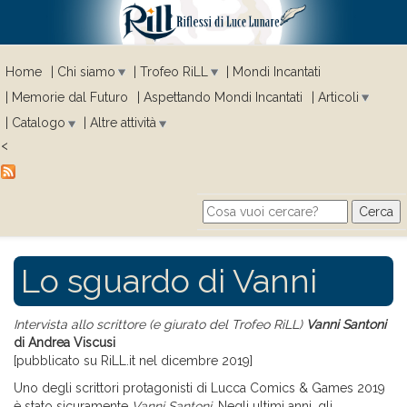
Home
Chi siamo
Trofeo RiLL
Mondi Incantati
Memorie dal Futuro
Aspettando Mondi Incantati
Articoli
Catalogo
Altre attività
<
Cerca
Search form
Lo sguardo di Vanni
Intervista allo scrittore (e giurato del Trofeo RiLL)
Vanni Santoni
di Andrea Viscusi
[pubblicato su RiLL.it nel dicembre 2019]
Uno degli scrittori protagonisti di Lucca Comics & Games 2019
è stato sicuramente
Vanni Santoni
. Negli ultimi anni, gli