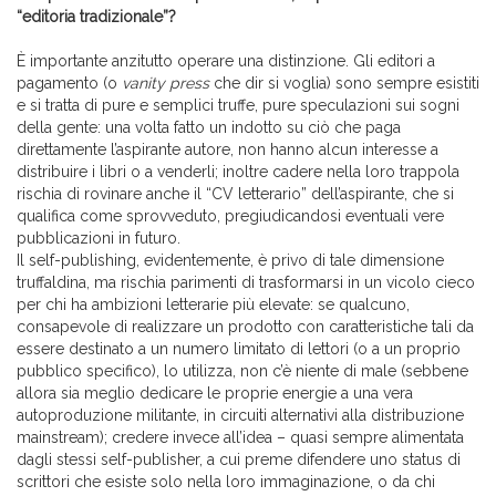
“editoria tradizionale”?
È importante anzitutto operare una distinzione. Gli editori a
pagamento (o
vanity press
che dir si voglia) sono sempre esistiti
e si tratta di pure e semplici truffe, pure speculazioni sui sogni
della gente: una volta fatto un indotto su ciò che paga
direttamente l’aspirante autore, non hanno alcun interesse a
distribuire i libri o a venderli; inoltre cadere nella loro trappola
rischia di rovinare anche il “CV letterario” dell’aspirante, che si
qualifica come sprovveduto, pregiudicandosi eventuali vere
pubblicazioni in futuro.
Il self-publishing, evidentemente, è privo di tale dimensione
truffaldina, ma rischia parimenti di trasformarsi in un vicolo cieco
per chi ha ambizioni letterarie più elevate: se qualcuno,
consapevole di realizzare un prodotto con caratteristiche tali da
essere destinato a un numero limitato di lettori (o a un proprio
pubblico specifico), lo utilizza, non c’è niente di male (sebbene
allora sia meglio dedicare le proprie energie a una vera
autoproduzione militante, in circuiti alternativi alla distribuzione
mainstream); credere invece all’idea – quasi sempre alimentata
dagli stessi self-publisher, a cui preme difendere uno status di
scrittori che esiste solo nella loro immaginazione, o da chi