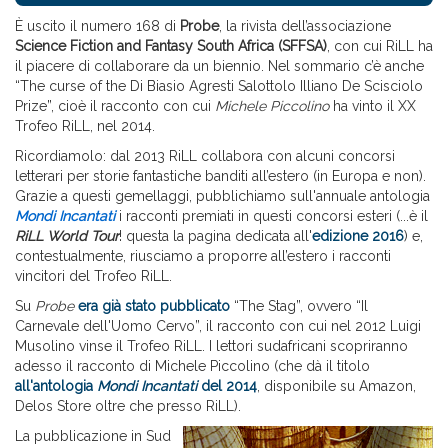
È uscito il numero 168 di
Probe
, la rivista dell’associazione
Science Fiction and Fantasy South Africa (SFFSA)
, con cui RiLL ha
il piacere di collaborare da un biennio. Nel sommario c’è anche
“The curse of the Di Biasio Agresti Salottolo Illiano De Scisciolo
Prize”, cioè il racconto con cui
Michele Piccolino
ha vinto il XX
Trofeo RiLL, nel 2014.
Ricordiamolo: dal 2013 RiLL collabora con alcuni concorsi
letterari per storie fantastiche banditi all’estero (in Europa e non).
Grazie a questi gemellaggi, pubblichiamo sull'annuale antologia
Mondi Incantati
i racconti premiati in questi concorsi esteri (...è il
RiLL World Tour
! questa la pagina dedicata all'
edizione 2016
) e,
contestualmente, riusciamo a proporre all’estero i racconti
vincitori del Trofeo RiLL.
Su
Probe
era già stato pubblicato
“The Stag”, ovvero “Il
Carnevale dell'Uomo Cervo”, il racconto con cui nel 2012 Luigi
Musolino vinse il Trofeo RiLL. I lettori sudafricani scopriranno
adesso il racconto di Michele Piccolino (che dà il titolo
all'antologia
Mondi Incantati
del 2014
, disponibile su Amazon,
Delos Store oltre che presso RiLL).
La pubblicazione in Sud