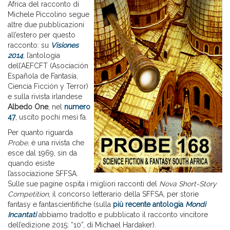
Africa del racconto di
Michele Piccolino segue
altre due pubblicazioni
all’estero per questo
racconto: su
Visiones
2014
, l’antologia
dell’AEFCFT (Asociación
Española de Fantasía,
Ciencia Ficción y Terror)
e sulla rivista irlandese
Albedo One
, nel
numero
47
, uscito pochi mesi fa.
Per quanto riguarda
Probe
, è una rivista che
esce dal 1969, sin da
quando esiste
l’associazione SFFSA.
Sulle sue pagine ospita i migliori racconti del
Nova Short-Story
Competition
, il concorso letterario della SFFSA, per storie
fantasy e fantascientifiche (sulla
più recente antologia
Mondi
Incantati
abbiamo tradotto e pubblicato il racconto vincitore
dell’edizione 2015: “10”, di Michael Hardaker).