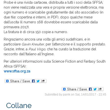
Probe è una rivista cartacea, distribuita a tutti i soci della SFFSA;
non viene realizzata una vera e propria versione elettronica, ma
ogni numero è scaricabile gratuitamente dal sito associativo (in
due file: copertina e interni, in PDF), dopo qualche mese
dall’uscita (il numero 168 dovrebbe essere scaricabile dalla
primavera 2017).
La tiratura è di circa 150 copie a numero.
Ringraziamo ancora una volta gli amici sudafricani, e in
particolare
Gavin Kreuiter
, per l’attenzione e il supporto prestato.
Grazie, infine, a
Paul Virgo
, che ha curato la traduzione del
racconto dall'Italiano all'Inglese.
Per ulteriori informazioni sulla Science Fiction and Fantasy South
Africa (SFFSA):
www.sffsa.org.za
Submitted by
panik
on Sat, 14/01/2017 - 22:45
Collane