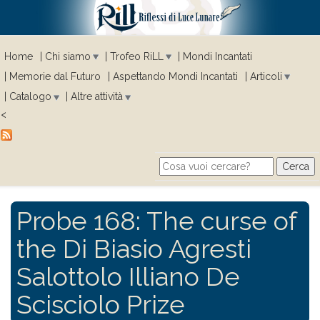
Home
Chi siamo
Trofeo RiLL
Mondi Incantati
Memorie dal Futuro
Aspettando Mondi Incantati
Articoli
Catalogo
Altre attività
<
Cerca
Search form
Probe 168: The curse of
the Di Biasio Agresti
Salottolo Illiano De
Scisciolo Prize