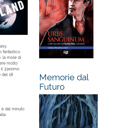
asy,
 fantastico.
, la mole di
sere molto
il 31esimo
e del 18
Memorie dal
Futuro
a è dal minuto
alla