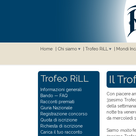
Home
Chi siamo
Trofeo RiLL
Mondi Inca
Il Tr
Trofeo RiLL
Informazioni generali
Con piacere a
Bando
—
FAQ
31esimo Trofeo
Racconti premiati
della settimana
Giuria Nazionale
notte tra venerd
Registrazione concorso
da mercoledì 19
Quota di iscrizione
Richiesta di iscrizione
Siamo
molto
fe
Carica il tuo racconto