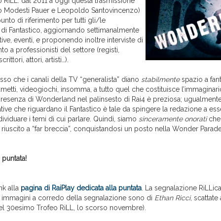
 RiLL: dal 2011 a oggi questa trasmissione
lo Modesti Pauer e Leopoldo Santovincenzo)
unto di riferimento per tutti gli/le
 di Fantastico, aggiornando settimanalmente
ative, eventi, e proponendo inoltre interviste di
 a professionisti del settore (registi,
ittori, attori, artisti…).
sso che i canali della TV “generalista” diano
stabilmente
spazio a fant
umetti, videogiochi, insomma, a tutto quel che costituisce l’immaginario
presenza di Wonderland nel palinsesto di Rai4 è preziosa; ugualmente
cative che riguardano il Fantastico è tale da spingere la redazione a es
ndividuare i temi di cui parlare. Quindi, siamo
sinceramente onorati
che 
 riuscito a “far breccia”, conquistandosi un posto nella Wonder Parad
 puntata!
nk alla
pagina di RaiPlay dedicata alla puntata
. La segnalazione RiLLic
le immagini a corredo della segnalazione sono di
Ethan Ricci
, scattate 
l 30esimo Trofeo RiLL, lo scorso novembre).