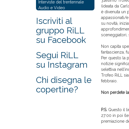
31esimo Trofeo
Interviste del trentennale
(ideata da Car
Audio e Video
è divenuta un p
appassionati/e
Iscriviti al
su novità, inizi
gruppo RiLL
approfondimento
sceneggiatori, scr
su Facebook
Non capita spe
fantascienza, f
Segui RiLL
Per questo la 
su Instagram
notizie signifi
selettiva nell’i
Trofeo RiLL sia
Chi disegna le
febbraio.
copertine?
Non perdete la
P.S.
Questo il li
27:00 in poi (
premiazione de