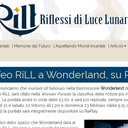
ntati
Memorie dal Futuro
Aspettando Mondi Incantati
Articoli
ofeo RiLL a Wonderland, su 
nnunciamo che
martedì 18 febbraio
, nella trasmissione
Wonderland
di
 RiLL sarà citato nella
Wonder Parade
, la classifica delle notizie più i
. La puntata andrà in onda dalle 23:00, e sarà poi replicata, sempre su 
ì 21 e sabato 22 (intorno all’1,30) e domenica 23 febbraio (dalle 9,15 ci
 la puntata sarà integralmente disponibile su RaiPlay.
lici dello spazio che Wonderland darà al