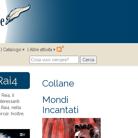
<
Catalogo
Altre attività
Cerca
Search form
Rai4
Collane
 Rai4, il
Mondi
nteressanti
Incantati
Rai4, nella
rca). Inoltre,