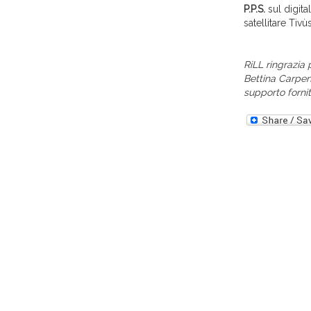
P.P.S.
sul digita
satellitare Tivù
RiLL ringrazia 
Bettina Carpent
supporto fornit