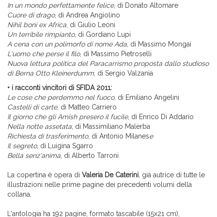
In un mondo perfettamente felice
, di Donato Altomare
Cuore di drago
, di Andrea Angiolino
Nihil boni ex Africa
, di Giulio Leoni
Un terribile rimpianto
, di Gordiano Lupi
A cena con un polimorfo di nome Ada
, di Massimo Mongai
L'uomo che perse il filo
, di Massimo Pietroselli
Nuova lettura politica del Paracarrismo proposta dallo studioso
di Berna Otto Kleinerdumm
, di Sergio Valzania
• i racconti vincitori di SFIDA 2011:
Le cose che perdemmo nel fuoco
, di Emiliano Angelini
Castelli di carte
, di Matteo Carriero
Il giorno che gli Amish presero il fucile
, di Enrico Di Addario
Nella notte assetata
, di Massimiliano Malerba
Richiesta di trasferimento
, di Antonio Milanes
e
Il segreto
, di Luigina Sgarro
Bella senz'anima
, di Alberto Tarroni
La copertina è opera di
Valeria De Caterini
,
già autrice di tutte le
illustrazioni nelle prime pagine dei precedenti volumi della
collana.
L'antologia ha 192 pagine, formato tascabile (15x21 cm),