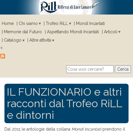
Home
Chi siamo
Trofeo RiLL
Mondi Incantati
Memorie dal Futuro
Aspettando Mondi Incantati
Articoli
Catalogo
Altre attività
<
Cerca
Search form
IL FUNZIONARIO e altri
racconti dal Trofeo RiLL
e dintorni
Dal 2011 le antologie della collana
Mondi Incantati
prendono il