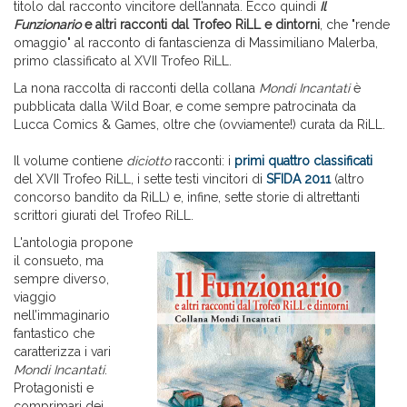
titolo dal racconto vincitore dell’annata. Ecco quindi
Il
Funzionario
e altri racconti dal Trofeo RiLL e dintorni
, che "rende
omaggio" al racconto di fantascienza di Massimiliano Malerba,
primo classificato al XVII Trofeo RiLL.
La nona raccolta di racconti della collana
Mondi Incantati
è
pubblicata dalla Wild Boar, e come sempre patrocinata da
Lucca Comics & Games, oltre che (ovviamente!) curata da RiLL.
Il volume contiene
diciotto
racconti: i
primi quattro classificati
del XVII Trofeo RiLL, i sette testi vincitori di
SFIDA 2011
(altro
concorso bandito da RiLL) e, infine, sette storie di altrettanti
scrittori giurati del Trofeo RiLL.
L'antologia propone
il consueto, ma
sempre diverso,
viaggio
nell’immaginario
fantastico che
caratterizza i vari
Mondi Incantati
.
Protagonisti e
comprimari dei