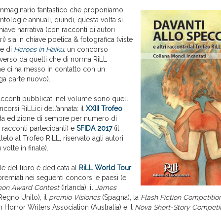
l'immaginario fantastico che proponiamo
ntologie annuali, quindi, questa volta si
chiave narrativa (con racconti di autori
ieri) sia in chiave poetica & fotografica (viste
he di
Heroes in Haiku
: un concorso
verso da quelli che di norma RiLL
he ci ha messo in contatto con un
ga parte nuovo).
acconti pubblicati nel volume sono quelli
corsi RiLLici dell’annata: il
XXIII Trofeo
da edizione di sempre per numero di
0 racconti partecipanti) e
SFIDA 2017
(il
elo al Trofeo RiLL, riservato agli autori
 volte in finale).
le del libro è dedicata al
RiLL World Tour
,
premiati nei seguenti concorsi e paesi (e
eon Award Contest
(Irlanda), il
James
Regno Unito), il
premio Visiones
(Spagna), la
Flash Fiction Competitio
an Horror Writers Association (Australia) e il
Nova Short-Story Competit