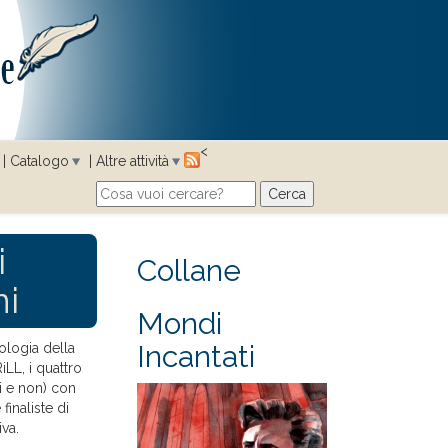
<
Catalogo
Altre attività
Cerca
Search form
i
Collane
ni
Mondi
Incantati
ologia della
RiLL, i quattro
ei e non) con
finaliste di
iva.