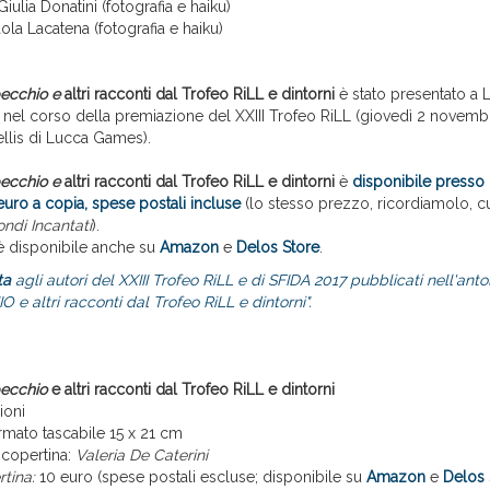
 Giulia Donatini (fotografia e haiku)
aola Lacatena (fotografia e haiku)
pecchio
e
altri racconti dal Trofeo RiLL e dintorni
è stato presentato a
nel corso della premiazione del XXIII Trofeo RiLL (giovedì 2 novembr
ellis di Lucca Games).
pecchio
e
altri racconti dal Trofeo RiLL e dintorni
è
disponibile presso 
euro a copia, spese postali incluse
(lo stesso prezzo, ricordiamolo, cui
ndi Incantati
).
ro è disponibile anche su
Amazon
e
Delos Store
.
ta
agli autori del XXIII Trofeo RiLL e di SFIDA 2017 pubblicati nell'an
e altri racconti dal Trofeo RiLL e dintorni".
pecchio
e altri racconti dal Trofeo RiLL e dintorni
ioni
rmato tascabile 15 x 21 cm
i copertina:
Valeria De Caterini
tina:
10 euro (spese postali escluse; disponibile su
Amazon
e
Delos 