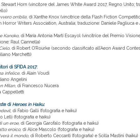
di Stewart Horn (vincitore del James White Award 2017, Regno Unito; t
llo)
vvero orribile
, di Xanthe Knox (vincitrice della Flash Fiction Competit
an Horror Writers Association, Australia; traduzione: Daniele Pagliuca e
 e Kanoko
, di María Antonia Martí Escayol (vincitrice del Premio Vision
one: Raul Ciannella)
Cielo,
di Robert O’Rourke (secondo classificato all’Aeon Award Contest
liano Marchetti)
citori di SFIDA 2017:
a infelice
,
di Alain Voudì
iliano Angelini
an Milan
, di Francesco Nucera
a Cappelletti
iste di
Heroes in Haiku
:
edevil
, di Fabio Galli (fotografia e haiku)
io Lelli (fotografia e haiku)
di un eroe
, di Georgia Garofalo (fotografia e haiku)
atto eroico
, di Alice Mascolo (fotografia e haiku)
lverà il mondo
, di Roberto Ceccanti (fotografia) e Scilla Mastini (haiku)