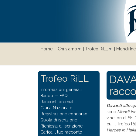
Home
Chi siamo
Trofeo RiLL
Mondi Inca
DAVA
Trofeo RiLL
racco
Informazioni generali
Bando
—
FAQ
Racconti premiati
Davanti allo s
Giuria Nazionale
serie
Mondi Inc
Registrazione concorso
vincitori di SF
Quota di iscrizione
cui il Trofeo Ri
Richiesta di iscrizione
Heroes in Haik
Carica il tuo racconto