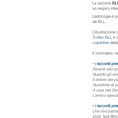
La sezione
RiL
un respiro inte
L’antologia è 
da RiLL.
L’illustrazione
Trofeo RiLL
e c
copertine
della
Il sommario, ne
• i racconti pre
Davanti allo s
Quando gli ani
Il dolore del p
Questione di p
A casa del Dia
L'amico specia
•
i racconti pre
Una strizzatina
2016, Sud Afric