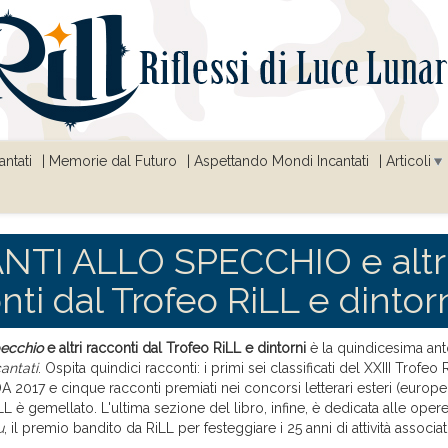
ntati
Memorie dal Futuro
Aspettando Mondi Incantati
Articoli
NTI ALLO SPECCHIO e altr
nti dal Trofeo RiLL e dintor
pecchio
e altri racconti dal Trofeo RiLL e dintorni
è la quindicesima ant
antati
. Ospita quindici racconti: i primi sei classificati del XXIII Trofeo 
IDA 2017 e cinque racconti premiati nei concorsi letterari esteri (europ
LL è gemellato. L'ultima sezione del libro, infine, è dedicata alle opere 
u
, il premio bandito da RiLL per festeggiare i 25 anni di attività associat