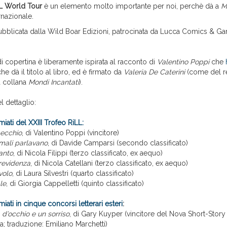
L World Tour
è un elemento molto importante per noi, perchè dà a
M
rnazionale.
pubblicata dalla Wild Boar Edizioni, patrocinata da Lucca Comics & Ga
 di copertina è liberamente ispirata al racconto di
Valentino Poppi
che
he dà il titolo al libro, ed è firmato da
Valeria De Caterini
(come del r
 collana
Mondi Incantati
).
l dettaglio:
miati del XXIII Trofeo RiLL:
pecchio
, di Valentino Poppi (vincitore)
mali parlavano
, di Davide Camparsi (secondo classificato)
ianto
, di Nicola Filippi (terzo classificato, ex aequo)
revidenza
, di Nicola Catellani (terzo classificato, ex aequo)
volo
, di Laura Silvestri (quarto classificato)
le
, di Giorgia Cappelletti (quinto classificato)
miati in cinque concorsi letterari esteri
:
 d’occhio e un sorriso
, di Gary Kuyper (vincitore del Nova Short-Stor
a; traduzione: Emiliano Marchetti)