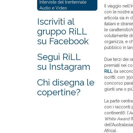
Interviste del trentennale
Il viaggio nel
Audio e Video
con le nostre a
articola sia in 
Iscriviti al
italiani e stran
gruppo RiLL
le caratteristic
volutamente di
su Facebook
organizza, e c
pubblico in lar
Segui RiLL
Due terzi dei r
su Instagram
premiati nei con
RiLL
(la secon
iscritti, con 35
Chi disegna le
concorso parall
giunti una o più
copertine?
La parte centra
con i racconti 
continenti!): l’
A
White Award
(
dell’Australasi
Africa).