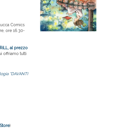
 Lucca Comics
e, ore 16.30-
RiLL, al prezzo
 offriamo tutti
tologia "DAVANTI
Store
)