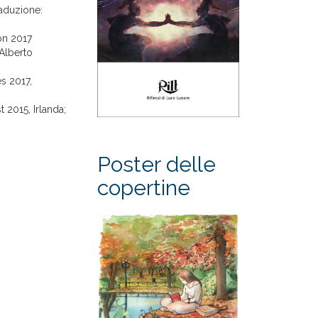
raduzione:
ion 2017
 Alberto
es 2017,
 2015, Irlanda;
Poster delle
copertine