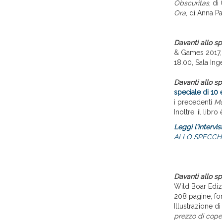
Obscuritas
, di
Ora
, di Anna P
Davanti allo s
& Games 2017, 
18.00, Sala Ing
Davanti allo s
speciale di 10 
i precedenti
Mo
Inoltre, il lib
Leggi l'intervis
ALLO SPECCHIO 
Davanti allo s
Wild Boar Ediz
208 pagine, fo
Illustrazione d
prezzo di coper