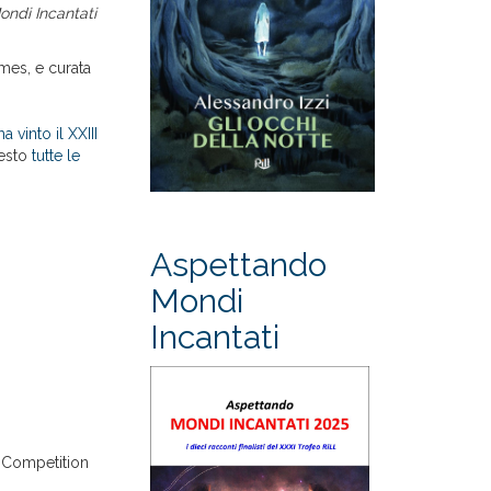
ondi Incantati
mes, e curata
ha vinto il XXIII
esto
tutte le
Aspettando
Mondi
Incantati
y Competition