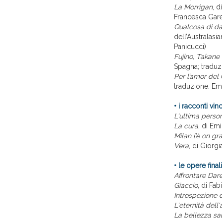
La Morrigan
, 
Francesca Gare
Qualcosa di da
dell’Australasi
Panicucci)
Fujino, Takane
Spagna; traduzi
Per l’amor del 
traduzione: Emi
• i racconti vin
L'ultima person
La cura
, di Em
Milan l’è on gr
Vera
, di Giorgi
• le opere final
Affrontare Dar
Giaccio
, di Fab
Introspezione 
L'eternità dell'
La bellezza sa