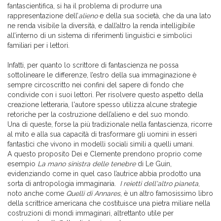
fantascientifica, si ha il problema di produrre una
rappresentazione dell’
alieno
e della sua società, che da una lato
ne renda visibile la diversità, e dall’altro la renda intelligibile
all’interno di un sistema di riferimenti linguistici e simbolici
familiari per i lettori.
Infatti, per quanto lo scrittore di fantascienza ne possa
sottolineare le differenze, l’estro della sua immaginazione è
sempre circoscritto nei confini del sapere di fondo che
condivide con i suoi lettori. Per risolvere questo aspetto della
creazione letteraria, l'autore spesso utilizza alcune strategie
retoriche per la costruzione dell’alieno e del suo mondo.
Una di queste, forse la più tradizionale nella fantascienza, ricorre
al mito e alla sua capacità di trasformare gli uomini in esseri
fantastici che vivono in modelli sociali simili a quelli umani.
A questo proposito Dei e Clemente prendono proprio come
esempio
La mano sinistra delle tenebre
di Le Guin,
evidenziando come in quel caso l’autrice abbia prodotto una
sorta di antropologia immaginaria.
I reietti dell'altro pianeta
,
noto anche come
Quelli di Annares
, è un altro famosissimo libro
della scrittrice americana che costituisce una pietra miliare nella
costruzioni di mondi immaginari, altrettanto utile per