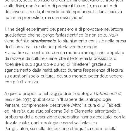
pensiero, secondo l’uso che del termine facevano Schrodinger
e altri fisici, non è quello di predire il futuro (…), ma quello di
descrivere la realtà, il mondo contemporaneo. La fantascienza
non è un pronostico, ma una descrizione”.
Il fine degli esperimenti del pensiero è di provocare nel lettore
quell’effetto che nel gergo fantascientifico (e non solo,
NdP
)
viene definito
straniamento
: lo straniamento consiste nella presa
di distanza dalla realtà per poterla vedere meglio.
E’ a partire dal confronto con un mondo immaginario, popolato
da razze e da culture aliene, che il lettore ha la possibilità di
ridefinire il suo sguardo e quindi di “riflettere”, grazie allo
sganciamento dalla realtà attuato durante l’esperienza di lettura,
su questioni socio-culturali del suo mondo, potendole vedere
con più chiarezza.
A questo proposito nel saggio di antropologia
I fabbricanti di
alieni
del 1993 (pubblicato in "Il sapere dell'antropologia.
Pensare, comprendere, descrivere l'Altro", a cura di U. Fabietti,
ed. Mursia), due studiosi come Dei e Clemente, affrontando il
problema della descrizione etnografica hanno accostato, con la
dovuta cautela, antropologia e narrativa fantastica.
Per gli autori, sia nella descrizione etnografica che in quella