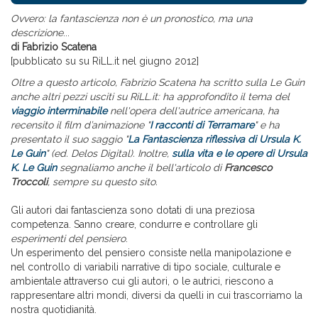
Ovvero: la fantascienza non è un pronostico, ma una
descrizione
...
di Fabrizio Scatena
[pubblicato su su RiLL.it nel giugno 2012]
Oltre a questo articolo, Fabrizio Scatena ha scritto sulla Le Guin
anche altri pezzi usciti su RiLL.it: ha approfondito il tema del
viaggio interminabile
nell'opera dell'autrice americana, ha
recensito
il film d’animazione "
I racconti di Terramare
" e
ha
presentato il suo saggio "
La Fantascienza riflessiva di Ursula K.
Le Guin
" (ed. Delos Digital)
. Inoltre,
sulla vita e le opere di Ursula
K. Le Guin
segnaliamo anche il bell'articolo di
Francesco
Troccoli
, sempre su questo sito.
Gli autori dai fantascienza sono dotati di una preziosa
competenza. Sanno creare, condurre e controllare gli
esperimenti del pensiero
.
Un esperimento del pensiero consiste nella manipolazione e
nel controllo di variabili narrative di tipo sociale, culturale e
ambientale attraverso cui gli autori, o le autrici, riescono a
rappresentare altri mondi, diversi da quelli in cui trascorriamo la
nostra quotidianità.