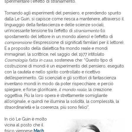
sperimentare l'effetto di straniamento.
Tornando agli esperimenti del pensiero, e prendendo spunto
dalla Le Guin, si capisce come riesca a mantenere, attraverso il
linguaggio della fantascienza e delle scienze sociali,
un’incessante tensione tra l’effetto di
straniamento
(lo
spostamento del lettore in un mondo alieno) e l’effetto di
comprensione
(l’espressione di significati familiari per il lettore).
E a proposito della dialettica fra mondo reale e mondi
immaginari, la scrittrice, nel saggio del 1977 intitolato
Cosmologia fatta in casa
, sosteneva che: “Questo tipo di
costruzione di mondi è un esperimento del pensiero, eseguito
con la cautela e nello spirito controllato e ricettivo
dell’esperimento. Gli scienziati e gli scrittori di fantascienza
inventano mondi in modo da poter rispecchiare, e perciò
spiegare, e forse glorificare,
il mondo reale
, la creazione
oggettiva. Più la loro opera è strettamente somigliante
all’originale, e quindi ne illumina la solidità, la complessità, la
straordinarietà e la coerenza, più sono felici”.
In ciò Le Guin è molto
vicina al posto che il
fisico viennese
Mach