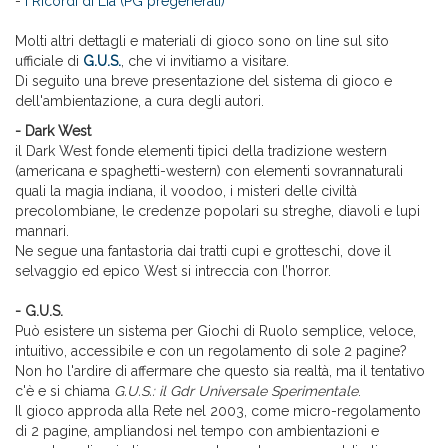
-
I Ricordi di Lia (PG pregenerati)
Molti altri dettagli e materiali di gioco sono on line sul sito
ufficiale di
G.U.S.
, che vi invitiamo a visitare.
Di seguito una breve presentazione del sistema di gioco e
dell'ambientazione, a cura degli autori.
- Dark West
il Dark West fonde elementi tipici della tradizione western
(americana e spaghetti-western) con elementi sovrannaturali
quali la magia indiana, il voodoo, i misteri delle civiltà
precolombiane, le credenze popolari su streghe, diavoli e lupi
mannari.
Ne segue una fantastoria dai tratti cupi e grotteschi, dove il
selvaggio ed epico West si intreccia con l’horror.
- G.U.S.
Può esistere un sistema per Giochi di Ruolo semplice, veloce,
intuitivo, accessibile e con un regolamento di sole 2 pagine?
Non ho l'ardire di affermare che questo sia realtà, ma il tentativo
c'è e si chiama
G.U.S.: il Gdr Universale Sperimentale
.
Il gioco approda alla Rete nel 2003, come micro-regolamento
di 2 pagine, ampliandosi nel tempo con ambientazioni e