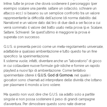
Infine, tutte le prove che dovrà sostenere il personaggio (per
esempio scalare una parete, saltare un ostacolo, schivare un
attacco ecc.) si basano su un semplice confronto tra un valore
rappresentante la difficoltà dell'azione (di norma stabilito dal
Narratore) e un valore dato dal tiro di due dadi a sei facce a cui
verrà sommato il valore del tratto usato nella prova (p.e. Scalare,
Saltare, Schivare). Se quest'ultimo è maggiore la prova è
superata con successo.
G.U.S. si presenta perciò come un meta-regolamento universale,
adattabile a qualsiasi ambientazione e tutto questo ha un fine
specifico: la sperimentazione.
Il sistema vuole, infatti, diventare anche un "laboratorio" di gioco
in cui collaudare nuove formule gdr-istiche e fornire un rapido
playtest a nuovi tipi di ambientazione. Come tentativo
sperimentale citerei il
G.U.S. God di Gornova
, nel quale i
giocatori sono chiamati ad interpretare delle divinità che lottano
per plasmare il mondo a loro volere.
Ma questo non vuol dire che G.U.S. sia adatto solo a partite
singole e non possa sostenere il peso di grandi campagne
d'avventura. Per dimostrare questo sono nate diverse