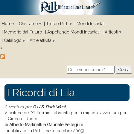
Home
Chi siamo
Trofeo RiLL
Mondi Incantati
Memorie dal Futuro
Aspettando Mondi Incantati
Articoli
Catalogo
Altre attività
<
Cerca
Search form
I Ricordi di Lia
Avventura per
G.U.S. Dark West
Vincitrice del XII Premio Labyrinth per la migliore avventura per
il Gioco di Ruolo
di Alberto Martinelli e Gabriele Pellegrini
[pubblicato su RiLL.it nel dicembre 2005]