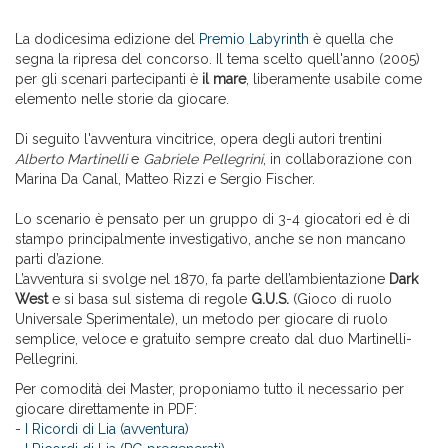
La dodicesima edizione del
Premio Labyrinth
è quella che
segna la ripresa del concorso. Il tema scelto quell'anno (2005)
per gli scenari partecipanti è
il mare
, liberamente usabile come
elemento nelle storie da giocare.
Di seguito l'avventura vincitrice, opera degli autori trentini
Alberto Martinelli
e
Gabriele Pellegrini
, in collaborazione con
Marina Da Canal, Matteo Rizzi e Sergio Fischer.
Lo scenario è pensato per un gruppo di 3-4 giocatori ed è di
stampo principalmente investigativo, anche se non mancano
parti d’azione.
L’avventura si svolge nel 1870, fa parte dell’ambientazione
Dark
West
e si basa sul sistema di regole
G.U.S.
(Gioco di ruolo
Universale Sperimentale), un metodo per giocare di ruolo
semplice, veloce e gratuito sempre creato dal duo Martinelli-
Pellegrini.
Per comodità dei Master, proponiamo tutto il necessario per
giocare direttamente in PDF:
-
I Ricordi di Lia (avventura)