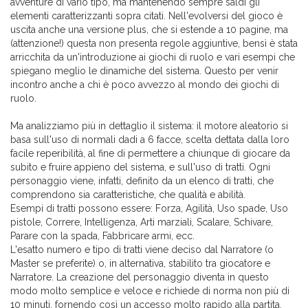
avventure di vario tipo, ma mantenendo sempre saldi gli
elementi caratterizzanti sopra citati. Nell'evolversi del gioco è
uscita anche una versione plus, che si estende a 10 pagine, ma
(attenzione!) questa non presenta regole aggiuntive, bensì è stata
arricchita da un'introduzione ai giochi di ruolo e vari esempi che
spiegano meglio le dinamiche del sistema. Questo per venir
incontro anche a chi è poco avvezzo al mondo dei giochi di
ruolo.
Ma analizziamo più in dettaglio il sistema: il motore aleatorio si
basa sull'uso di normali dadi a 6 facce, scelta dettata dalla loro
facile reperibilità, al fine di permettere a chiunque di giocare da
subito e fruire appieno del sistema, e sull'uso di tratti. Ogni
personaggio viene, infatti, definito da un elenco di tratti, che
comprendono sia caratteristiche, che qualità e abilità.
Esempi di tratti possono essere: Forza, Agilità, Uso spade, Uso
pistole, Correre, Intelligenza, Arti marziali, Scalare, Schivare,
Parare con la spada, Fabbricare armi, ecc.
L'esatto numero e tipo di tratti viene deciso dal Narratore (o
Master se preferite) o, in alternativa, stabilito tra giocatore e
Narratore. La creazione del personaggio diventa in questo
modo molto semplice e veloce e richiede di norma non più di
10 minuti, fornendo così un accesso molto rapido alla partita.