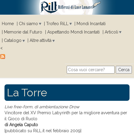
Home
Chi siamo
Trofeo RiLL
Mondi Incantati
Memorie dal Futuro
Aspettando Mondi Incantati
Articoli
Catalogo
Altre attività
<
Cerca
Search form
La Torre
Live free-form, di ambientazione Drow
Vincitore del XV Premio Labyrinth per la migliore avventura per
il Gioco di Ruolo
di Angela Caputo
[pubblicato su RiLL.it nel febbraio 2009]