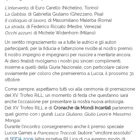
L'intervento
, di Euro Carello (Nichelino, Torino)
La Gabbia
, di Gabriella Giuliano (Ghezzano, Pisa)
Il colloquio di lavoro
, di Massimiliano Malerba (Roma)
La strada
, di Federico Riccato (Mestre, Venezia)
Occhi azzurri
, di Michele Widenhorn (Milano)
Un sentito ringraziamento va a tutte le autrici e gli autori
partecipanti, per la fiducia e l’attenzione rivolte al nostro premio.
Il nostro impegno è impegnarci per riuscire a meritarle ancora.
Ai dieci finalisti rivolgiamo i nostri più sinceri complimenti,
insieme a quelli della Giuria Nazionale, con particolare calore
ovviamente per coloro che premieremo a Lucca, il prossimo 31
ottobre.
Come sempre, aspettiamo tutti voi alla cerimonia di premiazione
del XV Trofeo RiLL, un momento di festa che quest’anno sarà
anche l’occasione per presentare la nostra nuova antologia.
Del XV Trofeo RiLL e di
Cronache da Mondi Incantati
parleremo
quel giorno con i giurati
Luca Giuliano, Giulio Leoni
e
Massimo
Mongai
.
Durante l’incontro consegneremo anche il premio speciale
Lucca Games a
Francesco Troccoli
, l’autore “vincitore assoluto”
di
SFIDA 2009
(altra iniziativa RiLLica di cui avremo modo di