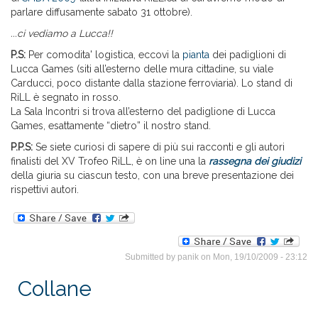
parlare diffusamente sabato 31 ottobre).
...ci vediamo a Lucca!!
P.S:
Per comodita' logistica, eccovi la
pianta
dei padiglioni di
Lucca Games (siti all’esterno delle mura cittadine, su viale
Carducci, poco distante dalla stazione ferroviaria). Lo stand di
RiLL è segnato in rosso.
La Sala Incontri si trova all’esterno del padiglione di Lucca
Games, esattamente “dietro” il nostro stand.
P.P.S:
Se siete curiosi di sapere di più sui racconti e gli autori
finalisti del XV Trofeo RiLL, è on line una
la
rassegna dei
giudizi
della giuria su ciascun testo, con una breve presentazione dei
rispettivi autori.
Submitted by
panik
on Mon, 19/10/2009 - 23:12
Collane