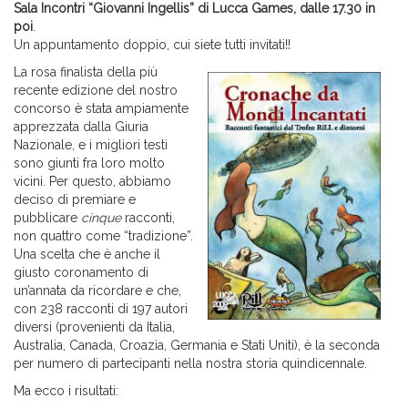
Sala Incontri “Giovanni Ingellis” di Lucca Games, dalle 17.30 in
poi
.
Un appuntamento doppio, cui siete tutti invitati!!
La rosa finalista della più
recente edizione del nostro
concorso è stata ampiamente
apprezzata dalla Giuria
Nazionale, e i migliori testi
sono giunti fra loro molto
vicini. Per questo, abbiamo
deciso di premiare e
pubblicare
cinque
racconti,
non quattro come “tradizione”.
Una scelta che è anche il
giusto coronamento di
un’annata da ricordare e che,
con 238 racconti di 197 autori
diversi (provenienti da Italia,
Australia, Canada, Croazia, Germania e Stati Uniti), è la seconda
per numero di partecipanti nella nostra storia quindicennale.
Ma ecco i risultati: