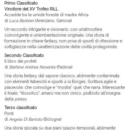
Primo Classificato
Vincitore del XV Trofeo RiLL
Accadde tra le umide foreste di madre Africa
di
Luca Barbieri
(Arenzano, Genova)
Un racconto intrigante e visionario, con un’atmosfera
coinvolgente e un’ambientazione originale. Una storia di
formazione in chiave fantasy, non priva di spunti di riflessione e
sottigliezze nella caratterizzazione delle civiltà protagoniste.
Secondo Classificato
Il libro dei profeti
di
Stefano Andrea Noventa
(Padova)
Una storia fantasy dal sapore classico, abilmente contaminata
con elementi fiabeschi e spunti
à la
Borges. Scrittura agile e
piacevole, che coinvolge e “mostra” quel che narra. Interessante
il finale, “filosofico”, amaro ma non cinico, piuttosto all’insegna
della
pietas
.
Terzo classificato
Ponti
di
Angela Di Bartolo
(Bologna)
Una storia giocata su due piani spazio-temporali, abilmente