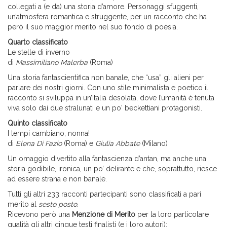
collegati a (e da) una storia d’amore. Personaggi sfuggenti,
un’atmosfera romantica e struggente, per un racconto che ha
però il suo maggior merito nel suo fondo di poesia.
Quarto classificato
Le stelle di inverno
di
Massimiliano Malerba
(Roma)
Una storia fantascientifica non banale, che “usa” gli alieni per
parlare dei nostri giorni. Con uno stile minimalista e poetico il
racconto si sviluppa in un’Italia desolata, dove l’umanità è tenuta
viva solo dai due stralunati e un po' beckettiani protagonisti.
Quinto classificato
I tempi cambiano, nonna!
di
Elena Di Fazio
(Roma) e
Giulia Abbate
(Milano)
Un omaggio divertito alla fantascienza d’antan, ma anche una
storia godibile, ironica, un po’ delirante e che, soprattutto, riesce
ad essere strana e non banale.
Tutti gli altri 233 racconti partecipanti sono classificati a pari
merito al
sesto posto
.
Ricevono però una
Menzione di Merito
per la loro particolare
qualità gli altri cinque testi finalisti (e i loro autori):