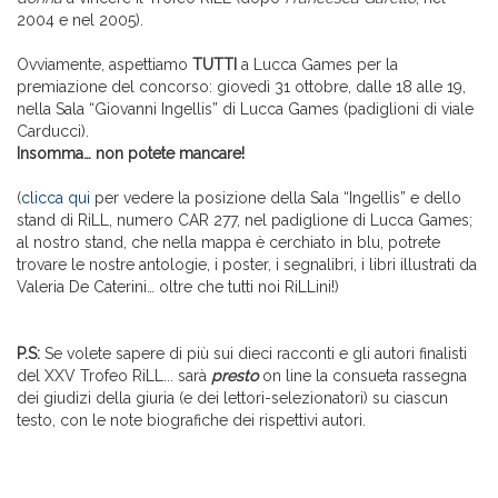
2004 e nel 2005).
Ovviamente, aspettiamo
TUTTI
a Lucca Games per la
premiazione del concorso: giovedì 31 ottobre, dalle 18 alle 19,
nella Sala “Giovanni Ingellis” di Lucca Games (padiglioni di viale
Carducci).
Insomma… non potete mancare!
(
clicca qui
per vedere la posizione della Sala “Ingellis” e dello
stand di RiLL, numero CAR 277, nel padiglione di Lucca Games;
al nostro stand, che nella mappa è cerchiato in blu, potrete
trovare le nostre antologie, i poster, i segnalibri, i libri illustrati da
Valeria De Caterini… oltre che tutti noi RiLLini!)
P.S:
Se volete sapere di più sui dieci racconti e gli autori finalisti
del XXV Trofeo RiLL... sarà
presto
on line la consueta rassegna
dei giudizi della giuria (e dei lettori-selezionatori) su ciascun
testo, con le note biografiche dei rispettivi autori.