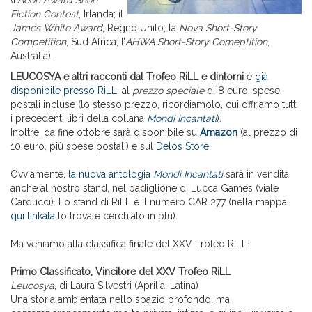
(l’
Aeon Award Short
Fiction Contest
, Irlanda; il
James White Award
, Regno Unito; la
Nova Short-Story
Competition
, Sud Africa; l’
AHWA Short-Story Comeptition
,
Australia).
LEUCOSYA e altri racconti dal Trofeo RiLL e dintorni
è
già
disponibile presso RiLL
, al
prezzo speciale
di 8 euro, spese
postali incluse (lo stesso prezzo, ricordiamolo, cui offriamo tutti
i precedenti libri della collana
Mondi Incantati
).
Inoltre, da fine ottobre sarà disponibile su
Amazon
(al prezzo di
10 euro, più spese postali) e sul
Delos Store
.
Ovviamente,
la nuova antologia
Mondi Incantati
sarà in vendita
anche al nostro stand, nel padiglione di Lucca Games (viale
Carducci). Lo stand di RiLL è il numero CAR 277 (nella mappa
qui linkata
lo trovate cerchiato in blu).
Ma veniamo alla classifica finale del XXV Trofeo RiLL:
Primo Classificato, Vincitore del XXV Trofeo RiLL
Leucosya
, di Laura Silvestri (Aprilia, Latina)
Una storia ambientata nello spazio profondo, ma