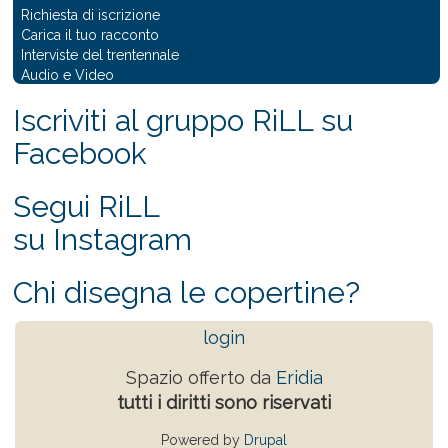
Richiesta di iscrizione
Carica il tuo racconto
Interviste del trentennale
Audio e Video
Iscriviti al gruppo RiLL su
Facebook
Segui RiLL
su Instagram
Chi disegna le copertine?
login
Spazio offerto da
Eridia
tutti i diritti sono riservati
Powered by
Drupal