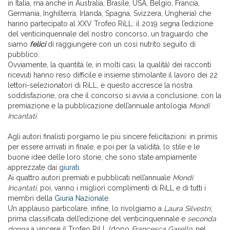
in Italia, ma anche in Australia, Brasile, USA, Belgio, Francia,
Germania, Inghilterra, Irlanda, Spagna, Svizzera, Ungheria) che
hanno partecipato al XXV Trofeo RiLL: il 2019 segna l’edizione
del venticinquennale del nostro concorso, un traguardo che
siamo
felici
di raggiungere con un così nutrito seguito di
pubblico.
Ovviamente, la quantità (e, in molti casi, la qualità) dei racconti
ricevuti hanno reso difficile e insieme stimolante il lavoro dei 22
lettori-selezionatori di RiLL, e questo accresce la nostra
soddisfazione, ora che il concorso si avvia a conclusione, con la
premiazione e la pubblicazione dell’annuale antologia
Mondi
Incantati
.
Agli autori finalisti porgiamo le più sincere felicitazioni: in primis
per essere arrivati in finale, e poi per la validità, lo stile e le
buone idee delle loro storie, che sono state ampiamente
apprezzate dai
giurati
.
Ai quattro autori premiati e pubblicati nell’annuale
Mondi
Incantati
, poi, vanno i migliori complimenti di RiLL e di tutti i
membri della
Giuria Nazionale
.
Un applauso particolare, infine, lo rivolgiamo a
Laura Silvestri
,
prima classificata dell’edizione del venticinquennale e
seconda
donna
a vincere il Trofeo RiLL (dopo
Francesca Garello
, nel