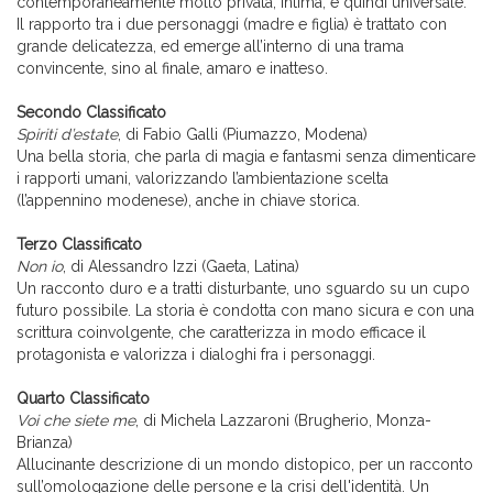
contemporaneamente molto privata, intima, e quindi universale.
Il rapporto tra i due personaggi (madre e figlia) è trattato con
grande delicatezza, ed emerge all’interno di una trama
convincente, sino al finale, amaro e inatteso.
Secondo Classificato
Spiriti d’estate
, di Fabio Galli (Piumazzo, Modena)
Una bella storia, che parla di magia e fantasmi senza dimenticare
i rapporti umani, valorizzando l’ambientazione scelta
(l’appennino modenese), anche in chiave storica.
Terzo Classificato
Non io
, di Alessandro Izzi (Gaeta, Latina)
Un racconto duro e a tratti disturbante, uno sguardo su un cupo
futuro possibile. La storia è condotta con mano sicura e con una
scrittura coinvolgente, che caratterizza in modo efficace il
protagonista e valorizza i dialoghi fra i personaggi.
Quarto Classificato
Voi che siete me
, di Michela Lazzaroni (Brugherio, Monza-
Brianza)
Allucinante descrizione di un mondo distopico, per un racconto
sull’omologazione delle persone e la crisi dell'identità. Un