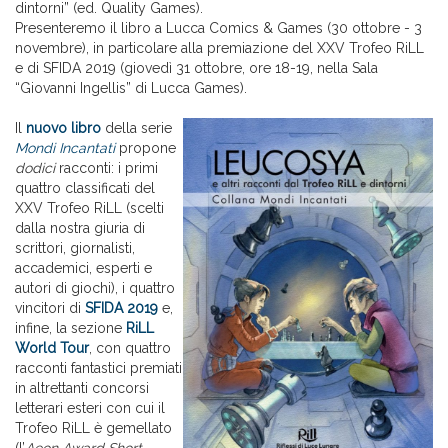
dintorni” (ed. Quality Games).
Presenteremo il libro a Lucca Comics & Games (30 ottobre - 3
novembre), in particolare alla premiazione del XXV Trofeo RiLL
e di SFIDA 2019 (giovedì 31 ottobre, ore 18-19, nella Sala
“Giovanni Ingellis” di Lucca Games).
Il
nuovo libro
della serie
Mondi Incantati
propone
dodici
racconti: i primi
quattro classificati del
XXV Trofeo RiLL (scelti
dalla nostra giuria di
scrittori, giornalisti,
accademici, esperti e
autori di giochi), i quattro
vincitori di
SFIDA 2019
e,
infine, la sezione
RiLL
World Tour
, con quattro
racconti fantastici premiati
in altrettanti concorsi
letterari esteri con cui il
Trofeo RiLL è gemellato