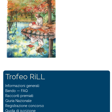
Trofeo RiLL
Informazioni generali
Bando
—
FAQ
Racconti premiati
Giuria Nazionale
Registrazione concorso
Quota di iscrizione