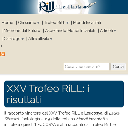
Home
Chi siamo
Trofeo RiLL
Mondi Incantati
Memorie dal Futuro
Aspettando Mondi Incantati
Articoli
Catalogo
Altre attività
<
Cerca
Search form
XXV Trofeo RiLL: i
risultati
Il racconto vincitore del XXV Trofeo RiLL è
Leucosya
, di
Laura
Silvestri
. L’antologia 2019 della collana
Mondi Incantati
si
intitolerà quindi “LEUCOSYA e altri racconti dal Trofeo RiLL e