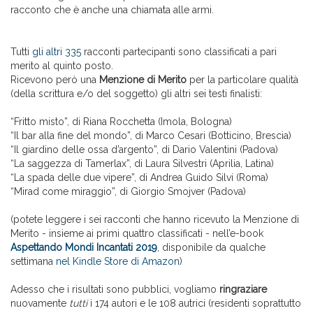
racconto che è anche una chiamata alle armi.
Tutti
gli altri 335
racconti partecipanti sono classificati a pari
merito al quinto posto.
Ricevono però una
Menzione di Merito
per la particolare qualità
(della scrittura e/o del soggetto) gli altri sei testi finalisti:
“Fritto misto”, di Riana Rocchetta (Imola, Bologna)
“Il bar alla fine del mondo”, di Marco Cesari (Botticino, Brescia)
“Il giardino delle ossa d’argento”, di Dario Valentini (Padova)
“La saggezza di Tamerlax”, di Laura Silvestri (Aprilia, Latina)
“La spada delle due vipere”, di Andrea Guido Silvi (Roma)
“Mirad come miraggio”, di Giorgio Smojver (Padova)
(potete leggere i sei racconti che hanno ricevuto la Menzione di
Merito - insieme ai primi quattro classificati - nell’e-book
Aspettando Mondi Incantati 2019
, disponibile da qualche
settimana
nel Kindle Store di Amazon
)
Adesso che i risultati sono pubblici, vogliamo
ringraziare
nuovamente
tutti
i 174 autori e le 108 autrici (residenti soprattutto