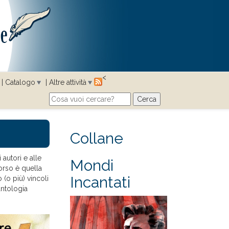
<
Catalogo
Altre attività
Cerca
Search form
Collane
 autori e alle
Mondi
corso è quella
Incantati
 (o più) vincoli
antologia