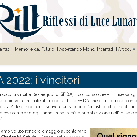
ntati
Memorie dal Futuro
Aspettando Mondi Incantati
Articoli
 2022: i vincitori
 racconti vincitori (ex aequo) di
SFIDA
, il concorso che RiLL riserva agli
una o più volte in finale al Trofeo RiLL. La SFIDA che dà il nome al con
e ai/alle partecipanti: scrivere un racconto fantastico che rispetti uno
, e che cambiano ogni anno. In palio c’è la pubblicazione nell’annuale 
i
…
biamo voluto rendere omaggio al centenario