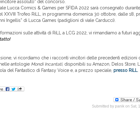
vincitore assoluto” del concorso.
iale Lucca Comics & Games per SFIDA 2022 sarà consegnato durante 
l XXVIII Trofeo RiLL, in programma domenica 30 ottobre, dalle 18, pr
nni Ingellis” di Lucca Games (padiglioni di viale Carducci).
formazioni sulle attività di RiLL a LCG 2022, vi rimandiamo a futuri ag
tatto!
ione, vi ricordiamo che i racconti vincitori delle precedenti edizioni
i nelle antologie
Mondi Incantati
, disponibili su Amazon, Delos Store, 
cola del Fantastico di Fantasy Voice e, a prezzo speciale,
presso RiLL
.
Submitted by
panik
on Sat, 