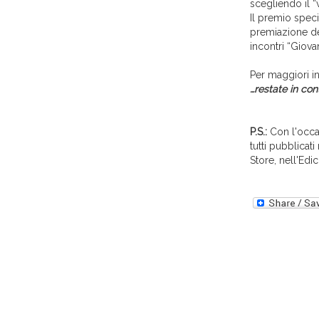
scegliendo il “
Il premio spec
premiazione de
incontri “Giova
Per maggiori in
…restate in con
P.S.:
Con l'occas
tutti pubblicat
Store, nell'Edi