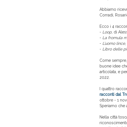
Abbiamo ricev
Corradi, Rosari
Ecco i 4 raccon
-
Loop
, di Ales
-
La fromula 
-
L’uomo lince
,
-
Libro delle p
Come sempre, il
buone idee che 
articolata, e p
2022.
I quattro racco
racconti dal Tr
ottobre - 1 no
Speriamo che a
Nella città tos
riconoscimento 