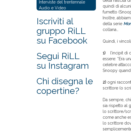
della nascita d
Interviste del trentennale
quindi di alcu
Audio e Video
fumetto (Snoop
Inoltre, abbia
Iscriviti al
della serie
Mon
gruppo RiLL
collana…
su Facebook
Quindi, i vinco
1)
l’incipit di
Segui RiLL
essere: “Era un
su Instagram
celebre attacc
Snoopy quando 
Chi disegna le
2)
ogni raccont
copertine?
scrittore (o scri
Da sempre, chi 
sia rispetto al 
lo scrittore/sc
come anche esse
lo scrittore d
semplicemente 