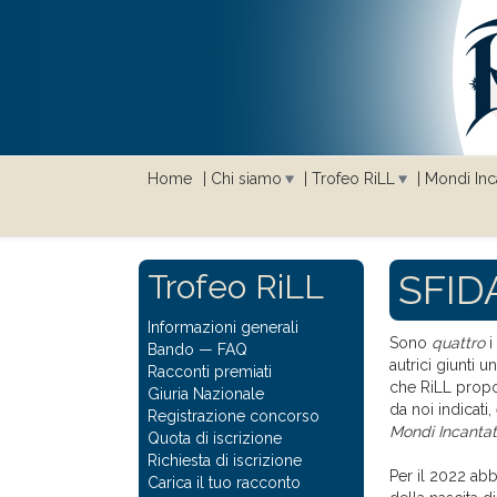
Home
Chi siamo
Trofeo RiLL
Mondi Inca
SFIDA
Trofeo RiLL
Informazioni generali
Sono
quattro
i
Bando
—
FAQ
autrici giunti 
Racconti premiati
che RiLL propon
Giuria Nazionale
da noi indicati
Registrazione concorso
Mondi Incantat
Quota di iscrizione
Richiesta di iscrizione
Per il 2022 ab
Carica il tuo racconto