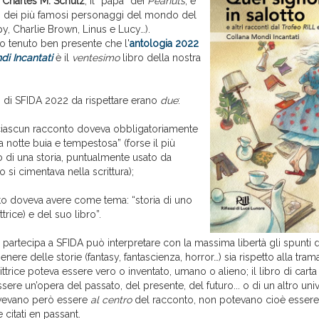
i
Charles M. Schulz
, il “papà” dei
Peanuts
, e
ni dei più famosi personaggi del mondo del
y, Charlie Brown, Linus e Lucy…).
mo tenuto ben presente che l'
antologia 2022
di Incantati
è il
ventesimo
libro della nostra
li di SFIDA 2022 da rispettare erano
due
:
 ciascun racconto doveva obbligatoriamente
a notte buia e tempestosa” (forse il più
o di una storia, puntualmente usato da
si cimentava nella scrittura);
o doveva avere come tema: “storia di uno
ttrice) e del suo libro”.
partecipa a SFIDA può interpretare con la massima libertà gli spunti d
genere delle storie (fantasy, fantascienza, horror…) sia rispetto alla tr
rittrice poteva essere vero o inventato, umano o alieno; il libro di cart
re un’opera del passato, del presente, del futuro... o di un altro univer
ovevano però essere
al centro
del racconto, non potevano cioè essere
citati en passant.