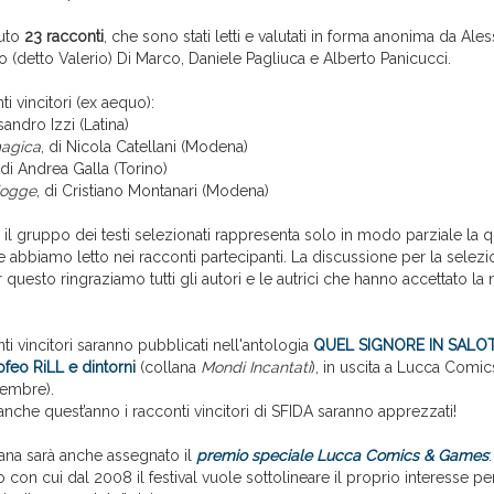
uto
23 racconti
, che sono stati letti e valutati in forma anonima da Ale
o (detto Valerio) Di Marco, Daniele Pagliuca e Alberto Panicucci.
ti vincitori (ex aequo):
sandro Izzi (Latina)
magica
, di Nicola Catellani (Modena)
 di Andrea Galla (Torino)
iogge
, di Cristiano Montanari (Modena)
 gruppo dei testi selezionati rappresenta solo in modo parziale la qu
abbiamo letto nei racconti partecipanti. La discussione per la selezi
er questo ringraziamo tutti gli autori e le autrici che hanno accettato la
nti vincitori saranno pubblicati nell'antologia
QUEL SIGNORE IN SALOTT
ofeo RiLL e dintorni
(collana
Mondi Incantati
), in uscita a Lucca Com
vembre).
nche quest’anno i racconti vincitori di SFIDA saranno apprezzati!
cana sarà anche assegnato il
premio speciale Lucca Comics & Games
con cui dal 2008 il festival vuole sottolineare il proprio interesse pe