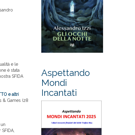
ssandro
alità e le
Aspettando
one è stata
 nostra SFIDA
Mondi
Incantati
O e altri
ics & Games (28
: un
r SFIDA,