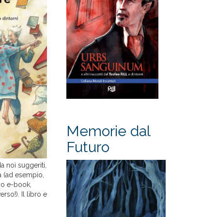
Memorie dal
Futuro
a noi suggeriti,
ama (ad esempio,
a o e-book,
so!). Il libro e