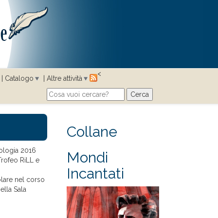
<
Catalogo
Altre attività
Cerca
Search form
Collane
tologia 2016
Mondi
 Trofeo RiLL e
Incantati
lare nel corso
ella Sala