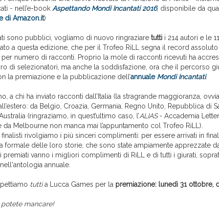
cati - nell’e-book
Aspettando Mondi Incantati 2016
, disponibile da qu
e di Amazon.it
)
tati sono pubblici, vogliamo di nuovo ringraziare
tutti
i 214 autori e le 1
to a questa edizione, che per il Trofeo RiLL segna il record assoluto
per numero di racconti. Proprio la mole di racconti ricevuti ha accresc
ro di selezionatori, ma anche la soddisfazione, ora che il percorso g
n la premiazione e la pubblicazione dell’
annuale
Mondi Incantati
.
mo, a chi ha inviato racconti dall’Italia (la stragrande maggioranza, ovvi
all’estero: da Belgio, Croazia, Germania, Regno Unito, Repubblica di S
Australia (ringraziamo, in quest’ultimo caso, l’
ALIAS
- Accademia Lettera
he da Melbourne non manca mai l’appuntamento col Trofeo RiLL).
ri finalisti rivolgiamo i più sinceri complimenti: per essere arrivati in fina
ura formale delle loro storie, che sono state ampiamente apprezzate dal
 premiati vanno i migliori complimenti di RiLL e di tutti i giurati, soprat
nell'antologia annuale.
spettiamo
tutti
a Lucca Games per la
premiazione: lunedì 31 ottobre, da
 potete mancare!