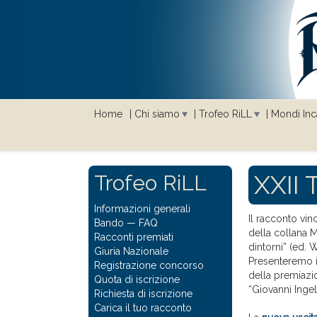
Home
Chi siamo
Trofeo RiLL
Mondi Inca
XXII T
Trofeo RiLL
Informazioni generali
Il racconto vin
Bando
—
FAQ
della collana Mo
Racconti premiati
dintorni” (ed. 
Giuria Nazionale
Presenteremo i
Registrazione concorso
della premiazio
Quota di iscrizione
“Giovanni Ingel
Richiesta di iscrizione
Carica il tuo racconto