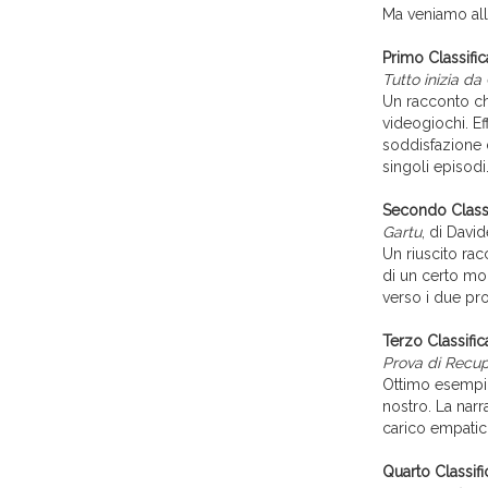
Ma veniamo alla
Primo Classific
Tutto inizia da
Un racconto che
videogiochi. Ef
soddisfazione d
singoli episodi
Secondo Classi
Gartu
, di Davi
Un riuscito rac
di un certo mo
verso i due pro
Terzo Classific
Prova di Recu
Ottimo esempio
nostro. La narr
carico empatic
Quarto Classifi