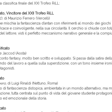
 classifica finale del XXI Trofeo RiLL:
ato, Vincitore del XXII Trofeo RiLL
 O
, di Maurizio Ferrero (Vercelli)
 mischia la fantascienza d’antan con riferimenti al mondo dei giochi 
ficace e coinvolgente, nella sua circolarità. Il cerchio si chiude con tot
el lettore, visti il perfetto meccanismo narrativo generale e la compi
.
ficato
de Jaccod (Aosta)
conto fantasy, molto ben scritto e sviluppato. Si passa dalla satira del
ndo del lavoro a quella sulla superstizione, con un tono insieme ironi
tagonisti.
ato
pero
, di Luigi Rinaldi (Nettuno, Roma)
 di fantascienza distopica, ambientata in un mondo alternativo, ma mo
azione, tutta centrata sul punto di vista del giovane studente protagoni
o ed emozionale della storia.
cato