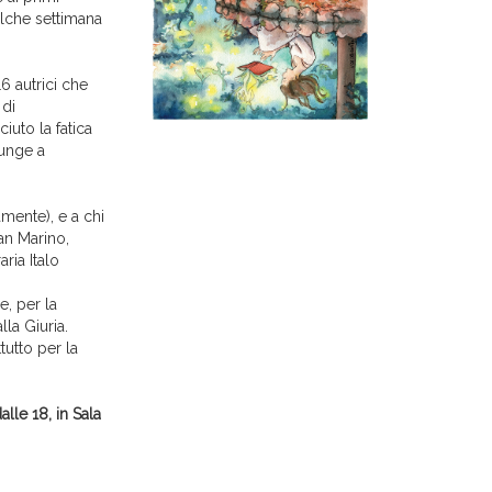
alche settimana
16 autrici che
 di
iuto la fatica
iunge a
amente), e a chi
an Marino,
ria Italo
le, per la
la Giuria.
tutto per la
lle 18, in Sala