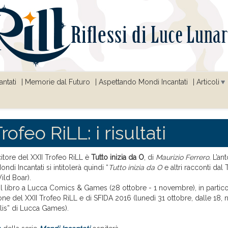
ntati
Memorie dal Futuro
Aspettando Mondi Incantati
Articoli
rofeo RiLL: i risultati
citore del XXII Trofeo RiLL è
Tutto inizia da O
, di
Maurizio Ferrero
. L’an
ndi Incantati si intitolerà quindi “
Tutto inizia da O
e altri racconti dal
Wild Boar).
l libro a Lucca Comics & Games (28 ottobre - 1 novembre), in partico
ne del XXII Trofeo RiLL e di SFIDA 2016 (lunedì 31 ottobre, dalle 18, n
lis” di Lucca Games).