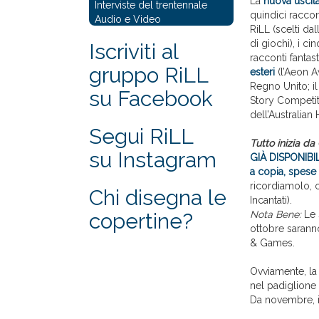
La
nuova uscit
Interviste del trentennale
quindici raccont
Audio e Video
RiLL (scelti dall
di giochi), i ci
Iscriviti al
racconti fantast
gruppo RiLL
esteri
(l’Aeon A
Regno Unito; il
su Facebook
Story Competit
dell’Australian 
Segui RiLL
Tutto inizia da
su Instagram
GIÀ DISPONIBIL
a copia, spese 
ricordiamolo, c
Chi disegna le
Incantati).
copertine?
Nota Bene:
Le s
ottobre sarann
& Games.
Ovviamente, la
nel padiglione
Da novembre, i