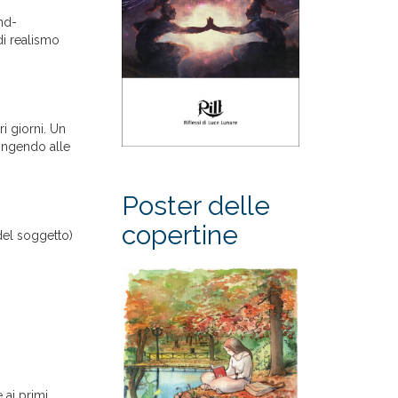
and-
di realismo
i giorni. Un
tingendo alle
Poster delle
copertine
 del soggetto)
 ai primi