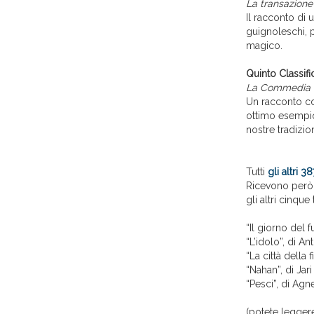
La transazione
Il racconto di 
guignoleschi, p
magico.
Quinto Classifi
La Commedia d
Un racconto con
ottimo esempio 
nostre tradizion
Tutti
gli altri 3
Ricevono per
gli altri cinque t
“Il giorno del 
“L’idolo”, di A
“La città della
“Nahan”, di Jar
“Pesci”, di Ag
(potete leggere