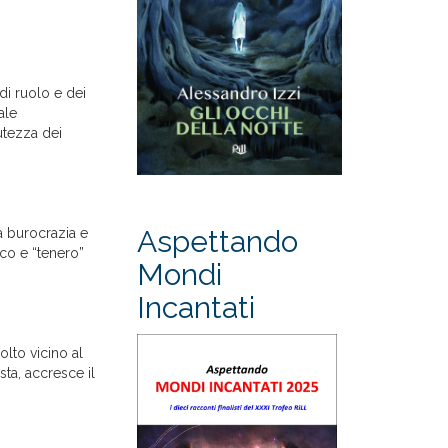
di ruolo e dei
ale
utezza dei
Aspettando
la burocrazia e
co e “tenero”
Mondi
Incantati
lto vicino al
sta, accresce il