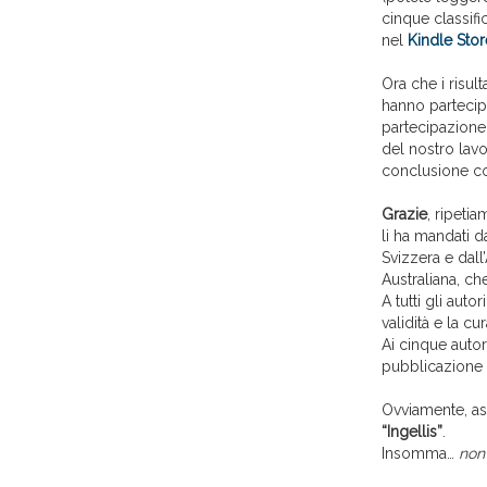
cinque classifi
nel
Kindle Stor
Ora che i risul
hanno partecipa
partecipazione 
del nostro lavo
conclusione co
Grazie
, ripetia
li ha mandati d
Svizzera e dall’
Australiana, c
A tutti gli auto
validità e la c
Ai cinque autori
pubblicazione 
Ovviamente, a
“Ingellis”
.
Insomma…
non