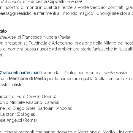
 del secolo
, di Francesca Cappelli (Firenze)
un incontro di mondi in quel di Firenze, a Ponte Vecchio, con tratti gr
aesaggi realistici e riferimenti al “mondo magico”. Un’originale storia 
cato
ell’Arte
, di Francesco Nucera (Pavia)
 protagonisti Pulcinella e Arlecchino, in azione nella Milano dei nostr
di come si possa riuscire ad ambientare storie fantastiche in Italia at
i.
87 racconti partecipanti
sono classificati a pari merito al
sesto posto
.
ò una
Menzione di Merito
per la particolare qualità (della scrittura e/o
esti finalisti:
fuoco”, di Euro Carello (Torino)
ntonio Michele Paladino (Catania)
 fine”, di Diego Gnesi Bartolani (Ancona)
i Lanzoni (Bologna)
nese Angelici (Roma)
 i cinque racconti che hanno ricevuto la Menzione di Merito - insieme