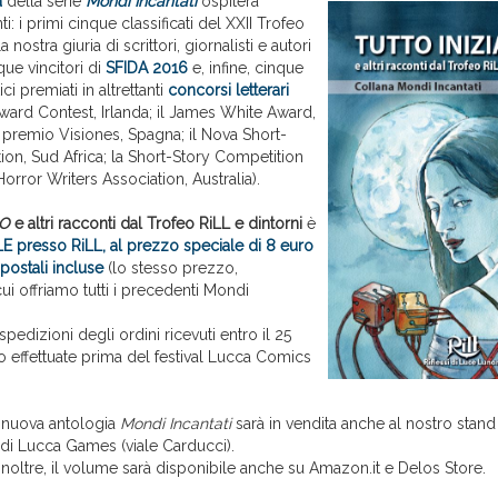
a
della serie
Mondi Incantati
ospiterà
i: i primi cinque classificati del XXII Trofeo
a nostra giuria di scrittori, giornalisti e autori
nque vincitori di
SFIDA 2016
e, infine, cinque
ici premiati in altrettanti
concorsi letterari
ward Contest, Irlanda; il James White Award,
 premio Visiones, Spagna; il Nova Short-
ion, Sud Africa; la Short-Story Competition
Horror Writers Association, Australia).
 O
e altri racconti dal Trofeo RiLL e dintorni
è
E presso RiLL, al prezzo speciale di 8 euro
postali incluse
(lo stesso prezzo,
ui offriamo tutti i precedenti Mondi
pedizioni degli ordini ricevuti entro il 25
o effettuate prima del festival Lucca Comics
 nuova antologia
Mondi Incantati
sarà in vendita anche al nostro stand 
 di Lucca Games (viale Carducci).
noltre, il volume sarà disponibile anche su Amazon.it e Delos Store.