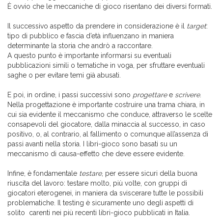
È ovvio che le meccaniche di gioco risentano dei diversi formati.
Il successivo aspetto da prendere in considerazione è il
target
:
tipo di pubblico e fascia d’età influenzano in maniera
determinante la storia che andrò a raccontare.
A questo punto è importante informarsi su eventuali
pubblicazioni simili o tematiche in voga, per sfruttare eventuali
saghe o per evitare temi già abusati.
E poi, in ordine, i passi successivi sono
progettare
e
scrivere
.
Nella progettazione è importante costruire una trama chiara, in
cui sia evidente il meccanismo che conduce, attraverso le scelte
consapevoli del giocatore, dalla minaccia al successo, in caso
positivo, o, al contrario, al fallimento o comunque all’assenza di
passi avanti nella storia. I libri-gioco sono basati su un
meccanismo di causa-effetto che deve essere evidente.
Infine, è fondamentale
testare
, per essere sicuri della buona
riuscita del lavoro: testare molto, più volte, con gruppi di
giocatori eterogenei, in maniera da sviscerare tutte le possibili
problematiche. Il testing è sicuramente uno degli aspetti di
solito carenti nei più recenti libri-gioco pubblicati in Italia.