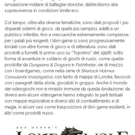
simulazione militare di battaglie storiche, dall’erotismo alla
sopravvivenza in condizioni limite ecc.
Col tempo, oltre alle diverse tematiche, sono stati proposti i più
disparati sistemi di gioco, da quelli più semplici, adatti a un
pubblico infantile, fino a meccaniche estremamente complesse,
per i palati più esigenti. I libri-game si sono progressivamente
ibridati con altre forme di gioco e di letteratura: sono stati
prodotti a fumetti (il primo uscì su “Topolino” del 1998); sotto
forma di avventure in solitario di giochi di ruolo, come quelle
prodotte da
Dungeons & Dragons
e
Pathfinder
; vie di mezzo
con i boardgames, come nella serie di
Sherlock Holmes
Consulente Investigativo
, con tanto di mappa di Londra, fascicoli
con i paragrafi della storia, giocabili in gruppo. Anche il mondo
dei videogiochi non è rimasto immune da questa ibridazione: da
diversi anni alcuni videogame hanno integrato le parti testuali
con mappe esplorative e diversi stili di combattimento e di
magia, in alcuni casi come trasposizioni di libri-game esistenti, in
altri come prodotti nuovi.