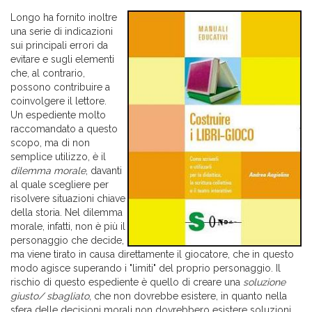
Longo ha fornito inoltre
una serie di indicazioni
sui principali errori da
evitare e sugli elementi
che, al contrario,
possono contribuire a
coinvolgere il lettore.
Un espediente molto
raccomandato a questo
scopo, ma di non
semplice utilizzo, è il
dilemma morale
, davanti
al quale scegliere per
risolvere situazioni chiave
della storia. Nel dilemma
morale, infatti, non è più il
personaggio che decide,
ma viene tirato in causa direttamente il giocatore, che in questo
modo agisce superando i "limiti" del proprio personaggio. Il
rischio di questo espediente è quello di creare una
soluzione
giusto/ sbagliato
, che non dovrebbe esistere, in quanto nella
sfera delle decisioni morali non dovrebbero esistere soluzioni