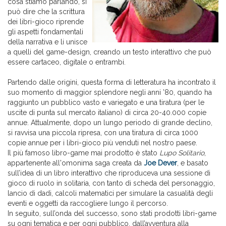
cosa stiamo parlando, si
può dire che la scrittura
dei libri-gioco riprende
gli aspetti fondamentali
della narrativa e li unisce
a quelli del game-design, creando un testo interattivo che può
essere cartaceo, digitale o entrambi.
Partendo dalle origini, questa forma di letteratura ha incontrato il
suo momento di maggior splendore negli anni ’80, quando ha
raggiunto un pubblico vasto e variegato e una tiratura (per le
uscite di punta sul mercato italiano) di circa 20-40.000 copie
annue. Attualmente, dopo un lungo periodo di grande declino,
si ravvisa una piccola ripresa, con una tiratura di circa 1000
copie annue per i libri-gioco più venduti nel nostro paese.
Il più famoso libro-game mai prodotto è stato
Lupo Solitario
,
appartenente all'omonima saga creata da
Joe Dever
, e basato
sull’idea di un libro interattivo che riproduceva una sessione di
gioco di ruolo in solitaria, con tanto di scheda del personaggio,
lancio di dadi, calcoli matematici per simulare la casualità degli
eventi e oggetti da raccogliere lungo il percorso.
In seguito, sull’onda del successo, sono stati prodotti libri-game
su ogni tematica e per ogni pubblico, dall’avventura alla