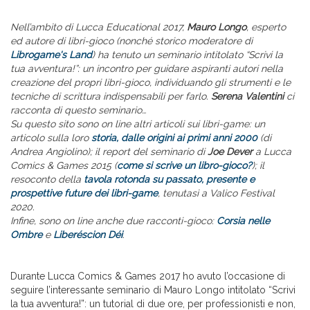
Nell’ambito di Lucca Educational 2017,
Mauro Longo
, esperto
ed autore di libri-gioco (nonché storico moderatore di
Librogame's Land
) ha tenuto un seminario intitolato “Scrivi la
tua avventura!”: un incontro per guidare aspiranti autori nella
creazione del propri libri-gioco, individuando gli strumenti e le
tecniche di scrittura indispensabili per farlo.
Serena Valentini
ci
racconta di questo seminario…
Su questo sito sono on line altri articoli sui libri-game: un
articolo sulla loro
storia, dalle origini ai primi anni 2000
(di
Andrea Angiolino); il report del seminario di
Joe Dever
a Lucca
Comics & Games 2015 (
come si scrive un libro-gioco?
); il
resoconto della
tavola rotonda su passato, presente e
prospettive future dei libri-game
, tenutasi a Valico Festival
2020.
Infine, sono on line anche due racconti-gioco:
Corsia nelle
Ombre
e
Liberéscion Déi
.
Durante Lucca Comics & Games 2017 ho avuto l’occasione di
seguire l’interessante seminario di Mauro Longo intitolato “Scrivi
la tua avventura!”: un tutorial di due ore, per professionisti e non,