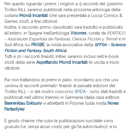
Per quanto riguarda i premi, i migliori 4-5 racconti del 32esimo
Trofeo RiLL saranno pubblicati nella prossima antologia della
collana
Mondi Incantati
(che sarà presentata a Lucca Comics &
Games 2026, a fine ottobre).
Inoltre, il racconto primo classificato sarà tradotto e pubblicato
all'estero: in Spagna (nell’antologia
Visiones
, curata da
PORTICO
- Asociación Española de Fantasía, Ciencia Ficción y Terror
) e in
Sud Africa (su
PROBE
, la rivista associativa della
SFFSA - Science
Fiction and Fantasy South Africa
).
Tutti e 10 i racconti finalisti, infine, saranno inclusi nell'e-book
2026 della serie
Aspettando Mondi Incantati
(in uscita a inizio
ottobre).
Pur non trattandosi di premi in palio, ricordiamo poi che
una
ventina
di racconti premiati/ finalisti di passate edizioni del
Trofeo RiLL - o del nostro concorso
SFIDA
- sono stati tradotti e
pubblicati nell'ultimo triennio in Germania (dalla casa editrice
Baerenklau Exklusiv
) e altrettanti in Polonia (sulla rivista
Nowa
Fantastyka
).
È giusto chiarire che
tutte
le pubblicazioni succitate sono
gratuite
(i.e. senza alcun costo per gli/le autori/autrici), e lo