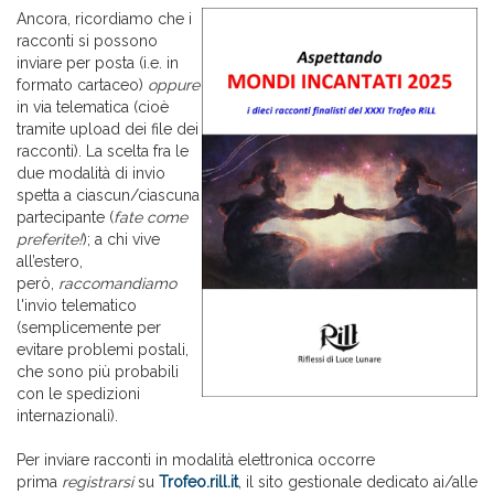
Ancora, ricordiamo che i
racconti si possono
inviare per posta (i.e. in
formato cartaceo)
oppure
in via telematica (cioè
tramite upload dei file dei
racconti). La scelta fra le
due modalità di invio
spetta a ciascun/ciascuna
partecipante (
fate come
preferite!
); a chi vive
all’estero,
però,
raccomandiamo
l'invio telematico
(semplicemente per
evitare problemi postali,
che sono più probabili
con le spedizioni
internazionali).
Per inviare racconti in modalità elettronica occorre
prima
registrarsi
su
Trofeo.rill.it
, il sito gestionale dedicato ai/alle