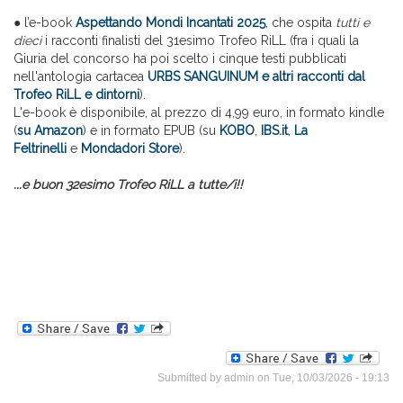
● l’e-book
Aspettando Mondi Incantati 2025
, che ospita
tutti e
dieci
i racconti finalisti del 31esimo Trofeo RiLL (fra i quali la
Giuria del concorso ha poi scelto i cinque testi pubblicati
nell'antologia cartacea
URBS SANGUINUM e altri racconti dal
Trofeo RiLL e dintorni
).
L'e-book è disponibile, al prezzo di 4,99 euro, in formato kindle
(
su Amazon
) e in formato EPUB (su
KOBO
,
IBS.it
,
La
Feltrinelli
e
Mondadori Store
).
...e buon 32esimo Trofeo RiLL a tutte/i!!
Submitted by
admin
on Tue, 10/03/2026 - 19:13