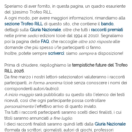
Speriamo di aver fornito, in questa pagina, un quadro esauriente
del 32esimo Trofeo RiLL.
A ogni modo, per avere maggiori informazioni, rimandiamo alla
sezione Trofeo RiLL
di questo sito, che contiene il
bando
,
dettagli sulla
Giuria Nazionale
, oltre che tutti i
racconti premiati
nelle prime
sedici
edizioni (cioè dal 1994 al 2010). Segnaliamo
poi la pagina delle
FAQ
, che raccoglie
oltre 100 risposte
alle
domande che più spesso i/le partecipanti ci fanno.
Inoltre, potete sempre
scriverci
: siamo
sempre
a disposizione!
Prima di chiudere, riepiloghiamo le
tempistiche future del Trofeo
RiLL 2026
.
Da fine marzo i nostri lettori-selezionatori valuteranno i racconti
partecipanti,
in forma anonima
(cioè senza conoscere i nomi dei
corrispondenti autori/autrici).
A inizio maggio
sarà pubblicato su questo sito l'elenco dei testi
ricevuti, così che ogni partecipante possa controllare
personalmente
l'effettivo arrivo di quanto inviato.
Tra tutti i racconti partecipanti saranno scelti dieci finalisti, i cui
titoli saranno annunciati
a fine luglio
.
I dieci racconti finalisti saranno quindi letti dalla
Giuria Nazionale
(formata da scrittori, giornalisti, autori di giochi, professori