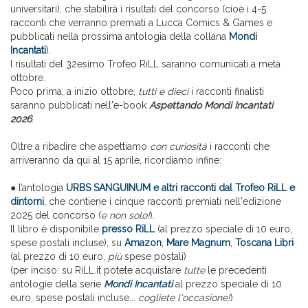
universitari), che stabilirà i risultati del concorso (cioè i 4-5
racconti che verranno premiati a Lucca Comics & Games e
pubblicati nella prossima antologia della collana
Mondi
Incantati
).
I risultati del 32esimo Trofeo RiLL saranno comunicati a metà
ottobre.
Poco prima, a inizio ottobre,
tutti e dieci
i racconti finalisti
saranno pubblicati nell'e-book
Aspettando Mondi Incantati
2026
.
Oltre a ribadire che aspettiamo
con curiosità
i racconti che
arriveranno da qui al 15 aprile, ricordiamo infine:
● l’antologia
URBS SANGUINUM e altri racconti dal Trofeo RiLL e
dintorni
, che contiene i cinque racconti premiati nell'edizione
2025 del concorso (
e non solo!
).
Il libro è disponibile
presso RiLL
(al prezzo speciale di 10 euro,
spese postali incluse), su
Amazon
,
Mare Magnum
,
Toscana Libri
(al prezzo di 10 euro,
più
spese postali)
(per inciso: su RiLL.it potete acquistare
tutte
le precedenti
antologie della serie
Mondi Incantati
al prezzo speciale di 10
euro, spese postali incluse...
cogliete l'occasione!
)