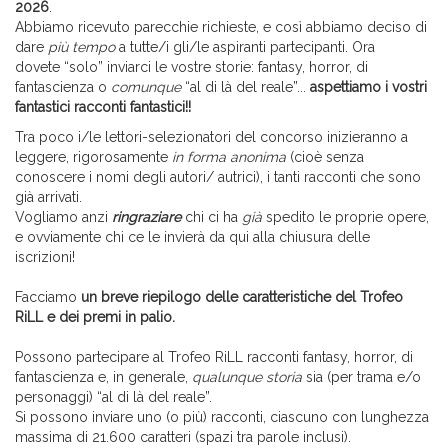
2026
.
Abbiamo ricevuto parecchie richieste, e così abbiamo deciso di
dare
più tempo
a tutte/i gli/le aspiranti partecipanti. Ora
dovete “solo” inviarci le vostre storie: fantasy, horror, di
fantascienza o
comunque
“al di là del reale”...
aspettiamo i vostri
fantastici racconti fantastici!!
Tra poco i/le lettori-selezionatori del concorso inizieranno a
leggere, rigorosamente
in forma anonima
(cioè senza
conoscere i nomi degli autori/ autrici), i tanti racconti che sono
già arrivati.
Vogliamo anzi
ringraziare
chi ci ha
già
spedito le proprie opere,
e ovviamente chi ce le invierà da qui alla chiusura delle
iscrizioni!
Facciamo
un breve riepilogo delle caratteristiche del Trofeo
RiLL e dei
premi in palio
.
Possono partecipare al Trofeo RiLL racconti fantasy, horror, di
fantascienza e, in generale,
qualunque storia
sia (per trama e/o
personaggi) “al di là del reale”.
Si possono inviare uno (o più) racconti, ciascuno con lunghezza
massima di 21.600 caratteri (spazi tra parole inclusi).