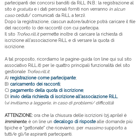
partecipanti dei concorsi banditi da RiLL (N.B.: la registrazione al
sito è
gratuita
e i dati personali forniti non verranno
in alcun
caso
ceduti/ comunicati da RiLL a terzi).
Dopo la registrazione, ciascun autore/autrice potrà caricare il file
del racconto (o dei racconti) con cui partecipa.
Il sito
Trofeo.rill.it
permette inoltre di caricare la richiesta di
iscrizione all'associazione RiLL e di versare la quota di
iscrizione.
A tal proposito, ricordiamo le pagine-guida (on line qui sul sito
associativo RiLL.it) per le quattro principali funzionalità del sito
gestionale
Trofeo.rill.it
:
A)
registrazione come partecipante
;
B)
caricamento dei racconti
;
C)
pagamento della quota di iscrizione
;
D)
invio della richiesta di iscrizione all'associazione RiLL
.
(
vi invitiamo a leggerle, in caso di problemi/ difficoltà
)
ATTENZIONE:
ora che la chiusura delle iscrizioni (15 aprile) è
imminente
, è on line un
decalogo di risposte
alle domande più
tipiche e "gettonate" che riceviamo, per
massimo
supporto a
tutti/e gli/le aspiranti partecipanti.