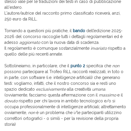
stesso vale per le traduzioni dei testi in caso di pubblicazione
all'estero.
L'autore/autrice del racconto primo classificato riceverà, anzi,
250 euro da RiLL.
Tornando a questioni più pratiche, il
bando
dell’edizione 2025-
2026 del concorso raccoglie tutti i dettagli regolamentari ed è
adesso
aggiornato
con la nuova data di scadenza.
Il regolamento è comunque sostanzialmente
invariato
rispetto a
quello delle più recenti annate.
Sottolineiamo, in particolare, che il
punto 2
specifica che
non
possono partecipare al Trofeo RiLL racconti realizzati, in toto o
in parte, con software (i.e. intelligenze artificiali) che generano
testi: vogliamo, infatti, che il nostro concorso sia e resti uno
spazio dedicato
esclusivamente
alla creatività
umana
.
(ovviamente, facciamo questa affermazione con il
massimo
e il
dovuto
rispetto per chi lavora in ambito tecnologico e/o si
occupa professionalmente di intelligenze artificiali; altrettamento
ovviamente,
non
è un problema che i/le partecipanti utilizzino
correttori ortografici - o simili - per la revisione della propria
storia)