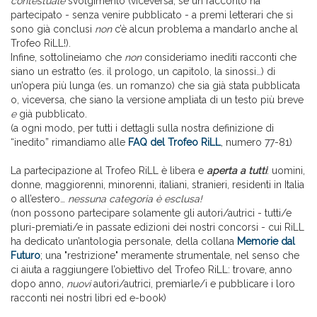
contestuale
svolgimento (viceversa, se un racconto ha
partecipato - senza venire pubblicato - a premi letterari che si
sono già conclusi
non
c’è alcun problema a mandarlo anche al
Trofeo RiLL!).
Infine, sottolineiamo che
non
consideriamo inediti racconti che
siano un estratto (es. il prologo, un capitolo, la sinossi…) di
un’opera più lunga (es. un romanzo) che sia già stata pubblicata
o, viceversa, che siano la versione ampliata di un testo più breve
e
già pubblicato.
(a ogni modo, per tutti i dettagli sulla nostra definizione di
“inedito” rimandiamo alle
FAQ del Trofeo RiLL
, numero 77-81)
La partecipazione al Trofeo RiLL è libera e
aperta a tutti
: uomini,
donne, maggiorenni, minorenni, italiani, stranieri, residenti in Italia
o all’estero…
nessuna categoria è esclusa!
(non possono partecipare solamente gli autori/autrici - tutti/e
pluri-premiati/e in passate edizioni dei nostri concorsi - cui RiLL
ha dedicato un’antologia personale, della collana
Memorie dal
Futuro
; una "restrizione" meramente strumentale, nel senso che
ci aiuta a raggiungere l’obiettivo del Trofeo RiLL: trovare, anno
dopo anno,
nuovi
autori/autrici, premiarle/i e pubblicare i loro
racconti nei nostri libri ed e-book)