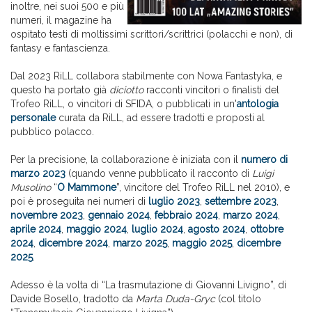
inoltre, nei suoi 500 e più
numeri, il magazine ha
ospitato testi di moltissimi scrittori/scrittrici (polacchi e non), di
fantasy e fantascienza.
Dal 2023 RiLL collabora stabilmente con Nowa Fantastyka, e
questo ha portato già
diciotto
racconti vincitori o finalisti del
Trofeo RiLL, o vincitori di SFIDA, o pubblicati in un'
antologia
personale
curata da RiLL, ad essere tradotti e proposti al
pubblico polacco.
Per la precisione, la collaborazione è iniziata con il
numero di
marzo 2023
(quando venne pubblicato il racconto di
Luigi
Musolino
“
O Mammone
”, vincitore del Trofeo RiLL nel 2010), e
poi è proseguita nei numeri di
luglio 2023
,
settembre 2023
,
novembre 2023
,
gennaio 2024
,
febbraio 2024
,
marzo 2024
,
aprile 2024
,
maggio 2024
,
luglio 2024
,
agosto 2024
,
ottobre
2024
,
dicembre 2024
,
marzo 2025
,
maggio 2025
,
dicembre
2025
.
Adesso è la volta di “La trasmutazione di Giovanni Livigno”, di
Davide Bosello, tradotto da
Marta Duda-Gryc
(col titolo