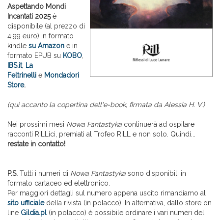
Aspettando Mondi
Incantati 2025
è
disponibile (al prezzo di
4,99 euro) in formato
kindle
su Amazon
e in
formato EPUB su
KOBO
,
IBS.it
,
La
Feltrinelli
e
Mondadori
Store
.
(qui accanto la copertina dell'e-book, firmata da Alessia H. V.)
Nei prossimi mesi
Nowa Fantastyka
continuerà ad ospitare
racconti RiLLici, premiati al Trofeo RiLL e non solo. Quindi...
restate in contatto!
P.S.
Tutti i numeri di
Nowa Fantastyka
sono disponibili in
formato cartaceo ed elettronico.
Per maggiori dettagli sul numero appena uscito rimandiamo al
sito ufficiale
della rivista (in polacco). In alternativa, dallo store on
line
Gildia.pl
(in polacco) è possibile ordinare i vari numeri del