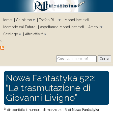
Home
Chi siamo
Trofeo RiLL
Mondi Incantati
Memorie dal Futuro
Aspettando Mondi Incantati
Articoli
Catalogo
Altre attività
<
Cerca
Search form
Nowa Fantastyka 522:
“La trasmutazione di
Giovanni Livigno”
È disponibile il numero di marzo 2026 di
Nowa Fantastyka
,