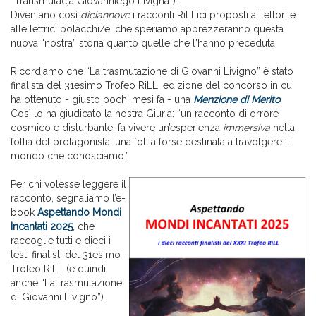
“Transmutacja Giovanniego Livigna”).
Diventano così
diciannove
i racconti RiLLici proposti ai lettori e
alle lettrici polacchi/e, che speriamo apprezzeranno questa
nuova “nostra” storia quanto quelle che l'hanno preceduta.
Ricordiamo che “La trasmutazione di Giovanni Livigno” è stato
finalista del 31esimo Trofeo RiLL, edizione del concorso in cui
ha ottenuto - giusto pochi mesi fa - una
Menzione di Merito
.
Così lo ha giudicato la nostra Giuria: “un racconto di orrore
cosmico e disturbante; fa vivere un’esperienza
immersiva
nella
follia del protagonista, una follia forse destinata a travolgere il
mondo che conosciamo.”
Per chi volesse leggere il
racconto, segnaliamo l’e-
book
Aspettando Mondi
Incantati 2025
, che
raccoglie tutti e dieci i
testi finalisti del 31esimo
Trofeo RiLL (e quindi
anche “La trasmutazione
di Giovanni Livigno”).