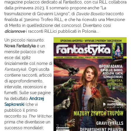
magazine polacco dedicato al Fantastico, con cui RiLL collabora
dalla primavera 2023. Il sommario propone anche “La
trasmutazione di Giovanni Livigno”, di
Davide Bosello
(racconto
finalista al 31esimo Trofeo RiLL, e che ha ricevuto una Menzione
di Merito in quell’edizione del concorso). Diventano così
diciannove
i racconti RiLLici pubblicati in Polonia
..
.
Un piccolo riassunto:
Nowa Fantastyka
è un
mensile polacco che
esce dal 1982
(inizialmente col nome di
Fantastyka
). Ogni uscita
contiene racconti, articoli
di approfondimento,
interviste, recensioni e
fumetti. Sulle sue pagine
ha debuttato
Andrzej
Sapkowski
(che vi
pubblicò il primo
racconto su
The Witcher
,
prima che diventasse un
successo mondiale);