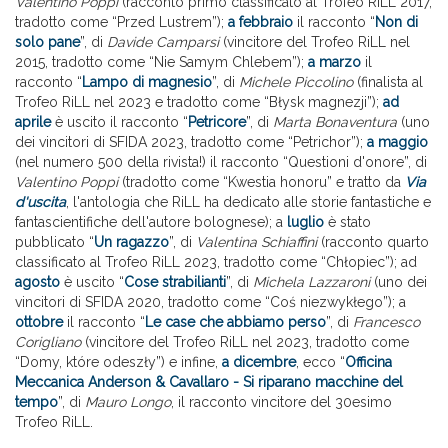
Valentino Poppi
(racconto primo classificato al Trofeo RiLL 2017,
tradotto come “Przed Lustrem”);
a febbraio
il racconto “
Non di
solo pane
”, di
Davide Camparsi
(vincitore del Trofeo RiLL nel
2015, tradotto come “Nie Samym Chlebem”);
a marzo
il
racconto “
Lampo di magnesio
”, di
Michele Piccolino
(finalista al
Trofeo RiLL nel 2023 e tradotto come “Błysk magnezji”);
ad
aprile
è uscito il racconto “
Petricore
”, di
Marta Bonaventura
(uno
dei vincitori di SFIDA 2023, tradotto come “Petrichor”);
a maggio
(nel numero 500 della rivista!) il racconto “Questioni d'onore”, di
Valentino Poppi
(tradotto come “Kwestia honoru” e tratto da
Via
d'uscita
, l'antologia che RiLL ha dedicato alle storie fantastiche e
fantascientifiche dell'autore bolognese); a
luglio
è stato
pubblicato “
Un ragazzo
”, di
Valentina Schiaffini
(racconto quarto
classificato al Trofeo RiLL 2023, tradotto come “Chłopiec”); ad
agosto
è uscito “
Cose strabilianti
”, di
Michela Lazzaroni
(uno dei
vincitori di SFIDA 2020, tradotto come “Coś niezwykłego”); a
ottobre
il racconto “
Le case che abbiamo perso
”, di
Francesco
Corigliano
(vincitore del Trofeo RiLL nel 2023, tradotto come
“Domy, które odeszły”) e infine,
a dicembre
, ecco “
Officina
Meccanica Anderson & Cavallaro - Si riparano macchine del
tempo
”, di
Mauro Longo
, il racconto vincitore del 30esimo
Trofeo RiLL.