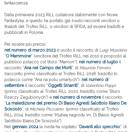
fantascienza.
Dalla primavera 2023 RiLL collabora stabilmente con Nowa
Fantastyka, e questo ha portato già
tredici
racconti vincitori o
finalisti del Trofeo RiLL, o vincitori di SFIDA, ad essere tradotti e
pubblicati in Polonia.
Per essere più precisi:
nel numero di marzo 2023
è uscito il racconto di
Luigi Musolino
“
O Mammone
” (vincitore del Trofeo RiLL nel 2010 e proposto al
pubblico polacco col titolo “Mamon”),
nel numero di luglio
il
racconto “
Ana nel Campo dei Morti
”, di
Maurizio Ferrero
(racconto primo classificato al Trofeo RiLL 2018, tradotto in
polacco come “Ana na polu umarłych”),
nel numero di
settembre
il racconto “
Oggetti Smarriti
”, di
Valentino Poppi
(primo classificato al Trofeo RiLL 2020, tradotto come “Biuro
Rzeczy Zagubionych”) e
nel numero di novembre
il racconto
“
La maledizione del premio Di Biasio Agresti Salottolo Illiano De
Scisciolo
”, di
Michele Piccolino
(primo classificato al Trofeo
RiLL 2014, tradotto come “Klątwa nagrody im. Di Biasio Agresti
Salottolo Illiano De Scisciolo”).
Nel
gennaio 2024
la rivista ha ospitato “
Davanti allo specchio
”, di