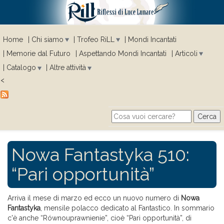
Home
Chi siamo
Trofeo RiLL
Mondi Incantati
Memorie dal Futuro
Aspettando Mondi Incantati
Articoli
Catalogo
Altre attività
<
Cerca
Search form
Nowa Fantastyka 510:
“Pari opportunità”
Arriva il mese di marzo ed ecco un nuovo numero di
Nowa
Fantastyka
, mensile polacco dedicato al Fantastico. In sommario
c'è anche “Równouprawnienie”, cioè “Pari opportunità”, di