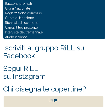
Racconti premiati
Giuria Nazionale
Registrazione concorso
Quota di iscrizione
Richiesta di iscrizione
Carica il tuo racconto
Interviste del trentennale
Audio e Video
Iscriviti al gruppo RiLL su
Facebook
Segui RiLL
su Instagram
Chi disegna le copertine?
login