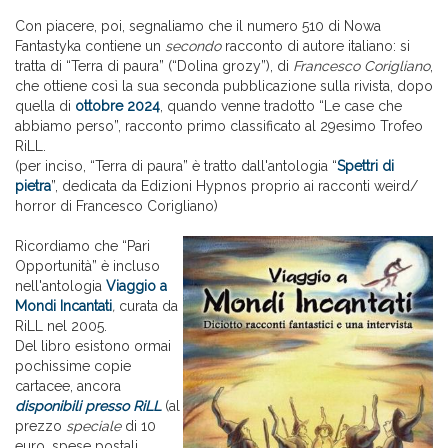
Con piacere, poi, segnaliamo che il numero 510 di Nowa
Fantastyka contiene un
secondo
racconto di autore italiano: si
tratta di “Terra di paura” (“Dolina grozy”), di
Francesco Corigliano
,
che ottiene così la sua seconda pubblicazione sulla rivista, dopo
quella di
ottobre 2024
, quando venne tradotto “Le case che
abbiamo perso”, racconto primo classificato al 29esimo Trofeo
RiLL.
(per inciso, “Terra di paura” è tratto dall'antologia “
Spettri di
pietra
”, dedicata da Edizioni Hypnos proprio ai racconti weird/
horror di Francesco Corigliano)
Ricordiamo che “Pari
Opportunità” è incluso
nell'antologia
Viaggio a
Mondi Incantati
,
curata da
RiLL nel 2005.
Del libro esistono ormai
pochissime copie
cartacee, ancora
disponibili presso RiLL
(al
prezzo
speciale
di 10
euro, spese postali