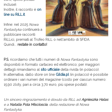
incluse).
Inoltre, il racconto è
on
line su RiLL.it
.
Infine: nel 2025
Nowa
Fantastyka
continuerà a
pubblicare racconti
RiLLici, premiati al Trofeo RiLL o nell'ambito di SFIDA.
Quindi...
restate in contatto!
P.S.
ricordiamo che tutti i numeri di
Nowa Fantastyka
sono
disponibili in formato cartaceo ed elettronico; per maggiori
dettagli rimandiamo al
sito ufficiale
della rivista (in polacco).
In alternativa, dallo store on line
Gildia.pl
(in polacco) è possibile
ordinare i vari numeri del magazine (costo per ciascun numero:
15,90 zloty, pari a circa 3,70 euro, più spese postali).
Un sincero ringraziamento è dovuto da RiLL ad
Agnieszka Halas
e a
Natalia Pola Miscioscia
, della redazione di Nowa
Fantastyka.