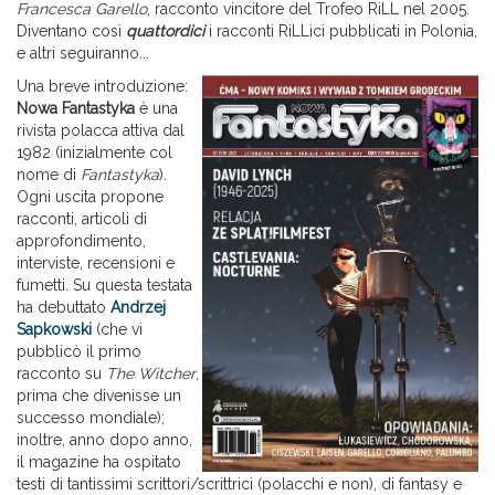
Francesca Garello
, racconto vincitore del Trofeo RiLL nel 2005.
Diventano così
quattordici
i racconti RiLLici pubblicati in Polonia,
e altri seguiranno
..
.
Una breve introduzione:
Nowa Fantastyka
è una
rivista polacca attiva dal
1982 (inizialmente col
nome di
Fantastyka
).
Ogni uscita propone
racconti, articoli di
approfondimento,
interviste, recensioni e
fumetti. Su questa testata
ha debuttato
Andrzej
Sapkowski
(che vi
pubblicò il primo
racconto su
The Witcher
,
prima che divenisse un
successo mondiale);
inoltre, anno dopo anno,
il magazine ha ospitato
testi di tantissimi scrittori/scrittrici (polacchi e non), di fantasy e