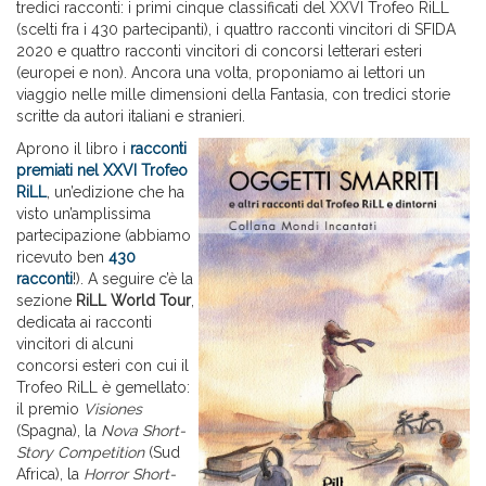
tredici racconti: i primi cinque classificati del XXVI Trofeo RiLL
(scelti fra i 430 partecipanti), i quattro racconti vincitori di SFIDA
2020 e quattro racconti vincitori di concorsi letterari esteri
(europei e non). Ancora una volta, proponiamo ai lettori un
viaggio nelle mille dimensioni della Fantasia, con tredici storie
scritte da autori italiani e stranieri.
Aprono il libro i
racconti
premiati nel XXVI Trofeo
RiLL
, un’edizione che ha
visto un’amplissima
partecipazione (abbiamo
ricevuto ben
430
racconti
!). A seguire c’è la
sezione
RiLL World Tour
,
dedicata ai racconti
vincitori di alcuni
concorsi esteri con cui il
Trofeo RiLL è gemellato:
il premio
Visiones
(Spagna), la
Nova Short-
Story Competition
(Sud
Africa), la
Horror Short-