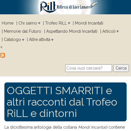
Home
Chi siamo
Trofeo RiLL
Mondi Incantati
Memorie dal Futuro
Aspettando Mondi Incantati
Articoli
Catalogo
Altre attività
<
Cerca
Search form
OGGETTI SMARRITI e
altri racconti dal Trofeo
RiLL e dintorni
La diciottesima antologia della collana
Mondi Incantati
contiene