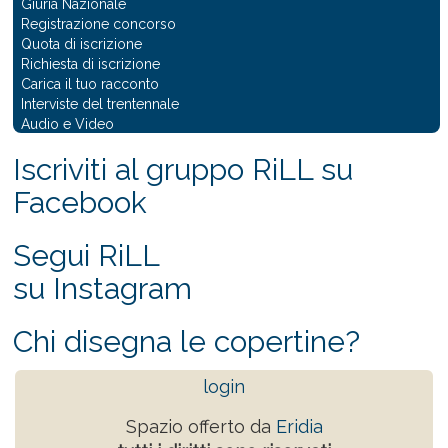
Giuria Nazionale
Registrazione concorso
Quota di iscrizione
Richiesta di iscrizione
Carica il tuo racconto
Interviste del trentennale
Audio e Video
Iscriviti al gruppo RiLL su
Facebook
Segui RiLL
su Instagram
Chi disegna le copertine?
login
Spazio offerto da
Eridia