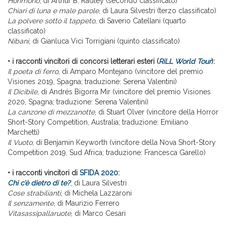
Horimono
, di Arthur B. Radley (secondo classificato)
Chiari di luna e male parole
, di Laura Silvestri (terzo classificato)
La polvere sotto il tappeto
, di Saverio Catellani (quarto
classificato)
Nibani
, di Gianluca Vici Torrigiani (quinto classificato)
• i racconti vincitori di concorsi letterari esteri (
RiLL World Tour
):
Il poeta di ferro
, di Amparo Montejano (vincitore del premio
Visiones 2019, Spagna; traduzione: Serena Valentini)
Il Dicibile
, di Andrés Bigorra Mir (vincitore del premio Visiones
2020, Spagna; traduzione: Serena Valentini)
La canzone di mezzanotte
, di Stuart Olver (vincitore della Horror
Short-Story Competition, Australia; traduzione: Emiliano
Marchetti)
Il Vuoto
, di Benjamin Keyworth (vincitore della Nova Short-Story
Competition 2019, Sud Africa; traduzione: Francesca Garello)
• i racconti vincitori di
SFIDA 2020
:
Chi c’è dietro di te?
, di Laura Silvestri
Cose strabilianti
, di Michela Lazzaroni
Il senzamente
, di Maurizio Ferrero
Vitasassipallaruote
, di Marco Cesari