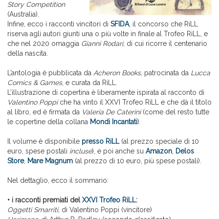
Story Competition
(Australia).
Infine, ecco i racconti vincitori di
SFIDA
, il concorso che RiLL
riserva agli autori giunti una o più volte in finale al Trofeo RiLL, e
che nel 2020 omaggia
Gianni Rodari
, di cui ricorre il centenario
della nascita.
L’antologia è pubblicata da
Acheron Books
, patrocinata da
Lucca
Comics & Games
, e curata da RiLL.
L’illustrazione di copertina è liberamente ispirata al racconto di
Valentino Poppi
che ha vinto il XXVI Trofeo RiLL e che dà il titolo
al libro, ed è firmata da
Valeria De Caterini
(come del resto tutte
le copertine della collana
Mondi Incantati
).
Il volume è disponibile
presso RiLL
(al prezzo speciale di 10
euro, spese postali
incluse
), e poi anche su
Amazon
,
Delos
Store
,
Mare Magnum
(al prezzo di 10 euro, più spese postali).
Nel dettaglio, ecco il sommario:
• i racconti premiati del
XXVI Trofeo RiLL
:
Oggetti Smarriti
, di Valentino Poppi (vincitore)