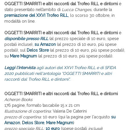
OGGETTI SMARRITI e altri racconti dal Trofeo RiLL e dintorni
è
stato presentato nell’ambito di
Lucca Changes
, durante la
premiazione del XXVI Trofeo RiLL
, lo scorso 30 ottobre, in
modalità on line.
OGGETTI SMARRITI e altri racconti dal Trofeo RiLL e dintorni
è
disponibile presso RiLL
(al prezzo speciale di 10 euro, spese
postali incluse),
su Amazon
(al prezzo di 10 euro, più spese
postali), sul
Delos Store
(al prezzo di 10 euro, più spese postali),
su
Mare Magnum
(al prezzo di 10 euro, più spese postali).
Leggi l'intervista
agli autori del XXVI Trofeo RiLL e di SFIDA
2020 pubblicati nell'antologia "OGGETTI SMARRITI e altri
racconti dal Trofeo RiLL e dintorni".
OGGETTI SMARRITI e altri racconti dal Trofeo RiLL e dintorni
Acheron Books
176 pagine, formato tascabile 15 x 21 cm
Illustrazione di copertina:
Valeria De Caterini
prezzo di copertina:
10 euro (qui la pagina per l'acquisto
su
Amazon
,
Delos Store
,
Mare Magnum
)
prezzo speciale RiLL:
10 euro
(spese postali
incluse
)