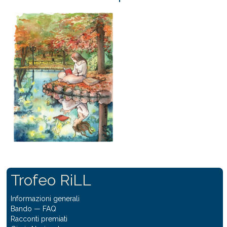
Trofeo RiLL
Informazioni generali
Bando
—
FAQ
Racconti premiati