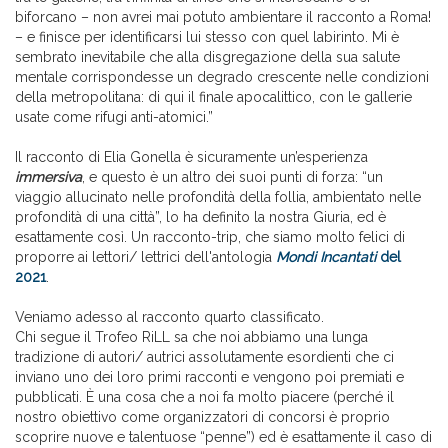
biforcano – non avrei mai potuto ambientare il racconto a Roma!
– e finisce per identificarsi lui stesso con quel labirinto. Mi è
sembrato inevitabile che alla disgregazione della sua salute
mentale corrispondesse un degrado crescente nelle condizioni
della metropolitana: di qui il finale apocalittico, con le gallerie
usate come rifugi anti-atomici.”
Il racconto di Elia Gonella è sicuramente un’esperienza
immersiva
, e questo è un altro dei suoi punti di forza: “un
viaggio allucinato nelle profondità della follia, ambientato nelle
profondità di una città”, lo ha definito la nostra Giuria, ed è
esattamente così. Un racconto-trip, che siamo molto felici di
proporre ai lettori/ lettrici dell'antologia
Mondi Incantati
del
2021
.
Veniamo adesso al racconto quarto classificato.
Chi segue il Trofeo RiLL sa che noi abbiamo una lunga
tradizione di autori/ autrici assolutamente esordienti che ci
inviano uno dei loro primi racconti e vengono poi premiati e
pubblicati. È una cosa che a noi fa molto piacere (perché il
nostro obiettivo come organizzatori di concorsi è proprio
scoprire nuove e talentuose “penne”) ed è esattamente il caso di