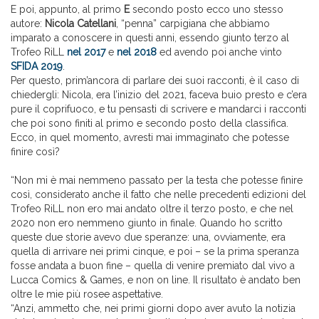
E poi, appunto, al primo
E
secondo posto ecco uno stesso
autore:
Nicola Catellani
, “penna” carpigiana che abbiamo
imparato a conoscere in questi anni, essendo giunto terzo al
Trofeo RiLL
nel 2017
e
nel 2018
ed avendo poi anche vinto
SFIDA 2019
.
Per questo, prim’ancora di parlare dei suoi racconti, è il caso di
chiedergli: Nicola, era l’inizio del 2021, faceva buio presto e c’era
pure il coprifuoco, e tu pensasti di scrivere e mandarci i racconti
che poi sono finiti al primo e secondo posto della classifica.
Ecco, in quel momento, avresti mai immaginato che potesse
finire così?
“Non mi è mai nemmeno passato per la testa che potesse finire
così, considerato anche il fatto che nelle precedenti edizioni del
Trofeo RiLL non ero mai andato oltre il terzo posto, e che nel
2020 non ero nemmeno giunto in finale. Quando ho scritto
queste due storie avevo due speranze: una, ovviamente, era
quella di arrivare nei primi cinque, e poi – se la prima speranza
fosse andata a buon fine – quella di venire premiato dal vivo a
Lucca Comics & Games, e non on line. Il risultato è andato ben
oltre le mie più rosee aspettative.
“Anzi, ammetto che, nei primi giorni dopo aver avuto la notizia