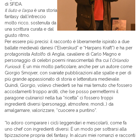
di SFIDA.
Il liuto e l’arpa
è una storia
fantasy dall'intreccio
molto ricco, sostenuta da
una scrittura curata e dal
giusto ritmo.
Per essere più precisi: il racconto è liberamente ispirato a due
ballate medievali danesi (“Elverskud” e “Harpans Kraft”) e ha per
protagonista Astolfo di Anglia, cavaliere di Carlo Magno e
personaggio di celebri poemi rinascimentali (fra cui l’
Orlando
Furioso
). È un mix molto particolare, anche per un autore come
Giorgio Smojver, con svariate pubblicazioni alle spalle e per di
più grande appassionato di storia e letteratura medievale.
Quindi, Giorgio, volevo chiederti se hai mai temuto che fossero
accostamenti troppo arditi, che (se posso permettermi il
paragone culinario) nella tua “ricetta” ci fossero troppi
ingredienti diversi (personaggi, atmosfere, mondi…) da
amalgamare, valorizzare, “cuocere a puntino”.
“Io adoro comparare i cicli leggendari e mescolarli, come fa
uno chef con ingredienti diversi. È un modo per sottrarsi alla
tipizzazione propria del fantasy. In alcuni miei romanzi e racconti