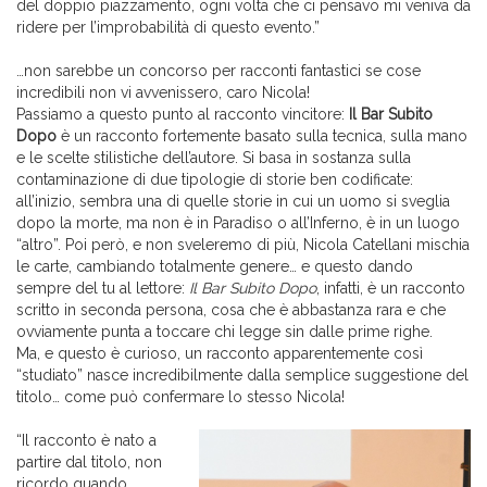
del doppio piazzamento, ogni volta che ci pensavo mi veniva da
ridere per l’improbabilità di questo evento.”
…non sarebbe un concorso per racconti fantastici se cose
incredibili non vi avvenissero, caro Nicola!
Passiamo a questo punto al racconto vincitore:
Il Bar Subito
Dopo
è un racconto fortemente basato sulla tecnica, sulla mano
e le scelte stilistiche dell’autore. Si basa in sostanza sulla
contaminazione di due tipologie di storie ben codificate:
all’inizio, sembra una di quelle storie in cui un uomo si sveglia
dopo la morte, ma non è in Paradiso o all’Inferno, è in un luogo
“altro”. Poi però, e non sveleremo di più, Nicola Catellani mischia
le carte, cambiando totalmente genere… e questo dando
sempre del tu al lettore:
Il Bar Subito Dopo
, infatti, è un racconto
scritto in seconda persona, cosa che è abbastanza rara e che
ovviamente punta a toccare chi legge sin dalle prime righe.
Ma, e questo è curioso, un racconto apparentemente così
“studiato” nasce incredibilmente dalla semplice suggestione del
titolo… come può confermare lo stesso Nicola!
“Il racconto è nato a
partire dal titolo, non
ricordo quando.