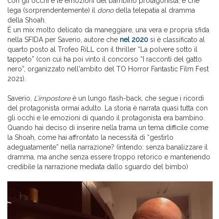
con gli occhi e le emozioni del bambino protagonista, e che
lega (sorprendentemente) il
dono
della telepatia al dramma
della Shoah.
È un mix molto delicato da maneggiare, una vera e propria sfida
nella SFIDA per Saverio, autore che
nel 2020
si è classificato al
quarto posto al Trofeo RiLL con il thriller “La polvere sotto il
tappeto” (con cui ha poi vinto il concorso “I racconti del gatto
nero”, organizzato nell'ambito del TO Horror Fantastic Film Fest
2021).
Saverio,
L’impostore
è un lungo flash-back, che segue i ricordi
del protagonista ormai adulto. La storia è narrata quasi tutta con
gli occhi e le emozioni di quando il protagonista era bambino.
Quando hai deciso di inserire nella trama un tema difficile come
la Shoah, come hai affrontato la necessità di “gestirlo
adeguatamente” nella narrazione? (intendo: senza banalizzare il
dramma, ma anche senza essere troppo retorico e mantenendo
credibile la narrazione mediata dallo sguardo del bimbo)