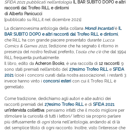
SFIDA 2021 pubblicati nell’antologia
IL BAR SUBITO DOPO e altri
racconti dal Trofeo RiLL e dintorni
di Alberto Panicucci
[pubblicato su RiLL.it nel dicembre 2021]
La diciannovesima antologia della collana
Mondi Incantati
è
IL
BAR SUBITO DOPO e altri racconti dal Trofeo RiLL e dintorni
,
che RiLL ha con grande piacere presentato durante
Lucca
Comics & Games 2021
, l’edizione che ha segnato il ritorno in
presenza del nostro festival preferito, l’
isola che c’è
che dal 1994
RiLL frequenta puntualmente.
Il libro, edito da
Acheron Books
, è una raccolta di
12 racconti
: 9
sono stati premiati nell’ambito del
27esimo Trofeo RiLL
e
SFIDA
2021
(cioè i concorsi curati dalla nostra associazione), i restanti 3
invece hanno vinto i
concorsi esteri
con cui il Trofeo RiLL è
gemellato.
Come tradizione, dedichiamo agli autori e alle autrici dei
racconti premiati del
27esimo Trofeo RiLL
e di
SFIDA 2021
un’intervista collettiva
: pensiamo infatti che il modo migliore per
stimolare la curiosità di tutti i lettori/ lettrici sia proprio parlare
più diffusamente di
ogni
storia nell'antologia, andando al di là
del semplice titolo di ogni racconto. Inoltre, visto l’interesse che