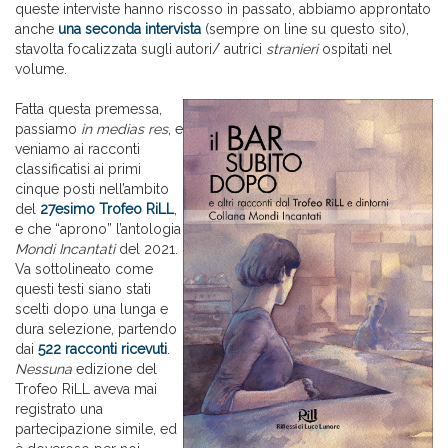
queste interviste hanno riscosso in passato, abbiamo approntato
anche
una seconda intervista
(sempre on line su questo sito),
stavolta focalizzata sugli autori/ autrici
stranieri
ospitati nel
volume.
Fatta questa premessa,
passiamo
in medias res
, e
veniamo ai racconti
classificatisi ai primi
cinque posti nell’ambito
del
27esimo Trofeo RiLL
,
e che “aprono” l’antologia
Mondi Incantati
del 2021.
Va sottolineato come
questi testi siano stati
scelti dopo una lunga e
dura selezione, partendo
dai
522 racconti ricevuti
.
Nessuna
edizione del
Trofeo RiLL aveva mai
registrato una
partecipazione simile, ed