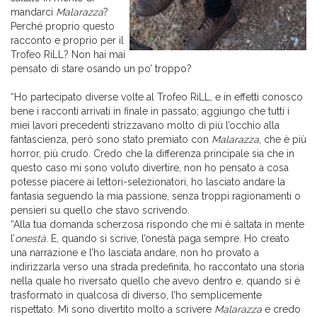
mandarci
Malarazza
?
Perché proprio questo
racconto e proprio per il
Trofeo RiLL? Non hai mai
pensato di stare osando un po’ troppo?
“Ho partecipato diverse volte al Trofeo RiLL, e in effetti conosco
bene i racconti arrivati in finale in passato; aggiungo che tutti i
miei lavori precedenti strizzavano molto di più l’occhio alla
fantascienza, però sono stato premiato con
Malarazza
, che è più
horror, più crudo. Credo che la differenza principale sia che in
questo caso mi sono voluto divertire, non ho pensato a cosa
potesse piacere ai lettori-selezionatori, ho lasciato andare la
fantasia seguendo la mia passione, senza troppi ragionamenti o
pensieri su quello che stavo scrivendo.
“Alla tua domanda scherzosa rispondo che mi è saltata in mente
l’
onestà
. E, quando si scrive, l’onestà paga sempre. Ho creato
una narrazione e l’ho lasciata andare, non ho provato a
indirizzarla verso una strada predefinita, ho raccontato una storia
nella quale ho riversato quello che avevo dentro e, quando si è
trasformato in qualcosa di diverso, l’ho semplicemente
rispettato. Mi sono divertito molto a scrivere
Malarazza
e credo