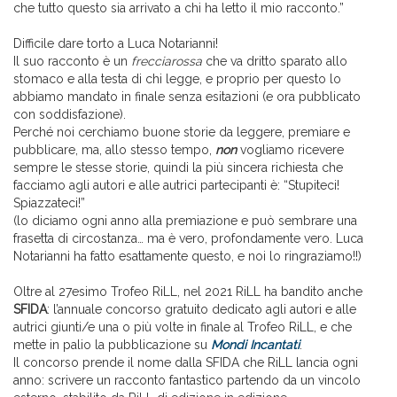
che tutto questo sia arrivato a chi ha letto il mio racconto.”
Difficile dare torto a Luca Notarianni!
Il suo racconto è un
frecciarossa
che va dritto sparato allo
stomaco e alla testa di chi legge, e proprio per questo lo
abbiamo mandato in finale senza esitazioni (e ora pubblicato
con soddisfazione).
Perché noi cerchiamo buone storie da leggere, premiare e
pubblicare, ma, allo stesso tempo,
non
vogliamo ricevere
sempre le stesse storie, quindi la più sincera richiesta che
facciamo agli autori e alle autrici partecipanti è: “Stupiteci!
Spiazzateci!”
(lo diciamo ogni anno alla premiazione e può sembrare una
frasetta di circostanza… ma è vero, profondamente vero. Luca
Notarianni ha fatto esattamente questo, e noi lo ringraziamo!!)
Oltre al 27esimo Trofeo RiLL, nel 2021 RiLL ha bandito anche
SFIDA
: l’annuale concorso gratuito dedicato agli autori e alle
autrici giunti/e una o più volte in finale al Trofeo RiLL, e che
mette in palio la pubblicazione su
Mondi Incantati
.
Il concorso prende il nome dalla SFIDA che RiLL lancia ogni
anno: scrivere un racconto fantastico partendo da un vincolo