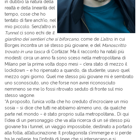
in dubbio la natura della
realtà e della linearità del
tempo, cose che ho
tentato di fare anch’io, nel
mio piccolo. Senz’altro in
Tunnel
ci sono echi de
Il
giardino dei sentieri che si biforcano
, come de
L’altro
, in cui
Borges incontra un sé stesso più giovane, e del
Manoscritto
trovato in una tasca
di Cortàzar. Ma il racconto ha natali più
modesti: circa un anno fa sono sceso nella metropolitana di
Milano per la prima volta dopo mesi – c’era stato di mezzo il
lockdown – e ho ripensato a quando, da studente, usavo quel
mezzo ogni giorno. Quel me stesso più giovane mi è sembrato
uno sconosciuto, uno che forse non avrei riconosciuto
nemmeno se me lo fossi ritrovato seduto di fronte sul mio
stesso vagone.
“A proposito, l’unica volta che ho creduto d’incrociare un mio
sosia – si dice che tutti ne abbiamo almeno uno, da qualche
parte nel mondo – è stato proprio sulla metropolitana… Di qui
l’idea di un personaggio che va alla ricerca di un sé stesso più
giovane tra i tunnel, un viaggio impossibile, destinato a portarlo
alla follia, all’allucinazione. Il protagonista s’immerge e si perde
tra le gallerie, tra l’infinità di linee che si intersecano e si