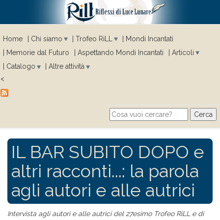
Home
Chi siamo
Trofeo RiLL
Mondi Incantati
Memorie dal Futuro
Aspettando Mondi Incantati
Articoli
Catalogo
Altre attività
<
Cerca
Search form
IL BAR SUBITO DOPO e
altri racconti...: la parola
agli autori e alle autrici
Intervista agli autori e alle autrici del 27esimo Trofeo RiLL e di