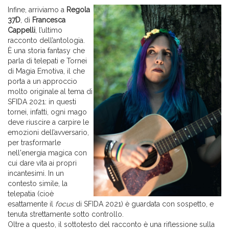
Infine, arriviamo a
Regola
37D
, di
Francesca
Cappelli
, l’ultimo
racconto dell’antologia.
È una storia fantasy che
parla di telepati e Tornei
di Magia Emotiva, il che
porta a un approccio
molto originale al tema di
SFIDA 2021: in questi
tornei, infatti, ogni mago
deve riuscire a carpire le
emozioni dell’avversario,
per trasformarle
nell'energia magica con
cui dare vita ai propri
incantesimi. In un
contesto simile, la
telepatia (cioè
esattamente il
focus
di SFIDA 2021) è guardata con sospetto, e
tenuta strettamente sotto controllo.
Oltre a questo, il sottotesto del racconto è una riflessione sulla