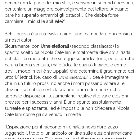
genere non fa parte del mio stile, e scrivere in seconda persona,
per tentare un maggiore coinvolgimento del lettore. A quanto
pare ho superato entrambi gli ostacoli… Che debba forse
cambiare il mio stile abituale?”
Beh... questa è un’intervista, quindi lungi da noi dare qui consigli
ai nostri autori.
Sicuramente, con
Urne elettorali
(secondo classificato) lo
spartito scelto da Nicola Catellani è totalmente diverso: si tratta
del classico racconto che si regge su un’idea forte, ed è sorretto
da una buona scrittura, ma è l’idea (e quanto ti piace, e come
trovi il modo in cui è sviluppata) che determina il gradimento dei
lettori/ lettrici. Nel caso di
Urne elettorali
l’idea è immaginare
che in un futuro prossimo anche i morti possano votare alle
elezioni, semplicemente lasciando, prima di morire, delle
apposite disposizioni testamentarie, relative alle varie elezioni
previste per i successivi anni. È uno spunto assolutamente
surreale e spiazzante… ed è impossibile non chiedere a Nicola
Catellani come gli sia venuto in mente.
“L’ispirazione per il racconto mi è nata a novembre 2020
leggendo il titolo di un articolo on line sulle elezioni americane