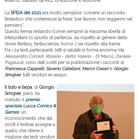
esterno, stabilito da RiLL di edizione in edizione.
La
SFIDA del 2021
era molto semplice: scrivere un racconto
fantastico che contenesse la frase “per favore, non leggermi nel
pensiero”.
Questo ferma restando (come sempre) la massima libertà di
interpretare lo spunto di partenza, sia rispetto al genere delle
storie (fantasy, fantascienza, horror…) sia rispetto alla trama.
Fra i 24 testi partecipanti, letti e valutati in forma anonima (da
Alessandro Corradi, Rosario - detto Valerio - Di Marco, Daniele
Pagliuca
), sono stati scelti per la pubblicazione i racconti di
Francesca Cappelli, Saverio Catellani, Marco Cesari
e
Giorgio
Smojver
, tutti vincitori ex aequo.
Il liuto e l’arpa
, di
Giorgio
Smojver
, però, ha
ricevuto il
premio
speciale Lucca Comics &
Games
: un
riconoscimento che dal
2008 il festival assegna a
quello che ritiene il
migliore dei testi vincitori