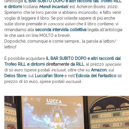
l’antologia
IL BAR SUBITO DOPO e altri racconti dal Trofeo RiLL
e dintorni
(collana
Mondi Incantati
, ed. Acheron Books, 2021).
Speriamo che le loro parole vi abbiano incuriosito, e fatto venir
voglia di leggere il libro. Se poi voleste sapere di più anche
sulle storie premiate in
concorsi esteri
che il libro contiene, vi
rimandiamo alla
seconda intervista collettiva
legata all'antologia
(e che sarà on line MOLTO a breve).
Dopodiché, comunque e come sempre… la parola ai lettori/
lettrici!
È possibile acquistare
IL BAR SUBITO DOPO e altri racconti dal
Trofeo RiLL e dintorni
direttamente
da RiLL
, al prezzo
speciale
di 10 euro (spese postali
incluse
), oltre che su
Amazon
, sul
Delos Store
, sul
LuccaFan Store
e nell'
Edicola del Fantastico
(al
prezzo di 10 euro, spese postali
escluse
).