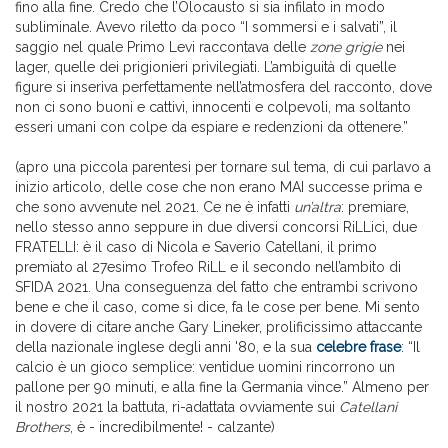
fino alla fine. Credo che l’Olocausto si sia infilato in modo
subliminale. Avevo riletto da poco “I sommersi e i salvati”, il
saggio nel quale Primo Levi raccontava delle
zone grigie
nei
lager, quelle dei prigionieri privilegiati. L’ambiguità di quelle
figure si inseriva perfettamente nell’atmosfera del racconto, dove
non ci sono buoni e cattivi, innocenti e colpevoli, ma soltanto
esseri umani con colpe da espiare e redenzioni da ottenere.”
(apro una piccola parentesi per tornare sul tema, di cui parlavo a
inizio articolo, delle cose che non erano MAI successe prima e
che sono avvenute nel 2021. Ce ne è infatti
un’altra
: premiare,
nello stesso anno seppure in due diversi concorsi RiLLici, due
FRATELLI: è il caso di Nicola e Saverio Catellani, il primo
premiato al 27esimo Trofeo RiLL e il secondo nell’ambito di
SFIDA 2021. Una conseguenza del fatto che entrambi scrivono
bene e che il caso, come si dice, fa le cose per bene. Mi sento
in dovere di citare anche Gary Lineker, prolificissimo attaccante
della nazionale inglese degli anni '80, e la sua
celebre frase
: “Il
calcio è un gioco semplice: ventidue uomini rincorrono un
pallone per 90 minuti, e alla fine la Germania vince.” Almeno per
il nostro 2021 la battuta, ri-adattata ovviamente sui
Catellani
Brothers
, è - incredibilmente! - calzante)