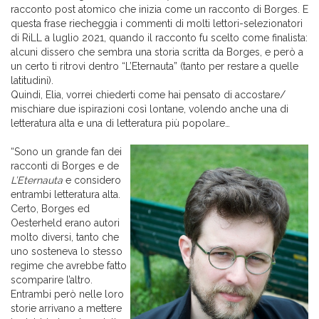
racconto post atomico che inizia come un racconto di Borges. E
questa frase riecheggia i commenti di molti lettori-selezionatori
di RiLL a luglio 2021, quando il racconto fu scelto come finalista:
alcuni dissero che sembra una storia scritta da Borges, e però a
un certo ti ritrovi dentro “L’Eternauta” (tanto per restare a quelle
latitudini).
Quindi, Elia, vorrei chiederti come hai pensato di accostare/
mischiare due ispirazioni così lontane, volendo anche una di
letteratura alta e una di letteratura più popolare…
“Sono un grande fan dei
racconti di Borges e de
L’Eternauta
e considero
entrambi letteratura alta.
Certo, Borges ed
Oesterheld erano autori
molto diversi, tanto che
uno sosteneva lo stesso
regime che avrebbe fatto
scomparire l’altro.
Entrambi però nelle loro
storie arrivano a mettere