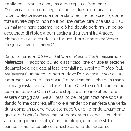
ridotta così. Non so a voi, ma a me capita di frequente.
“Non vi nascondo che seguire i nostri due eroi in una tale,
rocambolesca avventura non è stato per niente facile. Io, come
forse avrete capito, non ho il pollice verde, direi che vira più su
un malsano nero catrame, perciò ho dovuto sorbirmi un corso
accelerato di fitologia per riuscire a districarmi tra Aracee,
Moraceae e via dicendo. Per fortuna, il professore era Vasco
(degno allievo di Linneo!).”
Dall’umorismo a 100 (e più) all’ora di
Pollice Verde
passiamo a
Malarazza
, il racconto quinto classificato, che chiude la sezione
dell’antologia dedicata ai testi premiati nel 27esimo Trofeo RiLL.
Malarazza
è un racconto horror, dove l’orrore scaturisce dalla
rappresentazione di una società dura e violenta, che man mano
il protagonista svela ai lettori/ lettrici. Questo si riflette anche nel
commento della Giuria (“una distopia disturbante al punto di
essere coraggiosa. Svela il tessuto dell’organizzazione sociale,
dando forma concreta all’orrore e rendendo manifesta una verità
dura come un pugno nello stomaco”), che riprende largamente
quello di
Luca Giuliano
, che, prim’ancora di essere un celebre
autore di giochi di ruolo, è un sociologo, e quindi è stato
particolarmente colpito da questo aspetto del racconto.