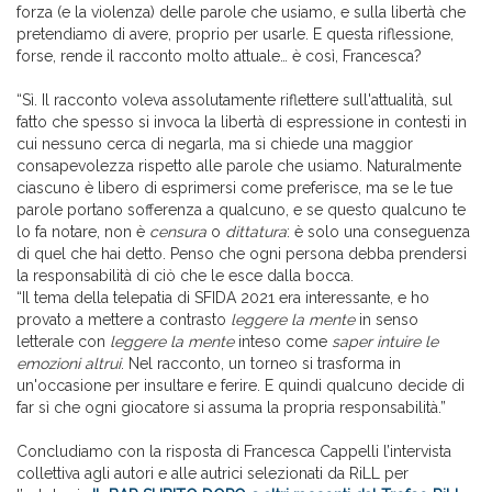
forza (e la violenza) delle parole che usiamo, e sulla libertà che
pretendiamo di avere, proprio per usarle. E questa riflessione,
forse, rende il racconto molto attuale… è così, Francesca?
“Sì. Il racconto voleva assolutamente riflettere sull'attualità, sul
fatto che spesso si invoca la libertà di espressione in contesti in
cui nessuno cerca di negarla, ma si chiede una maggior
consapevolezza rispetto alle parole che usiamo. Naturalmente
ciascuno è libero di esprimersi come preferisce, ma se le tue
parole portano sofferenza a qualcuno, e se questo qualcuno te
lo fa notare, non è
censura
o
dittatura
: è solo una conseguenza
di quel che hai detto. Penso che ogni persona debba prendersi
la responsabilità di ciò che le esce dalla bocca.
“Il tema della telepatia di SFIDA 2021 era interessante, e ho
provato a mettere a contrasto
leggere la mente
in senso
letterale con
leggere la mente
inteso come
saper intuire le
emozioni altrui
. Nel racconto, un torneo si trasforma in
un'occasione per insultare e ferire. E quindi qualcuno decide di
far sì che ogni giocatore si assuma la propria responsabilità.”
Concludiamo con la risposta di Francesca Cappelli l’intervista
collettiva agli autori e alle autrici selezionati da RiLL per