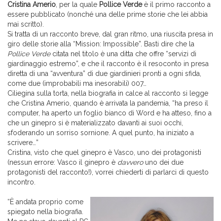
Cristina Amerio
, per la quale
Pollice Verde
è il primo racconto a
essere pubblicato (nonché una delle prime storie che lei abbia
mai scritto).
Si tratta di un racconto breve, dal gran ritmo, una riuscita presa in
giro delle storie alla “Mission: Impossible”. Basti dire che la
Pollice Verde
citata nel titolo è una ditta che offre “servizi di
giardinaggio estremo”, e che il racconto è il resoconto in presa
diretta di una “avventura” di due giardinieri pronti a ogni sfida,
come due (improbabili ma inesorabili) 007…
Ciliegina sulla torta, nella biografia in calce al racconto si legge
che Cristina Amerio, quando è arrivata la pandemia, “ha preso il
computer, ha aperto un foglio bianco di Word e ha atteso, fino a
che un ginepro si è materializzato davanti ai suoi occhi,
sfoderando un sorriso sornione. A quel punto, ha iniziato a
scrivere…”
Cristina, visto che quel ginepro è Vasco, uno dei protagonisti
(nessun errore: Vasco il ginepro è
davvero
uno dei due
protagonisti del racconto!), vorrei chiederti di parlarci di questo
incontro.
“È andata proprio come
spiegato nella biografia.