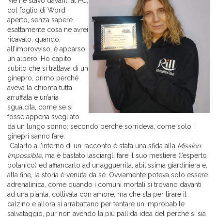
Me ne stavo davanti al PC,
col foglio di Word
aperto, senza sapere
esattamente cosa ne avrei
ricavato, quando,
all’improvviso, è apparso
un albero. Ho capito
subito che si trattava di un
ginepro, primo perché
aveva la chioma tutta
arruffata e un’aria
sgualcita, come se si
fosse appena svegliato
da un lungo sonno; secondo perché sorrideva, come solo i
ginepri sanno fare.
“Calarlo all’interno di un racconto è stata una sfida alla
Mission:
Impossible
, ma è bastato lasciargli fare il suo mestiere (l’esperto
botanico) ed affiancarlo ad un’agguerrita, abilissima giardiniera e,
alla fine, la storia è venuta da sé. Ovviamente poteva solo essere
adrenalinica, come quando i comuni mortali si trovano davanti
ad una pianta, coltivata con amore, ma che sta per tirare il
calzino e allora si arrabattano per tentare un improbabile
salvataggio, pur non avendo la più pallida idea del perché si sia