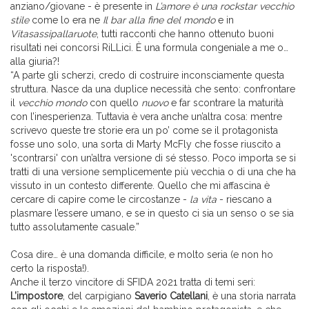
anziano/giovane - è presente in
L’amore è una rockstar vecchio
stile
come lo era ne
Il bar alla fine del mondo
e in
Vitasassipallaruote
, tutti racconti che hanno ottenuto buoni
risultati nei concorsi RiLLici. È una formula congeniale a me o…
alla giuria?!
“A parte gli scherzi, credo di costruire inconsciamente questa
struttura. Nasce da una duplice necessità che sento: confrontare
il
vecchio mondo
con quello
nuovo
e far scontrare la maturità
con l’inesperienza. Tuttavia è vera anche un’altra cosa: mentre
scrivevo queste tre storie era un po’ come se il protagonista
fosse uno solo, una sorta di Marty McFly che fosse riuscito a
'scontrarsi' con un’altra versione di sé stesso. Poco importa se si
tratti di una versione semplicemente più vecchia o di una che ha
vissuto in un contesto differente. Quello che mi affascina è
cercare di capire come le circostanze -
la vita
- riescano a
plasmare l’essere umano, e se in questo ci sia un senso o se sia
tutto assolutamente casuale.”
Cosa dire… è una domanda difficile, e molto seria (e non ho
certo la risposta!).
Anche il terzo vincitore di SFIDA 2021 tratta di temi seri:
L’impostore
, del carpigiano
Saverio Catellani
, è una storia narrata