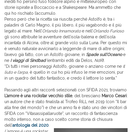
inediti ho persino fuso folklore alpino e mitteleuropeo con
storie ispirate a Boccaccio e a Shakespeare. Ma ammetto che
qui ho rischiato l’accumulo.
Penso però che la ricetta sia riuscita perché Astolfo è, tra i
paladini di Carlo Magno, il più libero, il più vagabondo e il più
legato al mare. Nell’
Orlando Innamorato
e nell’
Orlando Furioso
gli sono attribuite le avventure dell’isola-balena e dell’isola
incantata di Alcina, oltre al grande volo sulla Luna. Per questo mi
è venuto naturale avvicinarlo a leggende di mare di altre origini;
l’avevo già fatto, con un Astolfo giovane, in
Spade sull’Oceano
e
ne
I viaggi di Sindbad
(entrambi editi da Delos,
NdR
).
“Di tutti i miei personaggi Astolfo, giovane o anziano come ne
Il
liuto e l’arpa
, è quello in cui ho più infuso le mie emozioni, pur
in un quadro del tutto fantastico, e credo il lettore lo senta.”
Passando agli altri racconti selezionati con SFIDA 2021, troviamo
L’amore è una rockstar vecchio stile
, del bresciano
Marco Cesari
:
un autore che è stato finalista al Trofeo RiLL nel 2019 (con “Il bar
alla fine del mondo”) e che un anno fa è stato uno dei vincitori di
SFIDA con “Vitasassipallaruote”, un racconto di fantascienza
molto intenso, non a caso scelto come storia di chiusura
dell’
antologia del 2020
.
L’amore è una rockstar