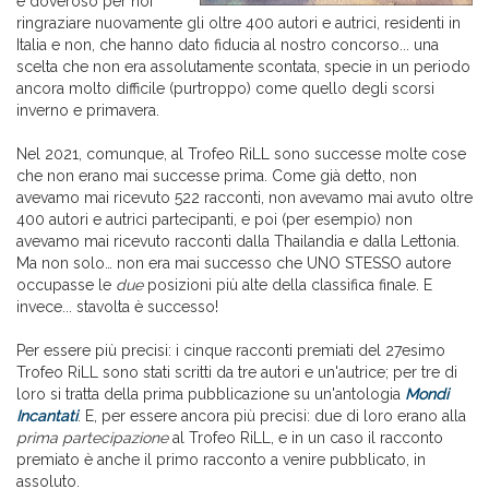
è doveroso per noi
ringraziare nuovamente gli oltre 400 autori e autrici, residenti in
Italia e non, che hanno dato fiducia al nostro concorso... una
scelta che non era assolutamente scontata, specie in un periodo
ancora molto difficile (purtroppo) come quello degli scorsi
inverno e primavera.
Nel 2021, comunque, al Trofeo RiLL sono successe molte cose
che non erano mai successe prima. Come già detto, non
avevamo mai ricevuto 522 racconti, non avevamo mai avuto oltre
400 autori e autrici partecipanti, e poi (per esempio) non
avevamo mai ricevuto racconti dalla Thailandia e dalla Lettonia.
Ma non solo… non era mai successo che UNO STESSO autore
occupasse le
due
posizioni più alte della classifica finale. E
invece... stavolta è successo!
Per essere più precisi: i cinque racconti premiati del 27esimo
Trofeo RiLL sono stati scritti da tre autori e un'autrice; per tre di
loro si tratta della prima pubblicazione su un'antologia
Mondi
Incantati
. E, per essere ancora più precisi: due di loro erano alla
prima partecipazione
al Trofeo RiLL, e in un caso il racconto
premiato è anche il primo racconto a venire pubblicato, in
assoluto.