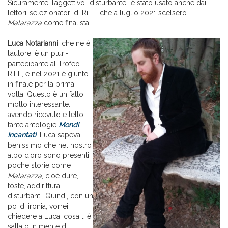
Sicuramente, l’aggettivo “disturbante” è stato usato anche dai
lettori-selezionatori di RiLL, che a luglio 2021 scelsero
Malarazza
come finalista.
Luca Notarianni
, che ne è
l’autore, è un pluri-
partecipante al Trofeo
RiLL, e nel 2021 è giunto
in finale per la prima
volta. Questo è un fatto
molto interessante:
avendo ricevuto e letto
tante antologie
Mondi
Incantati
, Luca sapeva
benissimo che nel nostro
albo d’oro sono presenti
poche storie come
Malarazza
, cioè dure,
toste, addirittura
disturbanti. Quindi, con un
po’ di ironia, vorrei
chiedere a Luca: cosa ti è
saltato in mente di