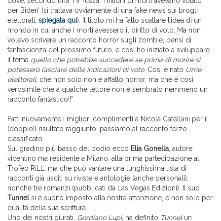
dove, secondo una TV russa, ‘milioni di morti avevano votato
per Biden’ (si trattava ovviamente di una fake news sui brogli
elettorali,
spiegata qui
). Il titolo mi ha fatto scattare l’idea di un
mondo in cui anche i morti avessero il diritto di voto. Ma non
volevo scrivere un racconto horror sugli zombie, bensì di
fantascienza del prossimo futuro, e così ho iniziato a sviluppare
il tema
quello che potrebbe succedere se prima di morire si
potessero lasciare delle indicazioni di voto
. Così è nato
Urne
elettorali
, che non solo non è affatto horror, ma che è così
verosimile che a qualche lettore non è sembrato nemmeno un
racconto fantastico!!”
Fatti nuovamente i migliori complimenti a Nicola Catellani per il
(doppio!) risultato raggiunto, passiamo al racconto terzo
classificato.
Sul gradino più basso del podio ecco
Elia Gonella
, autore
vicentino ma residente a Milano, alla prima partecipazione al
Trofeo RiLL, ma che può vantare una lunghissima lista di
racconti già usciti su riviste e antologie (anche personali),
nonché tre romanzi (pubblicati da Las Vegas Edizioni). Il suo
Tunnel
si è subito imposto alla nostra attenzione, e non solo per
qualità della sua scrittura.
Uno dei nostri giurati,
Gordiano Lupi
, ha definito
Tunnel
un