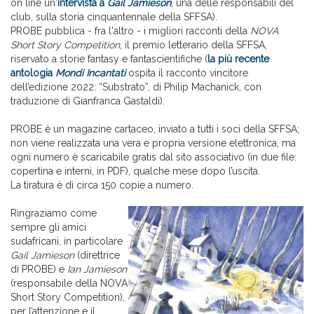
on line un'
intervista a
Gail Jamieson
, una delle responsabili del
club, sulla storia cinquantennale della SFFSA).
PROBE pubblica - fra l'altro - i migliori racconti della
NOVA
Short Story Competition
, il premio letterario della SFFSA,
riservato a storie fantasy e fantascientifiche (
la più recente
antologia
Mondi Incantati
ospita il racconto vincitore
dell’edizione 2022: “Substrato”, di Philip Machanick, con
traduzione di Gianfranca Gastaldi).
PROBE è un magazine cartaceo, inviato a tutti i soci della SFFSA;
non viene realizzata una vera e propria versione elettronica, ma
ogni numero è scaricabile gratis dal sito associativo (in due file:
copertina e interni, in PDF), qualche mese dopo l’uscita.
La tiratura è di circa 150 copie a numero.
Ringraziamo come
sempre gli amici
sudafricani, in particolare
Gail Jamieson
(direttrice
di PROBE) e
Ian
Jamieson
(responsabile della NOVA
Short Story Competition),
per l’attenzione e il