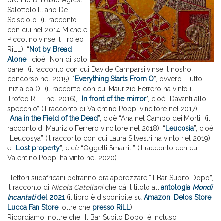
premio Di Biasio Agresti
Salottolo Illiano De
Scisciolo” (il racconto
con cui nel 2014 Michele
Piccolino vinse il Trofeo
RiLL), “
Not by Bread
Alone
”, cioè “Non di solo
pane” (il racconto con cui Davide Camparsi vinse il nostro
concorso nel 2015), “
Everything Starts From O
”, ovvero “Tutto
inizia da O” (il racconto con cui Maurizio Ferrero ha vinto il
Trofeo RiLL nel 2016), “
In front of the mirror
”, cioè “Davanti allo
specchio” (il racconto di Valentino Poppi vincitore nel 2017),
“
Ana in the Field of the Dead
”, cioè “Ana nel Campo dei Morti” (il
racconto di Maurizio Ferrero vincitore nel 2018), “
Leucosia
”, cioè
“Leucosya” (il racconto con cui Laura Silvestri ha vinto nel 2019)
e “
Lost property
”, cioè “Oggetti Smarriti” (il racconto con cui
Valentino Poppi ha vinto nel 2020).
I lettori sudafricani potranno ora apprezzare “Il Bar Subito Dopo”,
il racconto di
Nicola Catellani
che dà il titolo all'
antologia
Mondi
Incantati
del 2021
(il libro è disponibile su
Amazon
,
Delos Store
,
Lucca Fan Store
, oltre che
presso RiLL
).
Ricordiamo inoltre che “Il Bar Subito Dopo” è incluso