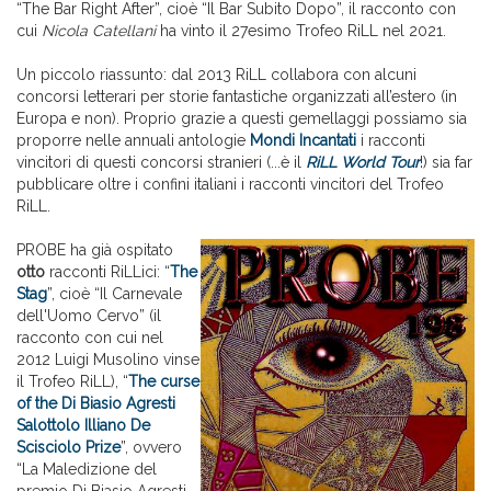
“The Bar Right After”, cioè “Il Bar Subito Dopo”, il racconto con
cui
Nicola Catellani
ha vinto il 27esimo Trofeo RiLL nel 2021.
Un piccolo riassunto: dal 2013 RiLL collabora con alcuni
concorsi letterari per storie fantastiche organizzati all’estero (in
Europa e non). Proprio grazie a questi gemellaggi possiamo sia
proporre nelle annuali antologie
Mondi Incantati
i racconti
vincitori di questi concorsi stranieri (...è il
RiLL World Tour
!) sia far
pubblicare oltre i confini italiani i racconti vincitori del Trofeo
RiLL.
PROBE ha già ospitato
otto
racconti RiLLici: “
The
Stag
”, cioè “Il Carnevale
dell'Uomo Cervo” (il
racconto con cui nel
2012 Luigi Musolino vinse
il Trofeo RiLL), “
The curse
of the Di Biasio Agresti
Salottolo Illiano De
Scisciolo Prize
”, ovvero
“La Maledizione del