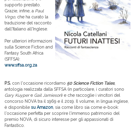
supporto prestato.
Grazie, infine, a
Paul
Virgo
, che ha curato la
traduzione del racconto
dall'Italiano all'Inglese.
Per ulteriori informazioni
sulla Science Fiction and
Fantasy South Africa
(SFFSA):
www.sffsa.org.za
P.S.
con l'occasione ricordiamo
50 Science Fiction Tales
,
antologia realizzata dalla SFFSA (in particolare, i curatori sono
Gary Kuyper
e
Gail Jamieson
) e che raccoglie i vincitori del
concorso NOVA tra il 1969 e il 2019. Il volume, in lingua inglese,
è disponibile
su Amazon
, sia come libro sia come e-book:
l'occasione perfetta per scoprire l'immenso patrimonio del
premio NOVA, di sicuro interesse per gli appassionati di
Fantastico.