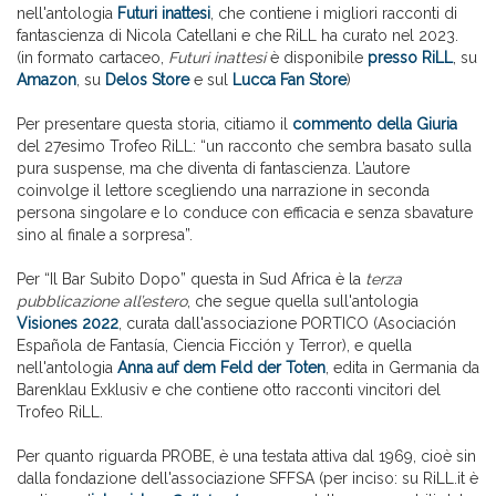
nell'antologia
Futuri inattesi
, che contiene i migliori racconti di
fantascienza di Nicola Catellani e che RiLL ha curato nel 2023.
(in formato cartaceo,
Futuri inattesi
è disponibile
presso RiLL
, su
Amazon
, su
Delos Store
e sul
Lucca Fan Store
)
Per presentare questa storia, citiamo il
commento della Giuria
del 27esimo Trofeo RiLL: “un racconto che sembra basato sulla
pura suspense, ma che diventa di fantascienza. L’autore
coinvolge il lettore scegliendo una narrazione in seconda
persona singolare e lo conduce con efficacia e senza sbavature
sino al finale a sorpresa”.
Per “Il Bar Subito Dopo” questa in Sud Africa è la
terza
pubblicazione all’estero
, che segue quella sull'antologia
Visiones 2022
, curata dall'associazione PORTICO (Asociación
Española de Fantasía, Ciencia Ficción y Terror), e quella
nell'antologia
Anna auf dem Feld der Toten
, edita in Germania da
Barenklau Exklusiv e che contiene otto racconti vincitori del
Trofeo RiLL.
Per quanto riguarda PROBE, è una testata attiva dal 1969, cioè sin
dalla fondazione dell'associazione SFFSA (per inciso: su RiLL.it è