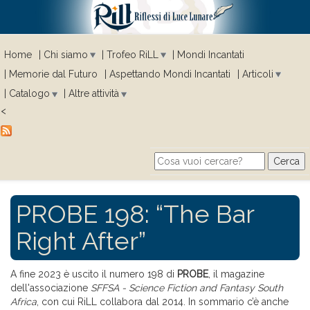
Home
Chi siamo
Trofeo RiLL
Mondi Incantati
Memorie dal Futuro
Aspettando Mondi Incantati
Articoli
Catalogo
Altre attività
<
Cerca
Search form
PROBE 198: “The Bar
Right After”
A fine 2023 è uscito il numero 198 di
PROBE
, il magazine
dell'associazione
SFFSA - Science Fiction and Fantasy South
Africa
, con cui RiLL collabora dal 2014. In sommario c’è anche