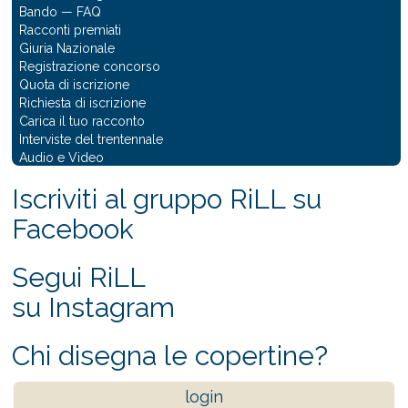
Bando
—
FAQ
Racconti premiati
Giuria Nazionale
Registrazione concorso
Quota di iscrizione
Richiesta di iscrizione
Carica il tuo racconto
Interviste del trentennale
Audio e Video
Iscriviti al gruppo RiLL su
Facebook
Segui RiLL
su Instagram
Chi disegna le copertine?
login